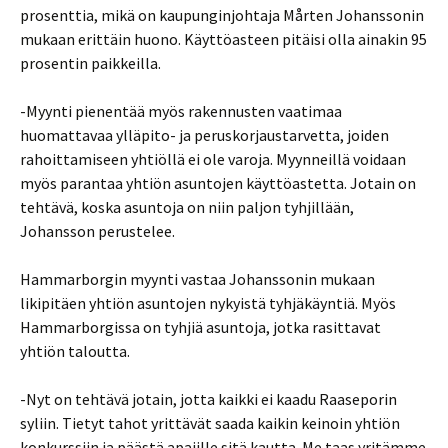
prosenttia, mikä on kaupunginjohtaja Mårten Johanssonin
mukaan erittäin huono. Käyttöasteen pitäisi olla ainakin 95
prosentin paikkeilla.
-Myynti pienentää myös rakennusten vaatimaa
huomattavaa ylläpito- ja peruskorjaustarvetta, joiden
rahoittamiseen yhtiöllä ei ole varoja. Myynneillä voidaan
myös parantaa yhtiön asuntojen käyttöastetta. Jotain on
tehtävä, koska asuntoja on niin paljon tyhjillään,
Johansson perustelee.
Hammarborgin myynti vastaa Johanssonin mukaan
likipitäen yhtiön asuntojen nykyistä tyhjäkäyntiä. Myös
Hammarborgissa on tyhjiä asuntoja, jotka rasittavat
yhtiön taloutta.
-Nyt on tehtävä jotain, jotta kaikki ei kaadu Raaseporin
syliin. Tietyt tahot yrittävät saada kaikin keinoin yhtiön
konkurssiin ja päästä apajille sitä kautta. Me taas yritämme