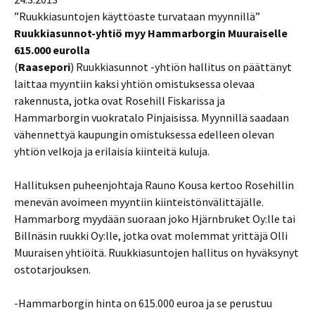
”Ruukkiasuntojen käyttöaste turvataan myynnillä”
Ruukkiasunnot-yhtiö myy Hammarborgin Muuraiselle
615.000 eurolla
(
Raasepori
) Ruukkiasunnot -yhtiön hallitus on päättänyt
laittaa myyntiin kaksi yhtiön omistuksessa olevaa
rakennusta, jotka ovat Rosehill Fiskarissa ja
Hammarborgin vuokratalo Pinjaisissa. Myynnillä saadaan
vähennettyä kaupungin omistuksessa edelleen olevan
yhtiön velkoja ja erilaisia kiinteitä kuluja.
Hallituksen puheenjohtaja Rauno Kousa kertoo Rosehillin
menevän avoimeen myyntiin kiinteistönvälittäjälle.
Hammarborg myydään suoraan joko Hjärnbruket Oy:lle tai
Billnäsin ruukki Oy:lle, jotka ovat molemmat yrittäjä Olli
Muuraisen yhtiöitä. Ruukkiasuntojen hallitus on hyväksynyt
ostotarjouksen.
-Hammarborgin hinta on 615.000 euroa ja se perustuu