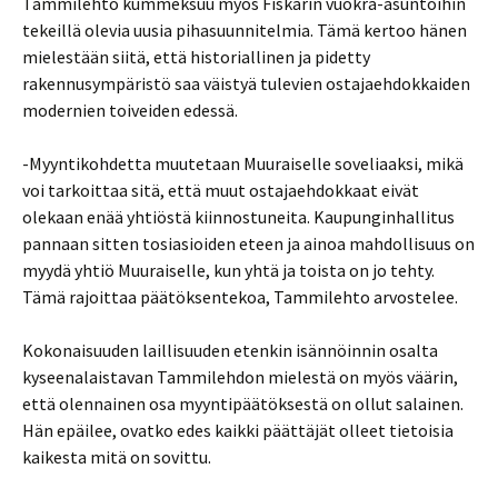
Tammilehto kummeksuu myös Fiskarin vuokra-asuntoihin
tekeillä olevia uusia pihasuunnitelmia. Tämä kertoo hänen
mielestään siitä, että historiallinen ja pidetty
rakennusympäristö saa väistyä tulevien ostajaehdokkaiden
modernien toiveiden edessä.
-Myyntikohdetta muutetaan Muuraiselle soveliaaksi, mikä
voi tarkoittaa sitä, että muut ostajaehdokkaat eivät
olekaan enää yhtiöstä kiinnostuneita. Kaupunginhallitus
pannaan sitten tosiasioiden eteen ja ainoa mahdollisuus on
myydä yhtiö Muuraiselle, kun yhtä ja toista on jo tehty.
Tämä rajoittaa päätöksentekoa, Tammilehto arvostelee.
Kokonaisuuden laillisuuden etenkin isännöinnin osalta
kyseenalaistavan Tammilehdon mielestä on myös väärin,
että olennainen osa myyntipäätöksestä on ollut salainen.
Hän epäilee, ovatko edes kaikki päättäjät olleet tietoisia
kaikesta mitä on sovittu.