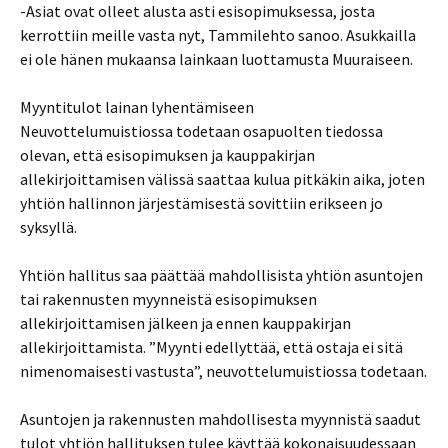
-Asiat ovat olleet alusta asti esisopimuksessa, josta
kerrottiin meille vasta nyt, Tammilehto sanoo. Asukkailla
ei ole hänen mukaansa lainkaan luottamusta Muuraiseen.
Myyntitulot lainan lyhentämiseen
Neuvottelumuistiossa todetaan osapuolten tiedossa
olevan, että esisopimuksen ja kauppakirjan
allekirjoittamisen välissä saattaa kulua pitkäkin aika, joten
yhtiön hallinnon järjestämisestä sovittiin erikseen jo
syksyllä.
Yhtiön hallitus saa päättää mahdollisista yhtiön asuntojen
tai rakennusten myynneistä esisopimuksen
allekirjoittamisen jälkeen ja ennen kauppakirjan
allekirjoittamista. ”Myynti edellyttää, että ostaja ei sitä
nimenomaisesti vastusta”, neuvottelumuistiossa todetaan.
Asuntojen ja rakennusten mahdollisesta myynnistä saadut
tulot yhtiön hallituksen tulee käyttää kokonaisuudessaan