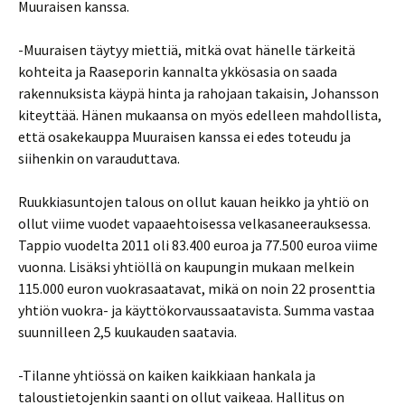
Muuraisen kanssa.
-Muuraisen täytyy miettiä, mitkä ovat hänelle tärkeitä
kohteita ja Raaseporin kannalta ykkösasia on saada
rakennuksista käypä hinta ja rahojaan takaisin, Johansson
kiteyttää. Hänen mukaansa on myös edelleen mahdollista,
että osakekauppa Muuraisen kanssa ei edes toteudu ja
siihenkin on varauduttava.
Ruukkiasuntojen talous on ollut kauan heikko ja yhtiö on
ollut viime vuodet vapaaehtoisessa velkasaneerauksessa.
Tappio vuodelta 2011 oli 83.400 euroa ja 77.500 euroa viime
vuonna. Lisäksi yhtiöllä on kaupungin mukaan melkein
115.000 euron vuokrasaatavat, mikä on noin 22 prosenttia
yhtiön vuokra- ja käyttökorvaussaatavista. Summa vastaa
suunnilleen 2,5 kuukauden saatavia.
-Tilanne yhtiössä on kaiken kaikkiaan hankala ja
taloustietojenkin saanti on ollut vaikeaa. Hallitus on