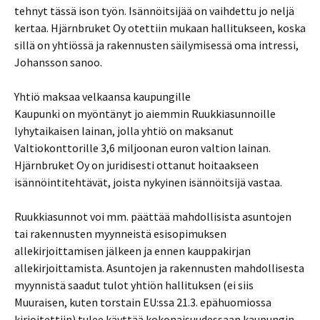
tehnyt tässä ison työn. Isännöitsijää on vaihdettu jo neljä
kertaa. Hjärnbruket Oy otettiin mukaan hallitukseen, koska
sillä on yhtiössä ja rakennusten säilymisessä oma intressi,
Johansson sanoo.
Yhtiö maksaa velkaansa kaupungille
Kaupunki on myöntänyt jo aiemmin Ruukkiasunnoille
lyhytaikaisen lainan, jolla yhtiö on maksanut
Valtiokonttorille 3,6 miljoonan euron valtion lainan.
Hjärnbruket Oy on juridisesti ottanut hoitaakseen
isännöintitehtävät, joista nykyinen isännöitsijä vastaa.
Ruukkiasunnot voi mm. päättää mahdollisista asuntojen
tai rakennusten myynneistä esisopimuksen
allekirjoittamisen jälkeen ja ennen kauppakirjan
allekirjoittamista. Asuntojen ja rakennusten mahdollisesta
myynnistä saadut tulot yhtiön hallituksen (ei siis
Muuraisen, kuten torstain EU:ssa 21.3. epähuomiossa
kirjoitettiin) tulee käyttää kokonaisuudessaan kaupungin