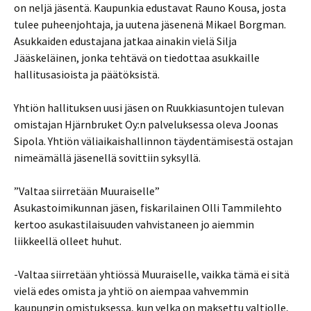
on neljä jäsentä. Kaupunkia edustavat Rauno Kousa, josta
tulee puheenjohtaja, ja uutena jäsenenä Mikael Borgman.
Asukkaiden edustajana jatkaa ainakin vielä Silja
Jääskeläinen, jonka tehtävä on tiedottaa asukkaille
hallitusasioista ja päätöksistä.
Yhtiön hallituksen uusi jäsen on Ruukkiasuntojen tulevan
omistajan Hjärnbruket Oy:n palveluksessa oleva Joonas
Sipola. Yhtiön väliaikaishallinnon täydentämisestä ostajan
nimeämällä jäsenellä sovittiin syksyllä.
”Valtaa siirretään Muuraiselle”
Asukastoimikunnan jäsen, fiskarilainen Olli Tammilehto
kertoo asukastilaisuuden vahvistaneen jo aiemmin
liikkeellä olleet huhut.
-Valtaa siirretään yhtiössä Muuraiselle, vaikka tämä ei sitä
vielä edes omista ja yhtiö on aiempaa vahvemmin
kaupungin omistuksessa, kun velka on maksettu valtiolle,