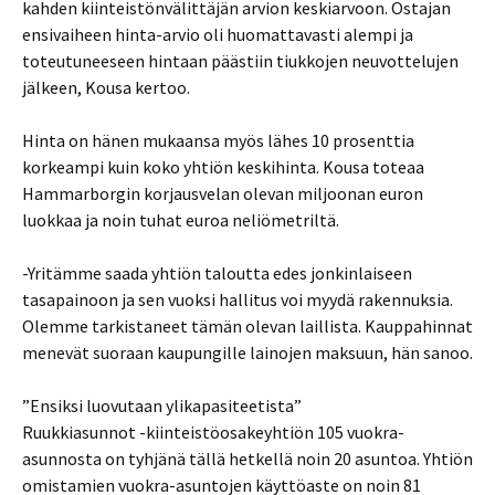
kahden kiinteistönvälittäjän arvion keskiarvoon. Ostajan
ensivaiheen hinta-arvio oli huomattavasti alempi ja
toteutuneeseen hintaan päästiin tiukkojen neuvottelujen
jälkeen, Kousa kertoo.
Hinta on hänen mukaansa myös lähes 10 prosenttia
korkeampi kuin koko yhtiön keskihinta. Kousa toteaa
Hammarborgin korjausvelan olevan miljoonan euron
luokkaa ja noin tuhat euroa neliömetriltä.
-Yritämme saada yhtiön taloutta edes jonkinlaiseen
tasapainoon ja sen vuoksi hallitus voi myydä rakennuksia.
Olemme tarkistaneet tämän olevan laillista. Kauppahinnat
menevät suoraan kaupungille lainojen maksuun, hän sanoo.
”Ensiksi luovutaan ylikapasiteetista”
Ruukkiasunnot -kiinteistöosakeyhtiön 105 vuokra-
asunnosta on tyhjänä tällä hetkellä noin 20 asuntoa. Yhtiön
omistamien vuokra-asuntojen käyttöaste on noin 81