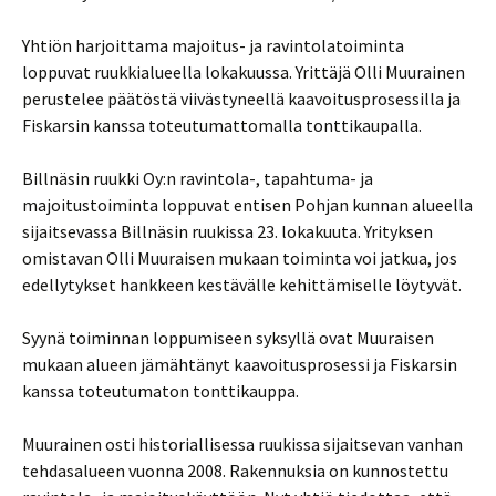
Yhtiön harjoittama majoitus- ja ravintolatoiminta
loppuvat ruukkialueella lokakuussa. Yrittäjä Olli Muurainen
perustelee päätöstä viivästyneellä kaavoitusprosessilla ja
Fiskarsin kanssa toteutumattomalla tonttikaupalla.
Billnäsin ruukki Oy:n ravintola-, tapahtuma- ja
majoitustoiminta loppuvat entisen Pohjan kunnan alueella
sijaitsevassa Billnäsin ruukissa 23. lokakuuta. Yrityksen
omistavan Olli Muuraisen mukaan toiminta voi jatkua, jos
edellytykset hankkeen kestävälle kehittämiselle löytyvät.
Syynä toiminnan loppumiseen syksyllä ovat Muuraisen
mukaan alueen jämähtänyt kaavoitusprosessi ja Fiskarsin
kanssa toteutumaton tonttikauppa.
Muurainen osti historiallisessa ruukissa sijaitsevan vanhan
tehdasalueen vuonna 2008. Rakennuksia on kunnostettu