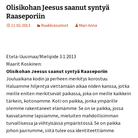
Olisikohan Jeesus saanut syntyä
Raaseporiin
11.02.2013
Ruukkiasunnot
Mari-Anna
Etelä-Uusimaa/Mielipide 3.1.2013
Maarit Koskinen:
Olisikohan Jeesus saanut syntyä Raaseporiin
Jouluaikana kodin ja perheen merkitys korostuu.
Haluamme hiljentyä viettämään aikaa niiden kanssa, jotka
meille eniten merkitsevät paikassa, joka on meille kaikkein
tärkein, kotonamme. Koti on paikka, jonka ympärille
olemme rakentaneet elämämme. Se on se paikka, jossa
kasvatamme lapsiamme, mieluiten mahdollisimman
turvallisessa ja viihtyisässä ympäristössä. Se on paikka
johon juurrumme, siitä tulee osa identiteettiämme.