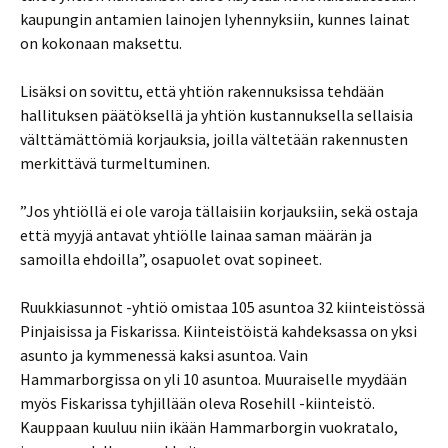
kaupungin antamien lainojen lyhennyksiin, kunnes lainat
on kokonaan maksettu.
Lisäksi on sovittu, että yhtiön rakennuksissa tehdään
hallituksen päätöksellä ja yhtiön kustannuksella sellaisia
välttämättömiä korjauksia, joilla vältetään rakennusten
merkittävä turmeltuminen.
”Jos yhtiöllä ei ole varoja tällaisiin korjauksiin, sekä ostaja
että myyjä antavat yhtiölle lainaa saman määrän ja
samoilla ehdoilla”, osapuolet ovat sopineet.
Ruukkiasunnot -yhtiö omistaa 105 asuntoa 32 kiinteistössä
Pinjaisissa ja Fiskarissa. Kiinteistöistä kahdeksassa on yksi
asunto ja kymmenessä kaksi asuntoa. Vain
Hammarborgissa on yli 10 asuntoa. Muuraiselle myydään
myös Fiskarissa tyhjillään oleva Rosehill -kiinteistö.
Kauppaan kuuluu niin ikään Hammarborgin vuokratalo,