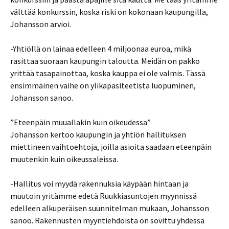
välttää konkurssin, koska riski on kokonaan kaupungilla,
Johansson arvioi.
-Yhtiöllä on lainaa edelleen 4 miljoonaa euroa, mikä
rasittaa suoraan kaupungin taloutta. Meidän on pakko
yrittää tasapainottaa, koska kauppa ei ole valmis. Tässä
ensimmäinen vaihe on ylikapasiteetista luopuminen,
Johansson sanoo.
”Eteenpäin muuallakin kuin oikeudessa”
Johansson kertoo kaupungin ja yhtiön hallituksen
miettineen vaihtoehtoja, joilla asioita saadaan eteenpäin
muutenkin kuin oikeussaleissa.
-Hallitus voi myydä rakennuksia käypään hintaan ja
muutoin yritämme edetä Ruukkiasuntojen myynnissä
edelleen alkuperäisen suunnitelman mukaan, Johansson
sanoo. Rakennusten myyntiehdoista on sovittu yhdessä