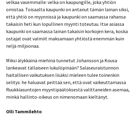
velkaa vasemmalle: velka on kaupungille, joka yhtiön
omistaa. Toisaalta kaupunki on antanut tämän lainan siksi,
että yhtiö on myynnissä ja kaupunki on saamassa rahansa
takaisin heti kun lopullinen myynti toteutuu. Itse asiassa
kaupunki on saamassa lainan takaisin korkojen kera, koska
ostajat ovat valmiit maksamaan yhtiöstä enemmän kuin
neljä miljoonaa.
Miksi älykkäinä miehinä tunnetut Johansson ja Kousa
lankeavat tällaiseen lukulöpinään? Salaseuraistunnon
haitallisen vaikutuksen lisäksi mieleen tulee toinenkin
selitys: he haluavat peittää sen, että ovat vaikeuttamassa
Ruukkiasuntojen myyntipäätöksestä valittaneiden asemaa,
minkä hallinto-oikeus on nimenomaan kieltänyt.
Olli Tammilehto