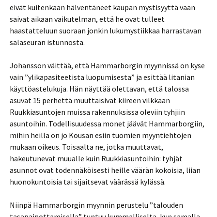
eivät kuitenkaan hälventäneet kaupan mystisyyttä vaan
saivat aikaan vaikutelman, että he ovat tulleet
haastatteluun suoraan jonkin lukumystiikkaa harrastavan
salaseuran istunnosta.
Johansson väittää, että Hammarborgin myynnissä on kyse
vain ”ylikapasiteetista luopumisesta” ja esittää litanian
käyttöastelukuja. Hän näyttää olettavan, että talossa
asuvat 15 perhettä muuttaisivat kiireen vilkkaan
Ruukkiasuntojen muissa rakennuksissa oleviin tyhjiin
asuntoihin. Todellisuudessa monet jäävät Hammarborgiin,
mihin heillä on jo Kousan esiin tuomien myyntiehtojen
mukaan oikeus. Toisaalta ne, jotka muuttavat,
hakeutunevat muualle kuin Ruukkiasuntoihin: tyhjät
asunnot ovat todennäköisesti heille väärän kokoisia, liian
huonokuntoisia tai sijaitsevat väärässä kylässä.
Niinpä Hammarborgin myynnin perustelu ”talouden
tasapainottamisella” tuntuu kummalliselta, kun samalla