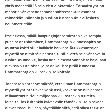
yhtiö menettää 15 talouden vuokratulot. Toisaalta yhtiön
menot eivät vähene samassa suhteessa kuin asunnot:
esimerkiksi isännöin ja huollon kustannuksia ei lasketa
neliömetrittäin.
Itse asiassa, mikäli kaupunginjohtomiesten aikaisempia
puheita on uskominen, Hammarborgin kunnossapito on
asuntoa kohti ollut kaikkein halvinta. Ruukkiasuntojen
myyntiä on nimittäin perusteltu sillä, että ne eivät sovellu
vuokra-asunnoiksi, koska ne sijaitsevat vanhoissa hajallaan
olevissa puutaloissa, joita on kallista pitää kunnossa.
Hammarborg on kuitenkin iso kivitalo.
Johansson antaa ymmärtää, että ilman Hammarborgin
myyntiä yhtiötä uhkaa konkurssi, koska se on niin pahasti
velkaantunut. Neljä miljoonaa kuulostaakin suurelta
lainalta. Jos kuitenkin kaivaa esiin tämänkin luvun takana
olevan todellisuuden, näyttääkin siltä, että oikea tasku on