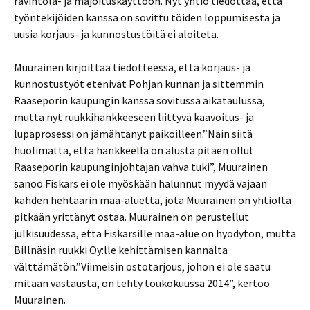
ravintola- ja majoituskäyttöön. Nyt yhtiö tiedottaa, että
työntekijöiden kanssa on sovittu töiden loppumisesta ja
uusia korjaus- ja kunnostustöitä ei aloiteta.
Muurainen kirjoittaa tiedotteessa, että korjaus- ja
kunnostustyöt etenivät Pohjan kunnan ja sittemmin
Raaseporin kaupungin kanssa sovitussa aikataulussa,
mutta nyt ruukkihankkeeseen liittyvä kaavoitus- ja
lupaprosessi on jämähtänyt paikoilleen.”Näin siitä
huolimatta, että hankkeella on alusta pitäen ollut
Raaseporin kaupunginjohtajan vahva tuki”, Muurainen
sanoo.Fiskars ei ole myöskään halunnut myydä vajaan
kahden hehtaarin maa-aluetta, jota Muurainen on yhtiöltä
pitkään yrittänyt ostaa. Muurainen on perustellut
julkisuudessa, että Fiskarsille maa-alue on hyödytön, mutta
Billnäsin ruukki Oy:lle kehittämisen kannalta
välttämätön.”Viimeisin ostotarjous, johon ei ole saatu
mitään vastausta, on tehty toukokuussa 2014”, kertoo
Muurainen.