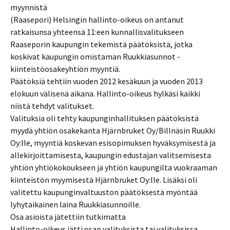
myynnistä
(Raasepori) Helsingin hallinto-oikeus on antanut
ratkaisunsa yhteensä 11:een kunnallisvalitukseen
Raaseporin kaupungin tekemistä päätöksistä, jotka
koskivat kaupungin omistaman Ruukkiasunnot -
kiinteistöosakeyhtiön myyntiä.
Päätöksiä tehtiin vuoden 2012 kesäkuun ja vuoden 2013
elokuun välisenä aikana. Hallinto-oikeus hylkäsi kaikki
niistä tehdyt valitukset.
Valituksia oli tehty kaupunginhallituksen päätöksistä
myydä yhtiön osakekanta Hjärnbruket Oy/Billnäsin Ruukki
Oy:lle, myyntiä koskevan esisopimuksen hyväksymisestä ja
allekirjoittamisesta, kaupungin edustajan valitsemisesta
yhtiön yhtiökokoukseen ja yhtiön kaupungilta vuokraaman
kiinteistön myymisestä Hjärnbruket Oy:lle. Lisäksi oli
valitettu kaupunginvaltuuston päätöksestä myöntää
lyhytaikainen laina Ruukkiasunnoille.
Osa asioista jätettiin tutkimatta
Hallinto-oikeus jätti osan valituksista tai valituksissa