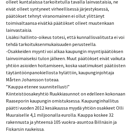
olleet kuntalaissa tarkoitetulla tavalla lainvastaisia, ne
eivät olleet syntyneet virheellisessä järjestyksessä,
päätökset tehnyt viranomainen ei ollut ylittänyt
toimivaltaansa eivätkä päätökset olleet muutenkaan
lainvastaisia.
Lisäksi hallinto-oikeus totesi, että kunnallisvalitusta ei voi
tehdä tarkoituksenmukaisuuden perusteella.
-Osakkeiden myynti voi alkaa kaupungin myyntipäätöksen
lainvoimaiseksi tulon jälkeen. Muut päätökset eivät vaikuta
yhtiön asioiden hoitamiseen, koska vaatimukset päätösten
täytäntöönpanokiellosta hylättiin, kaupunginjohtaja
Mårten Johansson toteaa.
”Kauppa etenee suunnitellusti”
Kiinteistöosakeyhtiö Ruukkiasunnot on edelleen kokonaan
Raaseporin kaupungin omistuksessa. Kaupunginhallitus
päätti vuoden 2012 kesäkuussa myydä yhtiön osakkeet Olli
Muuraiselle 4,1 miljoonalla eurolla. Kauppa koskee 32
rakennusta ja yhteensä 105 vuokra-asuntoa Billnäsin ja
Fiskarsin ruukeissa.