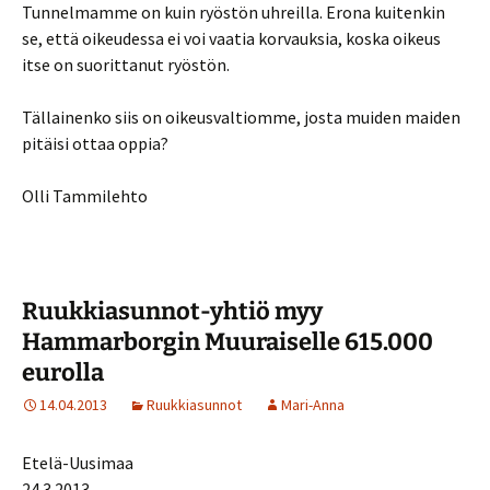
Tunnelmamme on kuin ryöstön uhreilla. Erona kuitenkin
se, että oikeudessa ei voi vaatia korvauksia, koska oikeus
itse on suorittanut ryöstön.
Tällainenko siis on oikeusvaltiomme, josta muiden maiden
pitäisi ottaa oppia?
Olli Tammilehto
Ruukkiasunnot-yhtiö myy
Hammarborgin Muuraiselle 615.000
eurolla
14.04.2013
Ruukkiasunnot
Mari-Anna
Etelä-Uusimaa
24.3.2013