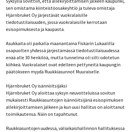
Syksyllä sovittiin, että allekirjoittamisen jälkeen kaupunki,
sen omistama kiinteistöosakeyhtiö ja tuleva omistaja
Hjärnbruket Oy järjestävät vuokralaisille
tiedotustilaisuuden, jossa vuokralaisille kerrotaan
esisopimuksesta ja kaupasta.
Asukkaita oli paikalla maanantaina Fiskarin Lukaalilla
osapuolten yhdessä järjestämässä tiedotustilaisuudessa
enää alle 30 henkilöä, mutta tunnelma oli silti odotetun
kiihkeä. Vuokralaiset ovat edelleen pettyneitä kaupungin
päätökseen myydä Ruukkiasunnot Muuraiselle.
Hjärnbruket Oy isännöitsijäksi
Hjärnbruket Oy aloittaa syksyn neuvotteluissa sovitun
mukaisesti Ruukkiasuntojen isännöitsijänä esisopimuksen
allekirjoittamisen jälkeen ja kun uusi hallitus on aloittanut
toimikautensa. Näin on tapahtunut.
Ruukkiasuntojen uudessa, väliaikaishallinnon hallituksessa