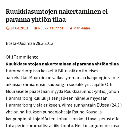
Ruukkiasuntojen nakertaminen ei
paranna yhtiön tilaa
14.04.2013
Ruukkiasunnot
Mari-Anna
Etelä-Uusimaa 28.3.2013
Olli Tammilehto:
Ruukkiasuntojen nakertaminen ei paranna yhtiön tilaa
Hammarborgissa keskellä Billnäsiä on ilmeisesti
aarrekätkö. Muutoin on vaikea ymmärtää kaupungin viime
aikaisia toimia: ensin kaupungin suosikkiyrittäjälle Olli
Muuraiselle päätetään myydä Ruukkiasunnot-yhtiö, johon
Hammarborg kuuluu ja sen jälkeen hänelle myydään
Hammarborg vielä erikseen. Viime sunnuntain EU:ssa (24.3.)
yhtiön hallituksen puheenjohtaja Rauno Kousa ja
kaupunginjohtaja Mårten Johansson koettavat perustella
tätä perin kummallista liiketointa. Heidän argumenttinsa