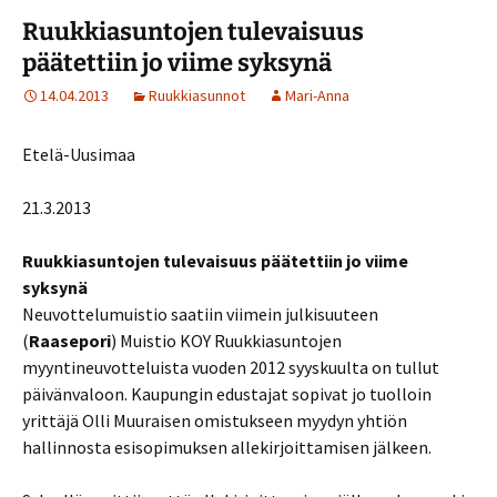
Ruukkiasuntojen tulevaisuus
päätettiin jo viime syksynä
14.04.2013
Ruukkiasunnot
Mari-Anna
Etelä-Uusimaa
21.3.2013
Ruukkiasuntojen tulevaisuus päätettiin jo viime
syksynä
Neuvottelumuistio saatiin viimein julkisuuteen
(
Raasepori
) Muistio KOY Ruukkiasuntojen
myyntineuvotteluista vuoden 2012 syyskuulta on tullut
päivänvaloon. Kaupungin edustajat sopivat jo tuolloin
yrittäjä Olli Muuraisen omistukseen myydyn yhtiön
hallinnosta esisopimuksen allekirjoittamisen jälkeen.