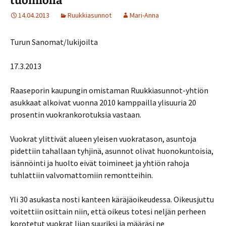
tuomiolla
14.04.2013
Ruukkiasunnot
Mari-Anna
Turun Sanomat/lukijoilta
17.3.2013
Raaseporin kaupungin omistaman Ruukkiasunnot-yhtiön
asukkaat alkoivat vuonna 2010 kamppailla ylisuuria 20
prosentin vuokrankorotuksia vastaan.
Vuokrat ylittivät alueen yleisen vuokratason, asuntoja
pidettiin tahallaan tyhjinä, asunnot olivat huonokuntoisia,
isännöinti ja huolto eivät toimineet ja yhtiön rahoja
tuhlattiin valvomattomiin remontteihin.
Yli 30 asukasta nosti kanteen käräjäoikeudessa. Oikeusjuttu
voitettiin osittain niin, että oikeus totesi neljän perheen
korotetut vuokrat liian suuriksi ja määräsi ne