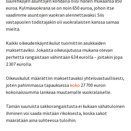
suurehkojen asuntojen kohdalla olisi hänen mukaansa 850
euroa. Kylmävuokrana se on noin 650 euroa, johon itse
vaadimme asuntojen vuokran alennettavaksi. Siis
vastapuolen todistajakin oli vuokralaisten kanssa samaa
mieltä.
Kaikki oikeudenkäyntikulut tuomittiin asukkaiden
maksettaviksi. Jokaista oikeusjutussa mukana olevan
perhettä rangaistaan vähintään 634 eurolla – joitakin jopa
2 307 eurolla.
Oikeuskulut määrättiin maksettavaksi yhteisvastuullisesti,
joten pahimmassa tapauksessa
koko
27 700 euron
kokonaissumma lankeaa muutamalle vuokralaiselle.
Tämän suuruista sakkorangaistusta ei kukaan vähätuloinen
ihminen voi saada mistään rikoksesta, koska sakot
määrätään aina suhteessa tuloihin.