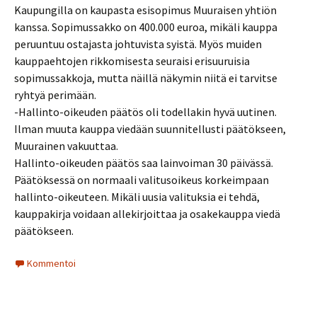
Kaupungilla on kaupasta esisopimus Muuraisen yhtiön
kanssa. Sopimussakko on 400.000 euroa, mikäli kauppa
peruuntuu ostajasta johtuvista syistä. Myös muiden
kauppaehtojen rikkomisesta seuraisi erisuuruisia
sopimussakkoja, mutta näillä näkymin niitä ei tarvitse
ryhtyä perimään.
-Hallinto-oikeuden päätös oli todellakin hyvä uutinen.
Ilman muuta kauppa viedään suunnitellusti päätökseen,
Muurainen vakuuttaa.
Hallinto-oikeuden päätös saa lainvoiman 30 päivässä.
Päätöksessä on normaali valitusoikeus korkeimpaan
hallinto-oikeuteen. Mikäli uusia valituksia ei tehdä,
kauppakirja voidaan allekirjoittaa ja osakekauppa viedä
päätökseen.
Kommentoi