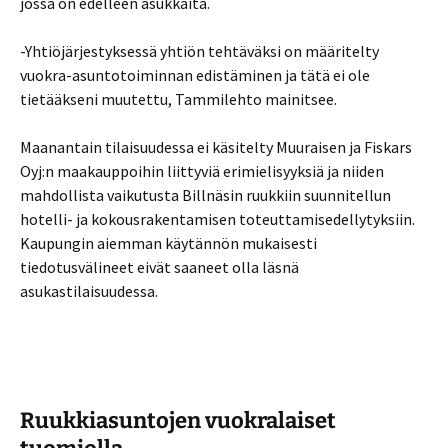
jossa on edelleen asukkaita.
-Yhtiöjärjestyksessä yhtiön tehtäväksi on määritelty
vuokra-asuntotoiminnan edistäminen ja tätä ei ole
tietääkseni muutettu, Tammilehto mainitsee.
Maanantain tilaisuudessa ei käsitelty Muuraisen ja Fiskars
Oyj:n maakauppoihin liittyviä erimielisyyksiä ja niiden
mahdollista vaikutusta Billnäsin ruukkiin suunnitellun
hotelli- ja kokousrakentamisen toteuttamisedellytyksiin.
Kaupungin aiemman käytännön mukaisesti
tiedotusvälineet eivät saaneet olla läsnä
asukastilaisuudessa.
Ruukkiasuntojen vuokralaiset