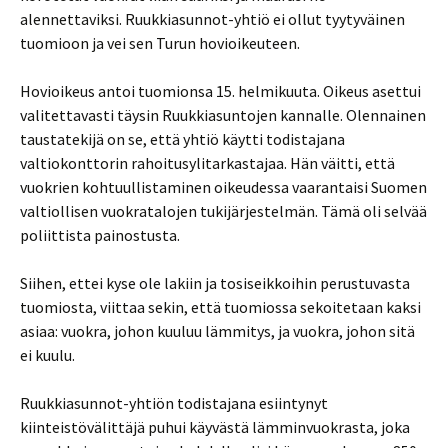
alennettaviksi. Ruukkiasunnot-yhtiö ei ollut tyytyväinen
tuomioon ja vei sen Turun hovioikeuteen.
Hovioikeus antoi tuomionsa 15. helmikuuta. Oikeus asettui
valitettavasti täysin Ruukkiasuntojen kannalle. Olennainen
taustatekijä on se, että yhtiö käytti todistajana
valtiokonttorin rahoitusylitarkastajaa. Hän väitti, että
vuokrien kohtuullistaminen oikeudessa vaarantaisi Suomen
valtiollisen vuokratalojen tukijärjestelmän. Tämä oli selvää
poliittista painostusta.
Siihen, ettei kyse ole lakiin ja tosiseikkoihin perustuvasta
tuomiosta, viittaa sekin, että tuomiossa sekoitetaan kaksi
asiaa: vuokra, johon kuuluu lämmitys, ja vuokra, johon sitä
ei kuulu.
Ruukkiasunnot-yhtiön todistajana esiintynyt
kiinteistövälittäjä puhui käyvästä lämminvuokrasta, joka