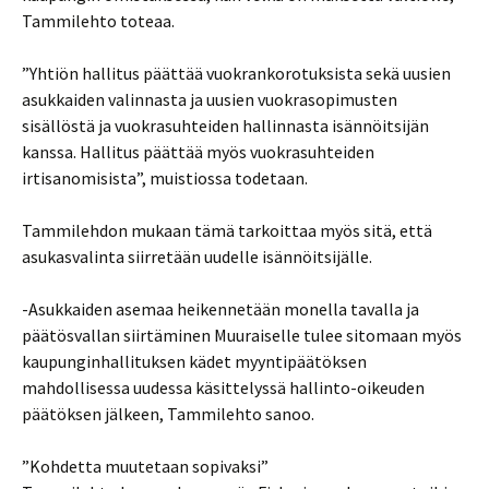
Tammilehto toteaa.
”Yhtiön hallitus päättää vuokrankorotuksista sekä uusien
asukkaiden valinnasta ja uusien vuokrasopimusten
sisällöstä ja vuokrasuhteiden hallinnasta isännöitsijän
kanssa. Hallitus päättää myös vuokrasuhteiden
irtisanomisista”, muistiossa todetaan.
Tammilehdon mukaan tämä tarkoittaa myös sitä, että
asukasvalinta siirretään uudelle isännöitsijälle.
-Asukkaiden asemaa heikennetään monella tavalla ja
päätösvallan siirtäminen Muuraiselle tulee sitomaan myös
kaupunginhallituksen kädet myyntipäätöksen
mahdollisessa uudessa käsittelyssä hallinto-oikeuden
päätöksen jälkeen, Tammilehto sanoo.
”Kohdetta muutetaan sopivaksi”