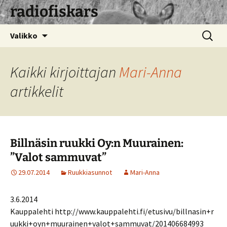
radiofiskars
Siirry
Haku:
Valikko
sisältöön
Kaikki kirjoittajan
Mari-Anna
artikkelit
Billnäsin ruukki Oy:n Muurainen:
”Valot sammuvat”
29.07.2014
Ruukkiasunnot
Mari-Anna
3.6.2014
Kauppalehti http://www.kauppalehti.fi/etusivu/billnasin+r
uukki+oyn+muurainen+valot+sammuvat/201406684993