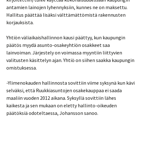
antamien lainojen lyhennyksiin, kunnes ne on maksettu.
Hallitus päättää lisäksi välttämättömistä rakennusten
korjauksista.
Yhtiön väliaikaishallinnon kausi päättyy, kun kaupungin
päätös myydä asunto-osakeyhtiön osakkeet saa
lainvoiman. Järjestely on voimassa myyntiin liittyvien
valitusten käsittelyn ajan. Yhtiö on siihen saakka kaupungin
omistuksessa.
-Ylimenokauden hallinnosta sovittiin viime syksynä kun kävi
selväksi, että Ruukkiasuntojen osakekauppaa ei saada
maaliin vuoden 2012 aikana. Syksyllä sovittiin lähes
kaikesta ja sen mukaan on eletty hallinto-oikeuden
päätöksiä odoteltaessa, Johansson sanoo.