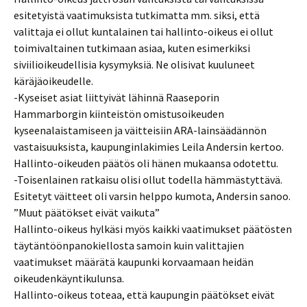
esitetyistä vaatimuksista tutkimatta mm. siksi, että
valittaja ei ollut kuntalainen tai hallinto-oikeus ei ollut
toimivaltainen tutkimaan asiaa, kuten esimerkiksi
siviilioikeudellisia kysymyksiä. Ne olisivat kuuluneet
käräjäoikeudelle.
-Kyseiset asiat liittyivät lähinnä Raaseporin
Hammarborgin kiinteistön omistusoikeuden
kyseenalaistamiseen ja väitteisiin ARA-lainsäädännön
vastaisuuksista, kaupunginlakimies Leila Andersin kertoo.
Hallinto-oikeuden päätös oli hänen mukaansa odotettu.
-Toisenlainen ratkaisu olisi ollut todella hämmästyttävä.
Esitetyt väitteet oli varsin helppo kumota, Andersin sanoo.
”Muut päätökset eivät vaikuta”
Hallinto-oikeus hylkäsi myös kaikki vaatimukset päätösten
täytäntöönpanokiellosta samoin kuin valittajien
vaatimukset määrätä kaupunki korvaamaan heidän
oikeudenkäyntikulunsa.
Hallinto-oikeus toteaa, että kaupungin päätökset eivät