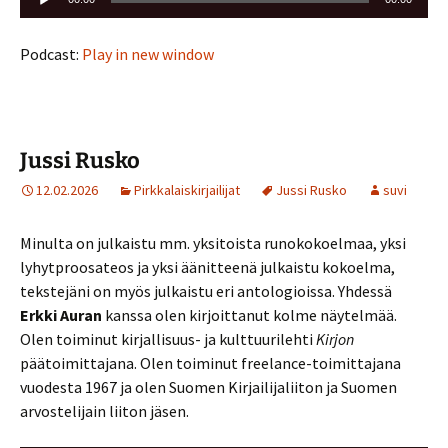
Podcast:
Play in new window
Jussi Rusko
12.02.2026
Pirkkalaiskirjailijat
Jussi Rusko
suvi
Minulta on julkaistu mm. yksitoista runokokoelmaa, yksi
lyhytproosateos ja yksi äänitteenä julkaistu kokoelma,
tekstejäni on myös julkaistu eri antologioissa. Yhdessä
Erkki Auran
kanssa olen kirjoittanut kolme näytelmää.
Olen toiminut kirjallisuus- ja kulttuurilehti
Kirjon
päätoimittajana. Olen toiminut freelance-toimittajana
vuodesta 1967 ja olen Suomen Kirjailijaliiton ja Suomen
arvostelijain liiton jäsen.