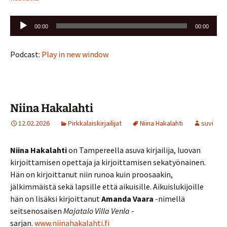
Äänitoistin
00:00
00:00
Podcast:
Play in new window
Niina Hakalahti
12.02.2026
Pirkkalaiskirjailijat
Niina Hakalahti
suvi
Niina Hakalahti
on Tampereella asuva kirjailija, luovan
kirjoittamisen opettaja ja kirjoittamisen sekatyönainen.
Hän on kirjoittanut niin runoa kuin proosaakin,
jälkimmäistä sekä lapsille että aikuisille. Aikuislukijoille
hän on lisäksi kirjoittanut
Amanda Vaara
-nimellä
seitsenosaisen
Majatalo Villa Venla
-
sarjan.
www.niinahakalahti.fi