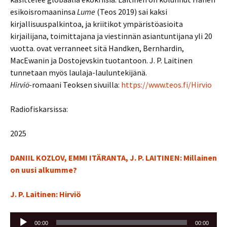
esikoisromaaninsa
Lume
(Teos 2019) sai kaksi
kirjallisuuspalkintoa, ja kriitikot ympäristöasioita
kirjailijana, toimittajana ja viestinnän asiantuntijana yli 20
vuotta. ovat verranneet sitä Handken, Bernhardin,
MacEwanin ja Dostojevskin tuotantoon. J. P. Laitinen
tunnetaan myös laulaja-lauluntekijänä.
Hirviö-
romaani Teoksen sivuilla:
https://www.teos.fi/Hirvio
Radiofiskarsissa:
2025
DANIIL KOZLOV, EMMI ITÄRANTA, J. P. LAITINEN: Millainen
on uusi alkumme?
J. P. Laitinen: Hirviö
Äänitoistin
00:00
00:00