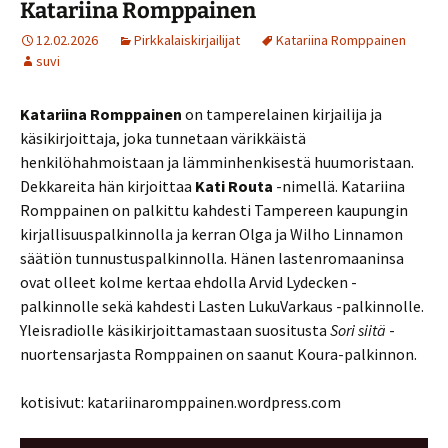
Katariina Romppainen
12.02.2026
Pirkkalaiskirjailijat
Katariina Romppainen
suvi
Katariina Romppainen
on tamperelainen kirjailija ja
käsikirjoittaja, joka tunnetaan värikkäistä
henkilöhahmoistaan ja lämminhenkisestä huumoristaan.
Dekkareita hän kirjoittaa
Kati Routa
-nimellä. Katariina
Romppainen on palkittu kahdesti Tampereen kaupungin
kirjallisuuspalkinnolla ja kerran Olga ja Wilho Linnamon
säätiön tunnustuspalkinnolla. Hänen lastenromaaninsa
ovat olleet kolme kertaa ehdolla Arvid Lydecken -
palkinnolle sekä kahdesti Lasten LukuVarkaus -palkinnolle.
Yleisradiolle käsikirjoittamastaan suositusta
Sori siitä
-
nuortensarjasta Romppainen on saanut Koura-palkinnon.
kotisivut: katariinaromppainen.wordpress.com