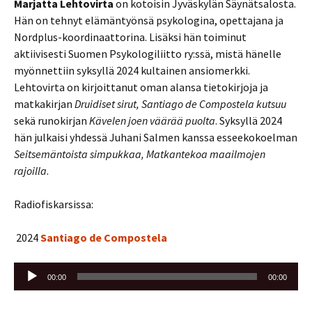
Marjatta Lehtovirta
on kotoisin Jyväskylän Säynätsalosta.
Hän on tehnyt elämäntyönsä psykologina, opettajana ja
Nordplus-koordinaattorina. Lisäksi hän toiminut
aktiivisesti Suomen Psykologiliitto ry:ssä, mistä hänelle
myönnettiin syksyllä 2024 kultainen ansiomerkki.
Lehtovirta on kirjoittanut oman alansa tietokirjoja ja
matkakirjan
Druidiset sirut, Santiago de Compostela kutsuu
sekä runokirjan
Kävelen joen väärää puolta
. Syksyllä 2024
hän julkaisi yhdessä Juhani Salmen kanssa esseekokoelman
Seitsemäntoista simpukkaa, Matkantekoa maailmojen
rajoilla
.
Radiofiskarsissa:
2024
Santiago de Compostela
Äänitoistin
00:00
00:00