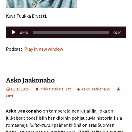
Kuva Tuukka Ervasti.
Äänitoistin
00:00
00:00
Podcast:
Play in new window
Asko Jaakonaho
12.02.2026
Pirkkalaiskirjailijat
Asko Jaakonaho
suvi
Asko Jaakonaho
on tamperelainen kirjailija, joka on
julkaissut todellisiin henkilöihin pohjautuvia historiallisia
romaaneja.
Kulta-auran
päähenkilönä on eräs Suomen
historian omalaatuisimmista henkilöistä, taiteilija
Sigurd