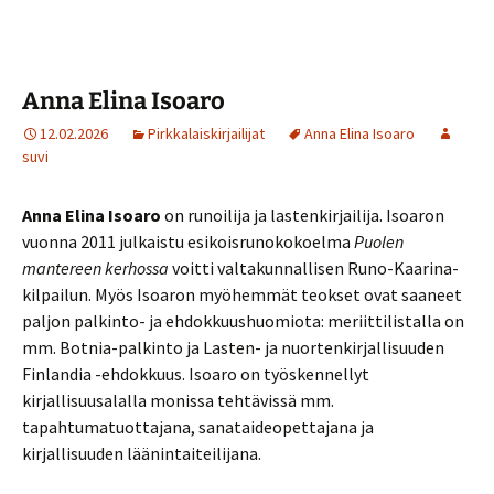
Anna Elina Isoaro
12.02.2026
Pirkkalaiskirjailijat
Anna Elina Isoaro
suvi
Anna Elina Isoaro
on runoilija ja lastenkirjailija. Isoaron
vuonna 2011 julkaistu esikoisrunokokoelma
Puolen
mantereen kerhossa
voitti valtakunnallisen Runo-Kaarina-
kilpailun. Myös Isoaron myöhemmät teokset ovat saaneet
paljon palkinto- ja ehdokkuushuomiota: meriittilistalla on
mm. Botnia-palkinto ja Lasten- ja nuortenkirjallisuuden
Finlandia -ehdokkuus. Isoaro on työskennellyt
kirjallisuusalalla monissa tehtävissä mm.
tapahtumatuottajana, sanataideopettajana ja
kirjallisuuden läänintaiteilijana.