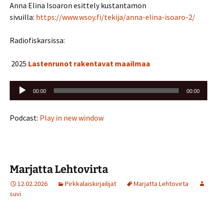
Anna Elina Isoaron esittely kustantamon
sivuilla:
https://www.wsoy.fi/tekija/anna-elina-isoaro-2/
Radiofiskarsissa:
2025
Lastenrunot rakentavat maailmaa
Äänitoistin
00:00
00:00
Podcast:
Play in new window
Marjatta Lehtovirta
12.02.2026
Pirkkalaiskirjailijat
Marjatta Lehtovirta
suvi