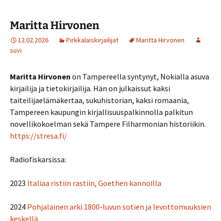
Maritta Hirvonen
12.02.2026
Pirkkalaiskirjailijat
Maritta Hirvonen
suvi
Maritta Hirvonen
on Tampereella syntynyt, Nokialla asuva
kirjailija ja tietokirjailija. Hän on julkaissut kaksi
taiteilijaelämäkertaa, sukuhistorian, kaksi romaania,
Tampereen kaupungin kirjallisuuspalkinnolla palkitun
novellikokoelman sekä Tampere Filharmonian historiikin.
https://stresa.fi/
Radiofiskarsissa:
2023
Italiaa ristiin rastiin, Goethen kannoilla
2024
Pohjalainen arki 1800-luvun sotien ja levottomuuksien
keskellä