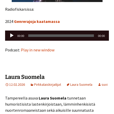
Radiofiskarsissa:
2024
Genrerajoja kaatamassa
Äänitoistin
00:00
00:00
Podcast:
Play in new window
Laura Suomela
12.02.2026
Pirkkalaiskirjailijat
Laura Suomela
suvi
Tampereella asuva
Laura Suomela
tunnetaan
humoristisista lastenkirjoistaan, lämminhenkisistä
nuortenromaaneistaan sekä aikuisille suunnatusta