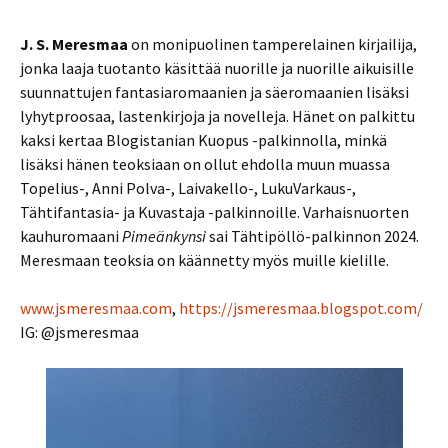
J. S. Meresmaa
on monipuolinen tamperelainen kirjailija,
jonka laaja tuotanto käsittää nuorille ja nuorille aikuisille
suunnattujen fantasiaromaanien ja säeromaanien lisäksi
lyhytproosaa, lastenkirjoja ja novelleja. Hänet on palkittu
kaksi kertaa Blogistanian Kuopus -palkinnolla, minkä
lisäksi hänen teoksiaan on ollut ehdolla muun muassa
Topelius-, Anni Polva-, Laivakello-, LukuVarkaus-,
Tähtifantasia- ja Kuvastaja -palkinnoille. Varhaisnuorten
kauhuromaani
Pimeänkynsi
sai Tähtipöllö-palkinnon 2024.
Meresmaan teoksia on käännetty myös muille kielille.
www.jsmeresmaa.com
,
https://jsmeresmaa.blogspot.com/
IG: @jsmeresmaa