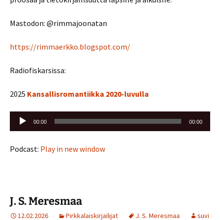
Mastodon: @rimmajoonatan
https://rimmaerkko.blogspot.com/
Radiofiskarsissa:
2025
Kansallisromantiikka 2020-luvulla
Äänitoistin
00:00
00:00
Podcast:
Play in new window
J. S. Meresmaa
12.02.2026
Pirkkalaiskirjailijat
J. S. Meresmaa
suvi