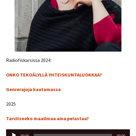
Radiofiskarsissa 2024 :
ONKO TEKOÄLYLLÄ YHTEISKUNTALUOKKAA?
Genrerajoja kaatamassa
2025
Tarvitseeko maailmaa aina pelastaa?
Äänitoistin
00:00
00:00