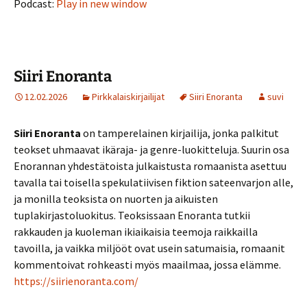
Podcast:
Play in new window
Siiri Enoranta
12.02.2026
Pirkkalaiskirjailijat
Siiri Enoranta
suvi
Siiri Enoranta
on tamperelainen kirjailija, jonka palkitut
teokset uhmaavat ikäraja- ja genre-luokitteluja. Suurin osa
Enorannan yhdestätoista julkaistusta romaanista asettuu
tavalla tai toisella spekulatiivisen fiktion sateenvarjon alle,
ja monilla teoksista on nuorten ja aikuisten
tuplakirjastoluokitus. Teoksissaan Enoranta tutkii
rakkauden ja kuoleman ikiaikaisia teemoja raikkailla
tavoilla, ja vaikka miljööt ovat usein satumaisia, romaanit
kommentoivat rohkeasti myös maailmaa, jossa elämme.
https://siirienoranta.com/