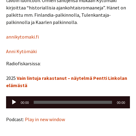
tavoin luontoon. Omien sanojensa mukaan Kytömäki
kirjoittaa “historiallisia ajankohtaisromaaneja”. Hänet on
palkittu mm. Finlandia-palkinnolla, Tulenkantaja-
palkinnolla ja Kaarlen palkinnolla.
annikytomaki.fi
Anni Kytömäki
Radiofiskarsissa:
2025
Vain lintuja rakastanut – näytelmä Pentti Linkolan
elämästä
Äänitoistin
00:00
00:00
Podcast:
Play in new window