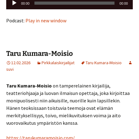
Äänitoistin
00:00
00:00
Podcast:
Play in new window
Taru Kumara-Moisio
12.02.2026
Pirkkalaiskirjailijat
Taru Kumara-Moisio
suvi
Taru Kumara-Moisio
on tamperelainen kirjailija,
teatteriohjaaja ja luovan ilmaisun opettaja, joka kirjoittaa
monipuolisesti niin aikuisille, nuorille kuin lapsillekin.
Hänen teoksissaan toistuvia teemoja ovat elämän
merkityksellisyys, toivo, mielikuvituksen voima ja aito
vuorovaikutus ympäristön kanssa.
https://tarukumaramoisio.com/