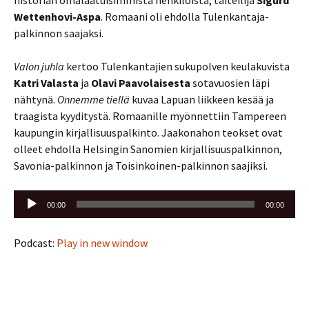
Wettenhovi-Aspa
. Romaani oli ehdolla Tulenkantaja-
palkinnon saajaksi.
Valon juhla
kertoo Tulenkantajien sukupolven keulakuvista
Katri Valasta
ja
Olavi Paavolaisesta
sotavuosien läpi
nähtynä.
Onnemme tiellä
kuvaa Lapuan liikkeen kesää ja
traagista kyyditystä. Romaanille myönnettiin Tampereen
kaupungin kirjallisuuspalkinto. Jaakonahon teokset ovat
olleet ehdolla Helsingin Sanomien kirjallisuuspalkinnon,
Savonia-palkinnon ja Toisinkoinen-palkinnon saajiksi.
Äänitoistin
00:00
00:00
Podcast:
Play in new window