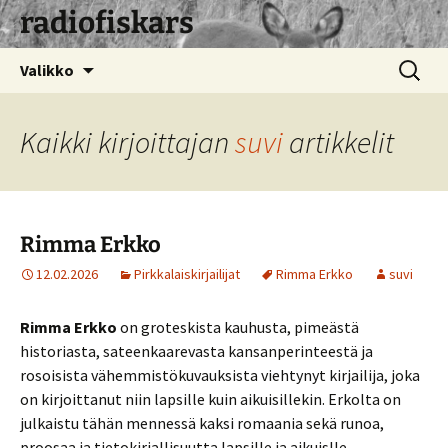
radiofiskars
Siirry
Haku:
Valikko
sisältöön
Kaikki kirjoittajan
suvi
artikkelit
Rimma Erkko
12.02.2026
Pirkkalaiskirjailijat
Rimma Erkko
suvi
Rimma Erkko
on groteskista kauhusta, pimeästä
historiasta, sateenkaarevasta kansanperinteestä ja
rosoisista vähemmistökuvauksista viehtynyt kirjailija, joka
on kirjoittanut niin lapsille kuin aikuisillekin. Erkolta on
julkaistu tähän mennessä kaksi romaania sekä runoa,
proosaa ja tietokirjallisuutta lapsille ja aikuislle.