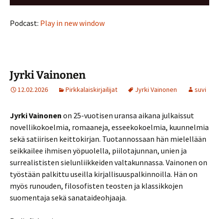
Podcast:
Play in new window
Jyrki Vainonen
12.02.2026
Pirkkalaiskirjailijat
Jyrki Vainonen
suvi
Jyrki Vainonen
on 25-vuotisen uransa aikana julkaissut
novellikokoelmia, romaaneja, esseekokoelmia, kuunnelmia
sekä satiirisen keittokirjan. Tuotannossaan hän mielellään
seikkailee ihmisen yöpuolella, piilotajunnan, unien ja
surrealististen sielunliikkeiden valtakunnassa. Vainonen on
työstään palkittu useilla kirjallisuuspalkinnoilla. Hän on
myös runouden, filosofisten teosten ja klassikkojen
suomentaja sekä sanataideohjaaja.