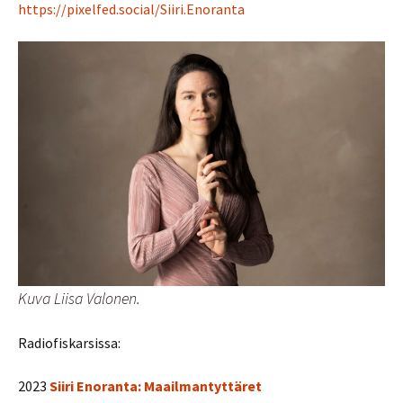
https://pixelfed.social/Siiri.Enoranta
Kuva Liisa Valonen.
Radiofiskarsissa:
2023
Siiri Enoranta: Maailmantyttäret