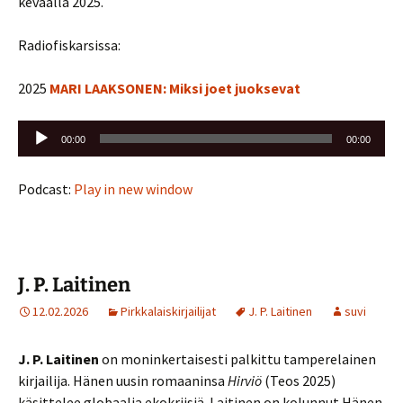
keväällä 2025.
Radiofiskarsissa:
2025
MARI LAAKSONEN: Miksi joet juoksevat
Äänitoistin
00:00
00:00
Podcast:
Play in new window
J. P. Laitinen
12.02.2026
Pirkkalaiskirjailijat
J. P. Laitinen
suvi
J. P. Laitinen
on moninkertaisesti palkittu tamperelainen
kirjailija. Hänen uusin romaaninsa
Hirviö
(Teos 2025)
käsittelee globaalia ekokriisiä. Laitinen on kolunnut Hänen