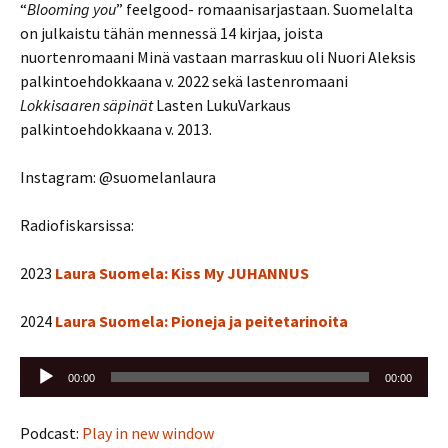
“
Blooming you
” feelgood- romaanisarjastaan. Suomelalta
on julkaistu tähän mennessä 14 kirjaa, joista
nuortenromaani Minä vastaan marraskuu oli Nuori Aleksis
palkintoehdokkaana v. 2022 sekä lastenromaani
Lokkisaaren säpinät
Lasten LukuVarkaus
palkintoehdokkaana v. 2013.
Instagram: @suomelanlaura
Radiofiskarsissa:
2023
Laura Suomela: Kiss My JUHANNUS
2024
Laura Suomela: Pioneja ja peitetarinoita
Äänitoistin
00:00
00:00
Podcast:
Play in new window