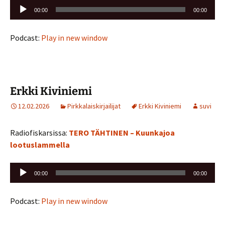
Äänitoistin
00:00
00:00
Podcast:
Play in new window
Erkki Kiviniemi
12.02.2026
Pirkkalaiskirjailijat
Erkki Kiviniemi
suvi
Radiofiskarsissa:
TERO TÄHTINEN – Kuunkajoa
lootuslammella
Äänitoistin
00:00
00:00
Podcast:
Play in new window