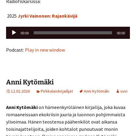
Radiofiskarsissa:
2025
Jyrki Vainonen: Rajankävijä
Äänitoistin
00:00
00:00
Podcast:
Play in new window
Anni Kytömäki
12.02.2026
Pirkkalaiskirjailijat
Anni Kytömäki
suvi
Anni Kytömäki
on hämeenkyröläinen kirjailija, joka kuvaa
romaaneissaan ekokriisin juuria ja luonnon pohjimmaista
ylivoimaa. Hänen teostensa päähenkilöt ovat aikansa
toisinajattelijoita, joiden kohtalot punoutuvat monin