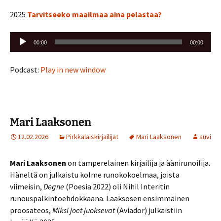
2025
Tarvitseeko maailmaa aina pelastaa?
Äänitoistin
00:00
00:00
Podcast:
Play in new window
Mari Laaksonen
12.02.2026
Pirkkalaiskirjailijat
Mari Laaksonen
suvi
Mari Laaksonen
on tamperelainen kirjailija ja äänirunoilija.
Häneltä on julkaistu kolme runokokoelmaa, joista
viimeisin,
Degne
(Poesia 2022) oli Nihil Interitin
runouspalkintoehdokkaana. Laaksosen ensimmäinen
proosateos,
Miksi joet juoksevat
(Aviador) julkaistiin