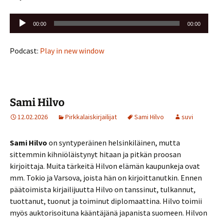
Äänitoistin
00:00
00:00
Podcast:
Play in new window
Sami Hilvo
12.02.2026
Pirkkalaiskirjailijat
Sami Hilvo
suvi
Sami Hilvo
on syntyperäinen helsinkiläinen, mutta
sittemmin kihniöläistynyt hitaan ja pitkän proosan
kirjoittaja. Muita tärkeitä Hilvon elämän kaupunkeja ovat
mm. Tokio ja Varsova, joista hän on kirjoittanutkin. Ennen
päätoimista kirjailijuutta Hilvo on tanssinut, tulkannut,
tuottanut, tuonut ja toiminut diplomaattina. Hilvo toimii
myös auktorisoituna kääntäjänä japanista suomeen. Hilvon