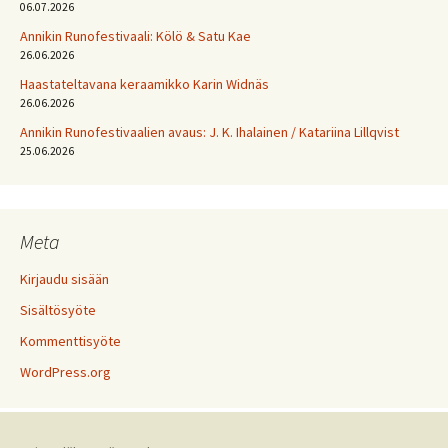
06.07.2026
Annikin Runofestivaali: Kölö & Satu Kae
26.06.2026
Haastateltavana keraamikko Karin Widnäs
26.06.2026
Annikin Runofestivaalien avaus: J. K. Ihalainen / Katariina Lillqvist
25.06.2026
Meta
Kirjaudu sisään
Sisältösyöte
Kommenttisyöte
WordPress.org