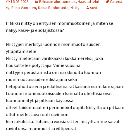
16.05.2023
Billnäsin aluetoimitus
,
Haastattelut
Catena
ry
,
Esko Vuorinen
,
Kaisa Ruohoranta
,
Niitty
suvi
II Miksi niitty on erityisen monimuotoinen ja miten se
näkyy kasvi- ja eliölajistossa?
Niittyjen merkitys luonnon monimuotoisuuden
ylläpitämiselle
Niitty mielletään värikkääksi kukkamereksi, joka
houkuttelee pölyttäjiä. Viime vuosina
niittyjen perustamista on markkinoitu luonnon
monimuotoisuuden edistäjänä sekä
helppohoitoisena ja edullisena ratkaisuna nurmikon sijaan.
Luonnon monimuotoisuuden kannalta oleellisia ovat
luonnonniityt ja pitkään käytössä
olleet laidunmaat eli perinnebiotoopit. Niityillä on pitkään
ollut merkittävä rooli ravinnon
kiertokulussa. Tuhansia vuosia sitten niityiltämme saivat
ravintonsa mammutit ja villipeurat