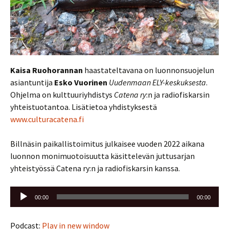
Kaisa Ruohorannan
haastateltavana on luonnonsuojelun
asiantuntija
Esko Vuorinen
Uudenmaan ELY-keskuksesta
.
Ohjelma on kulttuuriyhdistys
Catena ry
:n ja radiofiskarsin
yhteistuotantoa. Lisätietoa yhdistyksestä
www.culturacatena.fi
Billnäsin paikallistoimitus julkaisee vuoden 2022 aikana
luonnon monimuotoisuutta käsittelevän juttusarjan
yhteistyössä Catena ry:n ja radiofiskarsin kanssa.
Äänitoistin
00:00
00:00
Podcast:
Play in new window