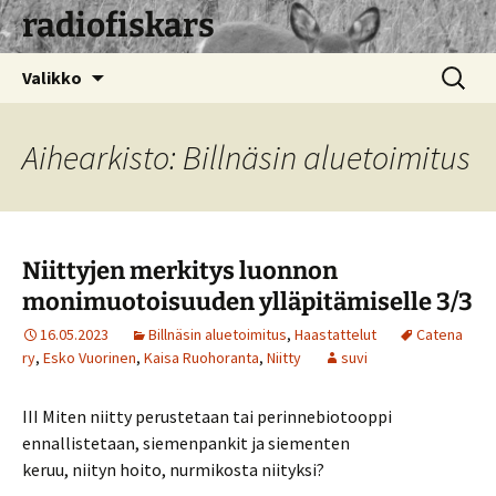
radiofiskars
Siirry
Haku:
Valikko
sisältöön
Aihearkisto: Billnäsin aluetoimitus
Niittyjen merkitys luonnon
monimuotoisuuden ylläpitämiselle 3/3
16.05.2023
Billnäsin aluetoimitus
,
Haastattelut
Catena
ry
,
Esko Vuorinen
,
Kaisa Ruohoranta
,
Niitty
suvi
III Miten niitty perustetaan tai perinnebiotooppi
ennallistetaan, siemenpankit ja siementen
keruu, niityn hoito, nurmikosta niityksi?