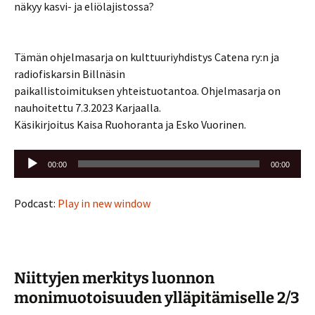
näkyy kasvi- ja eliölajistossa?
Tämän ohjelmasarja on kulttuuriyhdistys Catena ry:n ja
radiofiskarsin Billnäsin
paikallistoimituksen yhteistuotantoa. Ohjelmasarja on
nauhoitettu 7.3.2023 Karjaalla.
Käsikirjoitus Kaisa Ruohoranta ja Esko Vuorinen.
Äänitoistin
00:00
00:00
Podcast:
Play in new window
Niittyjen merkitys luonnon
monimuotoisuuden ylläpitämiselle 2/3