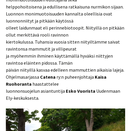
helppohoitoisena ja edullisena ratkaisuna nurmikon sijaan.
Luonnon monimuotoisuuden kannalta oleellisia ovat
luonnonniityt ja pitkään käytössä
olleet laidunmaat eli perinnebiotoopit. Niityillä on pitkään
ollut merkittävä rooli ravinnon
kiertokulussa. Tuhansia vuosia sitten niityiltämme saivat
ravintonsa mammutit ja villipeurat
ja myöhemmin ihminen käyttämällä hyväksi niittyjen
ravintoa eläinten pidossa. Tämän
päivän niityillä kasvaa edelleen mammuttien aikaisia lajeja.
Ohjelmasarjassa
Catena
ry:n puheenjohtaja
Kaisa
Ruohoranta
haastattelee
luonnonsuojelun asiantuntija
Esko Vuorista
Uudenmaan
Ely-keskuksesta.