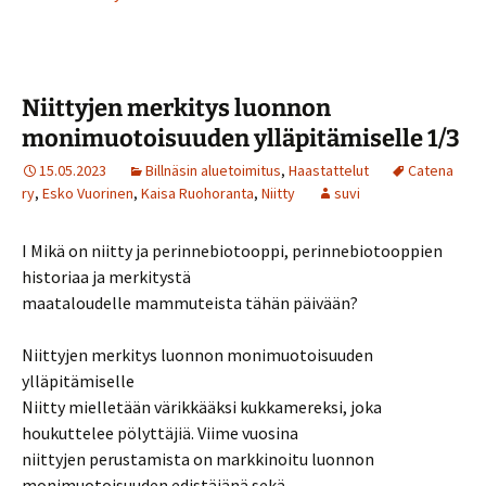
Niittyjen merkitys luonnon
monimuotoisuuden ylläpitämiselle 1/3
15.05.2023
Billnäsin aluetoimitus
,
Haastattelut
Catena
ry
,
Esko Vuorinen
,
Kaisa Ruohoranta
,
Niitty
suvi
I Mikä on niitty ja perinnebiotooppi, perinnebiotooppien
historiaa ja merkitystä
maataloudelle mammuteista tähän päivään?
Niittyjen merkitys luonnon monimuotoisuuden
ylläpitämiselle
Niitty mielletään värikkääksi kukkamereksi, joka
houkuttelee pölyttäjiä. Viime vuosina
niittyjen perustamista on markkinoitu luonnon
monimuotoisuuden edistäjänä sekä