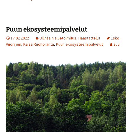
Puun ekosysteemipalvelut
17.02.2022
Billnäsin aluetoimitus
,
Haastattelut
Esko
Vuorinen
,
Kaisa Ruohoranta
,
Puun ekosysteemipalvelut
suvi