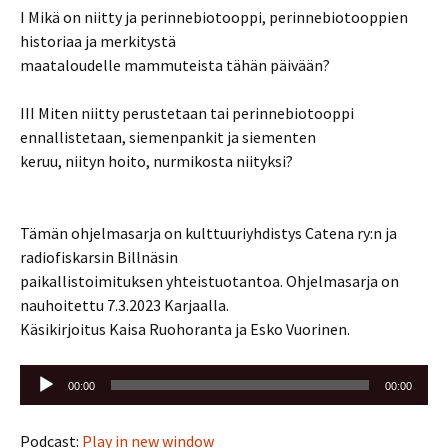
I Mikä on niitty ja perinnebiotooppi, perinnebiotooppien
historiaa ja merkitystä
maataloudelle mammuteista tähän päivään?
III Miten niitty perustetaan tai perinnebiotooppi
ennallistetaan, siemenpankit ja siementen
keruu, niityn hoito, nurmikosta niityksi?
Tämän ohjelmasarja on kulttuuriyhdistys Catena ry:n ja
radiofiskarsin Billnäsin
paikallistoimituksen yhteistuotantoa. Ohjelmasarja on
nauhoitettu 7.3.2023 Karjaalla.
Käsikirjoitus Kaisa Ruohoranta ja Esko Vuorinen.
Äänitoistin
00:00
00:00
Podcast:
Play in new window