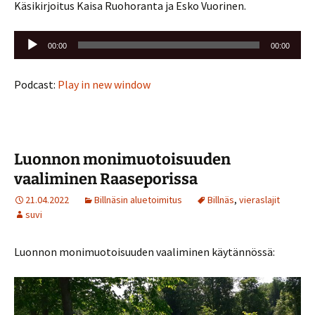
Käsikirjoitus Kaisa Ruohoranta ja Esko Vuorinen.
Äänitoistin
00:00
00:00
Podcast:
Play in new window
Luonnon monimuotoisuuden
vaaliminen Raaseporissa
21.04.2022
Billnäsin aluetoimitus
Billnäs
,
vieraslajit
suvi
Luonnon monimuotoisuuden vaaliminen käytännössä: