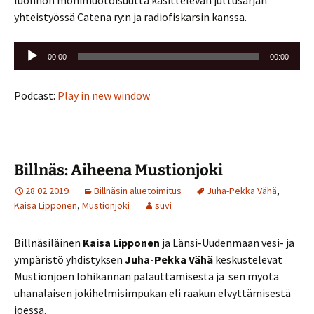
yhteistyössä Catena ry:n ja radiofiskarsin kanssa.
Äänitoistin
00:00
00:00
Podcast:
Play in new window
Billnäs: Aiheena Mustionjoki
28.02.2019
Billnäsin aluetoimitus
Juha-Pekka Vähä
,
Kaisa Lipponen
,
Mustionjoki
suvi
Billnäsiläinen
Kaisa Lipponen
ja Länsi-Uudenmaan vesi- ja
ympäristö yhdistyksen
Juha-Pekka Vähä
keskustelevat
Mustionjoen lohikannan palauttamisesta ja sen myötä
uhanalaisen jokihelmisimpukan eli raakun elvyttämisestä
joessa.