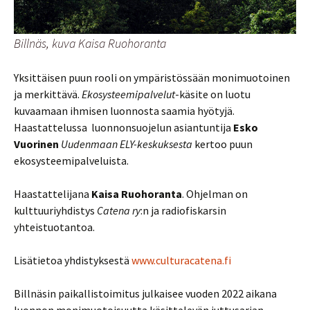
Billnäs, kuva Kaisa Ruohoranta
Yksittäisen puun rooli on ympäristössään monimuotoinen
ja merkittävä.
Ekosysteemipalvelut
-käsite on luotu
kuvaamaan ihmisen luonnosta saamia hyötyjä.
Haastattelussa luonnonsuojelun asiantuntija
Esko
Vuorinen
Uudenmaan ELY-keskuksesta
kertoo puun
ekosysteemipalveluista.
Haastattelijana
Kaisa Ruohoranta
. Ohjelman on
kulttuuriyhdistys
Catena ry
:n ja radiofiskarsin
yhteistuotantoa.
Lisätietoa yhdistyksestä
www.culturacatena.fi
Billnäsin paikallistoimitus julkaisee vuoden 2022 aikana
luonnon monimuotoisuutta käsittelevän juttusarjan