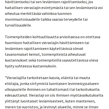
hävittämiseksi tai sen leviämisen rajoittamiseksi, jos
haitallisen vieraslajin esiintymästä tai sen leviämisestä voi
aiheutua merkittävää vahinkoa luonnon
monimuotoisuudelle taikka vaaraa terveydelle tai
turvallisuudelle.
Toimenpiteiden kohtuullisuutta arvioitaessa on otettava
huomioon haitallisen vieraslajin hävittämiseen tai
leviämisen rajoittamiseen käytettävissä olevat
tavanomaiset keinot, toimenpiteistä aiheutuvat
kustannukset sekä toimenpiteillä saavutettavissa oleva
hyöty suhteessa kustannuksiin.
”Vieraslajilla tarkoitetaan kasvia, eläintä tai muuta
eliölajia, jonka siirtymistä luontaisen levinneisyysalueen
ulkopuolelle ihminen on tahattomasti tai tarkoituksella
edesauttanut. Vieraslaji on siis ihmisen myötävaikutuksella
ylittänyt luontaiset leviämisesteet, kuten mantereen,
meren tai vuoriston, ja levinnyt alueelle, minne se ilman