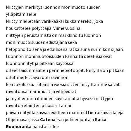
Niittyjen merkitys luonnon monimuotoisuuden
ylläpitämiselle
Niitty mielletään värikkääksi kukkamereksi, joka
houkuttelee pölyttäjiä. Viime vuosina
niittyjen perustamista on markkinoitu luonnon
monimuotoisuuden edistäjänä sekä
helppohoitoisena ja edullisena ratkaisuna nurmikon sijaan.
Luonnon monimuotoisuuden kannalta oleellisia ovat
luonnonniityt ja pitkään käytössä
olleet laidunmaat eli perinnebiotoopit. Niityillä on pitkään
ollut merkittävä rooli ravinnon
kiertokulussa. Tuhansia vuosia sitten niityiltämme saivat
ravintonsa mammutit ja villipeurat
ja myöhemmin ihminen käyttämällä hyväksi niittyjen
ravintoa eläinten pidossa. Tämän
päivän niityillä kasvaa edelleen mammuttien aikaisia lajeja.
Ohjelmasarjassa
Catena
ry:n puheenjohtaja
Kaisa
Ruohoranta
haastattelee