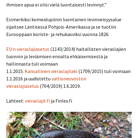
ihmisen apua ei olisi vielä luontaisesti levinnyt.”
Esimerkiksi komealupiinin luontainen levinneisyysalue
sijaitsee Läntisessä Pohjois-Amerikassa ja se tuotiin
Eurooppaan koriste- ja rehukasviksi vuonna 1826.
EU:n vieraslajiasetus
(1143/2014) haitallisten vieraslajien
tuonnin ja leviämisen ennalta ehkäisemisestä ja
hallinnasta tuli voimaan
1.1.2015.
Kansallinen
vieraslajilaki
(1709/2015) tuli voimaan
1.1.2016 ja uudistettu
valtioneuvoston
vieraslajiasetus
(704/2019) 1.6.2019.
Lähteet:
vieraslajit.fi
ja Finlex.fi