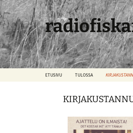
radiofiska
Siirry
ETUSIVU
TULOSSA
KIRJAKUSTAN
sisältöön
KIRJAKUSTANN