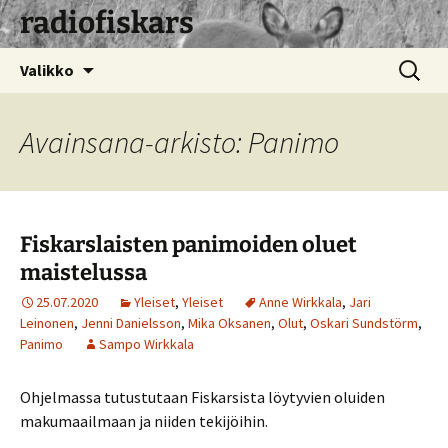
radiofiskars
Siirry
Haku:
Valikko
sisältöön
Avainsana-arkisto: Panimo
Fiskarslaisten panimoiden oluet
maistelussa
25.07.2020
Yleiset
,
Yleiset
Anne Wirkkala
,
Jari
Leinonen
,
Jenni Danielsson
,
Mika Oksanen
,
Olut
,
Oskari Sundstörm
,
Panimo
Sampo Wirkkala
Ohjelmassa tutustutaan Fiskarsista löytyvien oluiden
makumaailmaan ja niiden tekijöihin.