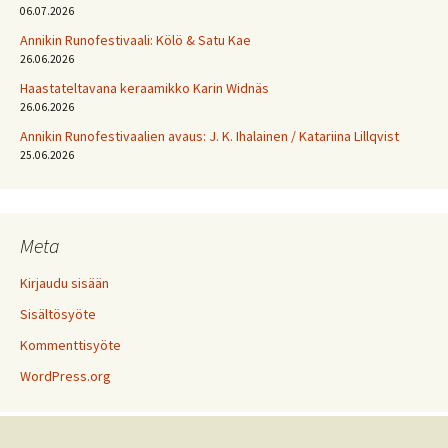
06.07.2026
Annikin Runofestivaali: Kölö & Satu Kae
26.06.2026
Haastateltavana keraamikko Karin Widnäs
26.06.2026
Annikin Runofestivaalien avaus: J. K. Ihalainen / Katariina Lillqvist
25.06.2026
Meta
Kirjaudu sisään
Sisältösyöte
Kommenttisyöte
WordPress.org