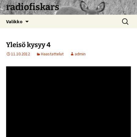
radiofiskars
Siirry
Haku:
Valikko
sisältöön
Yleisö kysyy 4
11.10.2012
Haastattelut
admin