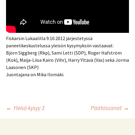
Fiskarsin Lukaalilla 9.10.2012 järjestetyssä
paneelikeskustelussa yleisön kysymyksiin vastaavat:
Björn Siggberg (Rkp), Sami Letti (SDP), Roger Hafström
(Kok), Maija-Liisa Kairo (Vihr), Harry Yltävä (Vas) sekä Jorma
Laasonen (SKP)
Juontajana on Mika Ilomäki.
Artikkelien
←
Yleisö kysyy 3
Päätössanat
→
selaus