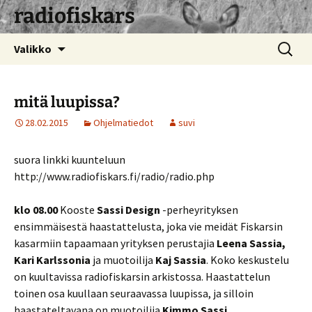
radiofiskars
Siirry
Haku:
Valikko
sisältöön
mitä luupissa?
28.02.2015
Ohjelmatiedot
suvi
suora linkki kuunteluun
http://www.radiofiskars.fi/radio/radio.php
klo 08.00
Kooste
Sassi Design
-perheyrityksen
ensimmäisestä haastattelusta, joka vie meidät Fiskarsin
kasarmiin tapaamaan
yrityksen perustajia
Leena Sassia,
Kari Karlssonia
ja muotoilija
Kaj Sassia
. Koko keskustelu
on kuultavissa radiofiskarsin arkistossa. Haastattelun
toinen osa kuullaan seuraavassa luupissa, ja silloin
haastateltavana on muotoilija
Kimmo Sassi.