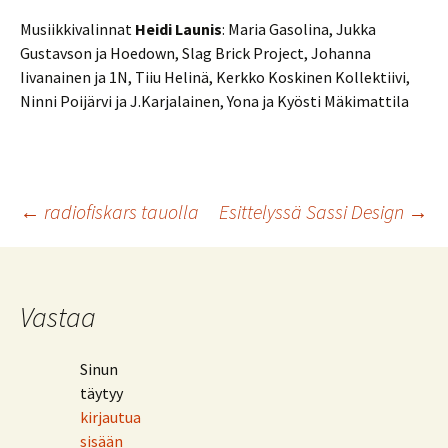
Musiikkivalinnat
Heidi Launis
: Maria Gasolina, Jukka
Gustavson ja Hoedown, Slag Brick Project, Johanna
Iivanainen ja 1N, Tiiu Helinä, Kerkko Koskinen Kollektiivi,
Ninni Poijärvi ja J.Karjalainen, Yona ja Kyösti Mäkimattila
Artikkelien
←
radiofiskars tauolla
Esittelyssä Sassi Design
→
selaus
Vastaa
Sinun
täytyy
kirjautua
sisään