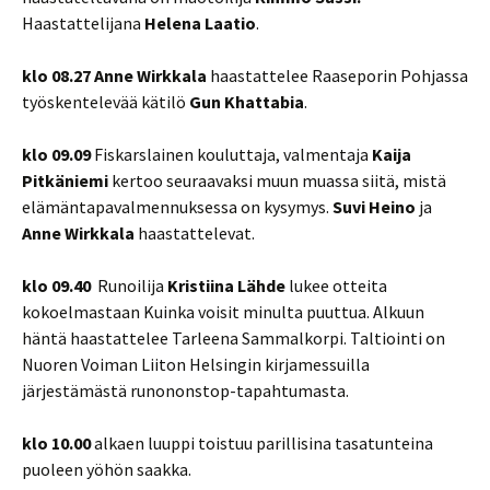
Haastattelijana
Helena Laatio
.
klo 08.27 Anne Wirkkala
haastattelee Raaseporin Pohjassa
työskentelevää kätilö
Gun Khattabia
.
klo 09.09
Fiskarslainen kouluttaja, valmentaja
Kaija
Pitkäniemi
kertoo seuraavaksi muun muassa siitä, mistä
elämäntapavalmennuksessa on kysymys.
Suvi Heino
ja
Anne Wirkkala
haastattelevat.
klo 09.40
Runoilija
Kristiina Lähde
lukee otteita
kokoelmastaan Kuinka voisit minulta puuttua. Alkuun
häntä haastattelee Tarleena Sammalkorpi. Taltiointi on
Nuoren Voiman Liiton Helsingin kirjamessuilla
järjestämästä runononstop-tapahtumasta.
klo 10.00
alkaen luuppi toistuu parillisina tasatunteina
puoleen yöhön saakka.