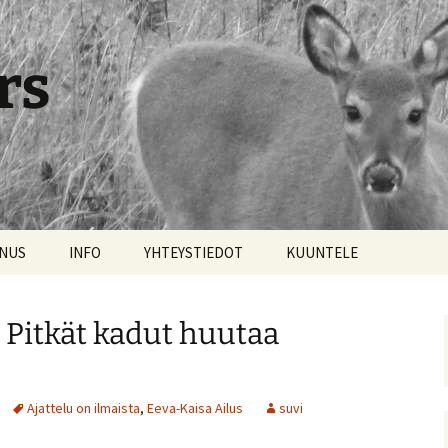
rs
NNUS
INFO
YHTEYSTIEDOT
KUUNTELE
: Pitkät kadut huutaa
Ajattelu on ilmaista
,
Eeva-Kaisa Ailus
suvi