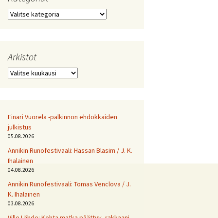
Kategoriat
Arkistot
Arkistot
Einari Vuorela -palkinnon ehdokkaiden
julkistus
05.08.2026
Annikin Runofestivaali: Has­san Bla­sim / J. K.
Ihalainen
04.08.2026
Annikin Runofestivaali: Tomas Venclova / J.
K. Ihalainen
03.08.2026
Ville Lähde: Kohta matka päättyy, rakkaani.