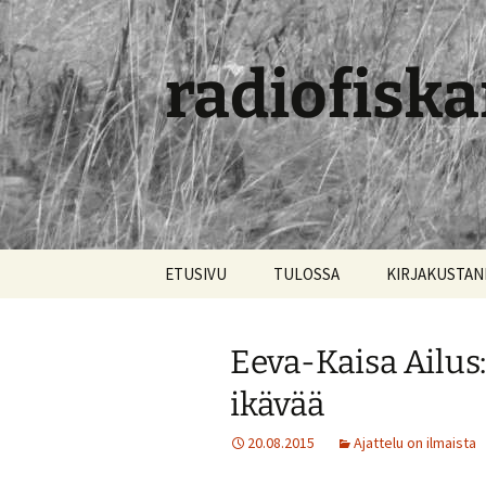
radiofiska
Siirry
ETUSIVU
TULOSSA
KIRJAKUSTA
sisältöön
Eeva-Kaisa Ailus
ikävää
20.08.2015
Ajattelu on ilmaista