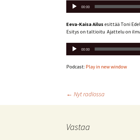
Äänitoistin
00:00
Eeva-Kaisa Ailus
esittää Toni Ede
Esitys on taltioitu Ajattelu on ilma
Äänitoistin
00:00
Podcast:
Play in new window
Artikkelien
←
Nyt radiossa
selaus
Vastaa