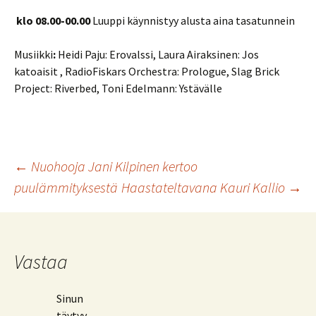
klo 08.00-00.00
Luuppi käynnistyy alusta aina tasatunnein
Musiikki
:
Heidi Paju: Erovalssi, Laura Airaksinen: Jos
katoaisit , RadioFiskars Orchestra: Prologue, Slag Brick
Project: Riverbed, Toni Edelmann: Ystävälle
Artikkelien
←
Nuohooja Jani Kilpinen kertoo
puulämmityksestä
Haastateltavana Kauri Kallio
→
selaus
Vastaa
Sinun
täytyy