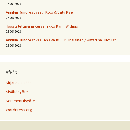
06.07.2026
Annikin Runofestivaali: Kölö & Satu Kae
26.06.2026
Haastateltavana keraamikko Karin Widnäs
26.06.2026
Annikin Runofestivaalien avaus: J. K. Ihalainen / Katariina Lillqvist
25.06.2026
Meta
Kirjaudu sisään
Sisältösyöte
Kommenttisyöte
WordPress.org