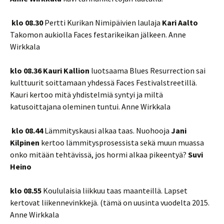
klo 08.30
Pertti Kurikan Nimipäivien laulaja
Kari Aalto
Takomon aukiolla Faces festarikeikan jälkeen. Anne
Wirkkala
klo 08.36 Kauri Kallion
luotsaama Blues Resurrection sai
kulttuurit soittamaan yhdessä Faces Festivalstreetillä.
Kauri kertoo mitä yhdistelmiä syntyi ja miltä
katusoittajana oleminen tuntui. Anne Wirkkala
klo 08.44
Lämmityskausi alkaa taas. Nuohooja
Jani
Kilpinen
kertoo lämmitysprosessista sekä muun muassa
onko mitään tehtävissä, jos hormi alkaa pikeentyä?
Suvi
Heino
klo 08.55
Koululaisia liikkuu taas maanteillä. Lapset
kertovat liikennevinkkejä. (tämä on uusinta vuodelta 2015.
Anne Wirkkala