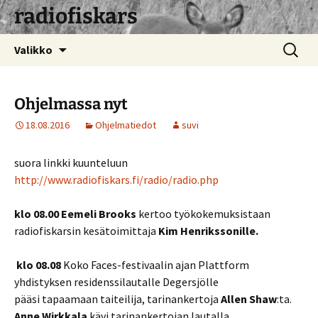
radiofiskars
Siirry
Haku:
Valikko
sisältöön
Ohjelmassa nyt
18.08.2016
Ohjelmatiedot
suvi
suora linkki kuunteluun
http://www.radiofiskars.fi/radio/radio.php
klo 08.00
Eemeli Brooks
kertoo työkokemuksistaan
radiofiskarsin kesätoimittaja
Kim Henrikssonille.
klo 08.08
Koko Faces-festivaalin ajan Plattform
yhdistyksen residenssilautalle Degersjölle
pääsi tapaamaan taiteilija, tarinankertoja
Allen Shaw
:ta.
Anne Wirkkala
kävi tarinankertojan lautalla.