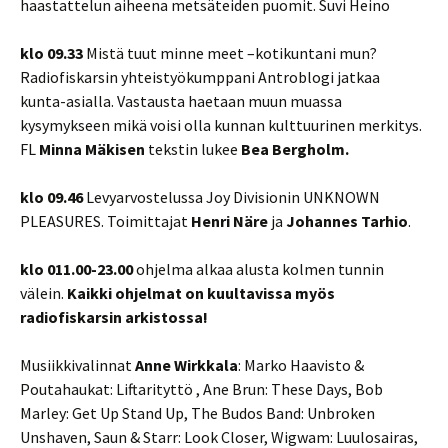
haastattelun aiheena metsäteiden puomit. Suvi Heino
klo 09.33
Mistä tuut minne meet –kotikuntani mun?
Radiofiskarsin yhteistyökumppani Antroblogi jatkaa
kunta-asialla. Vastausta haetaan muun muassa
kysymykseen mikä voisi olla kunnan kulttuurinen merkitys.
FL
Minna Mäkisen
tekstin lukee
Bea Bergholm.
klo 09.46
Levyarvostelussa Joy Divisionin UNKNOWN
PLEASURES. Toimittajat
Henri Näre
ja
Johannes Tarhio
.
klo 011.00-23.00
ohjelma alkaa alusta kolmen tunnin
välein.
Kaikki ohjelmat on kuultavissa myös
radiofiskarsin arkistossa!
Musiikkivalinnat
Anne Wirkkala
: Marko Haavisto &
Poutahaukat: Liftarityttö , Ane Brun: These Days, Bob
Marley: Get Up Stand Up, The Budos Band: Unbroken
Unshaven, Saun & Starr: Look Closer, Wigwam: Luulosairas,