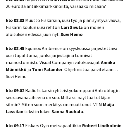
20 eurolla antiikkimarkkinoilta, vai saako mitään?
klo 08.33
Muutto Fiskarsiin, uusi työ ja pian syntyvä vauva,
Fiskarin koulun uusi rehtori
Lari Sivula
on monen
aloituksen edessä juuri nyt.
Suvi Heino
klo 08.45
Equinox Ambience on syyskuussa järjestettävä
uusi tapahtuma, jonka järjestäjinä toimivat
mainostoimisto Visual Companyn valokuvaajat
Annika
Männikkö
ja
Tomi Palander
. Ohjelmistoa päivitetään…
Suvi Heino
klo 09.02
Radiofiskarsin yhteistyökumppani Antroblogin
seuraavana aiheena on suo. Miltä se näyttää tutkijan
silmin? Miten suon merkitys on muuttunut. VTM
Maija
Lassilan
tekstin lukee
Sanna
Rauhala
.
klo 09.17
Fiskars Oy:n metsäpäällikkö
Robert Lindholmin