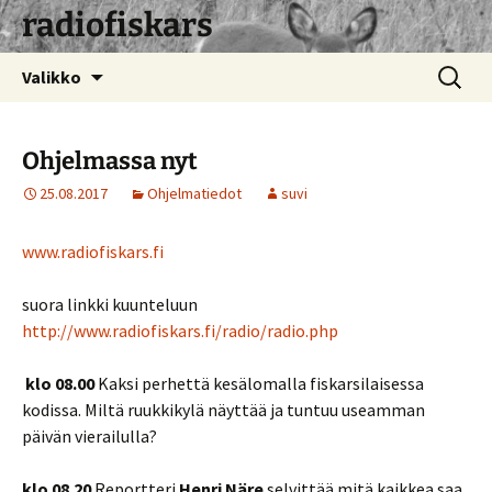
radiofiskars
Siirry
Haku:
Valikko
sisältöön
Ohjelmassa nyt
25.08.2017
Ohjelmatiedot
suvi
www.radiofiskars.fi
suora linkki kuunteluun
http://www.radiofiskars.fi/radio/radio.php
klo 08.00
Kaksi perhettä kesälomalla fiskarsilaisessa
kodissa. Miltä ruukkikylä näyttää ja tuntuu useamman
päivän vierailulla?
klo 08.20
Reportteri
Henri Näre
selvittää mitä kaikkea saa