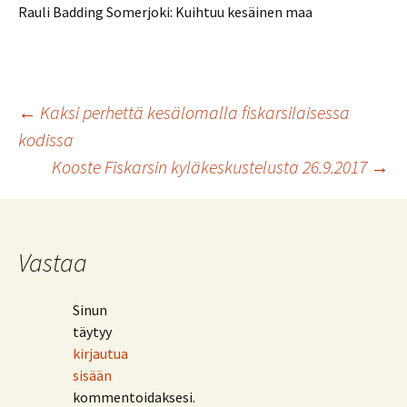
Rauli Badding Somerjoki: Kuihtuu kesäinen maa
Artikkelien
←
Kaksi perhettä kesälomalla fiskarsilaisessa
kodissa
selaus
Kooste Fiskarsin kyläkeskustelusta 26.9.2017
→
Vastaa
Sinun
täytyy
kirjautua
sisään
kommentoidaksesi.