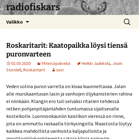
radiofiskars
Siirry
Haku:
Valikko
sisältöön
Roskaritarit: Kaatopaikka löysi tiensä
puronvarteen
02.03.2020
Yhteisöpalvelut
Heikki Jaakkola
,
Jouni
Stordell
,
Roskaritarit
suvi
Veden solina puron varrella on kivaa kuunneltavaa. Jalan
alle murskaantuvan lasin ja vanhojen öljykanisterien rahina
ei niinkään. Klangin ero tuli selväksi ritarien tehdessä
retken pohjanpitäjänlahden tuntumassa sijaitsevalle
kosteikolle. Luonnonkauniin kaislikon vieressä on rinne,
jota on ammuttu raskaalla törkysingolla. Maastosta löytyy
kaikkea mahdollista vanhoista kaljapulloista ja
moottoriöljykanistereista satoja kiloja painaviin