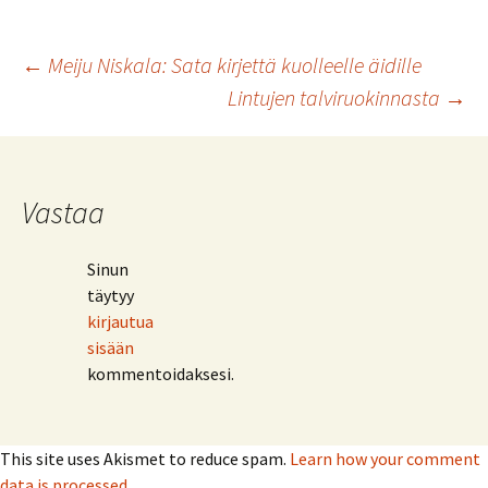
Artikkelien
←
Meiju Niskala: Sata kirjettä kuolleelle äidille
Lintujen talviruokinnasta
→
selaus
Vastaa
Sinun
täytyy
kirjautua
sisään
kommentoidaksesi.
This site uses Akismet to reduce spam.
Learn how your comment
data is processed.