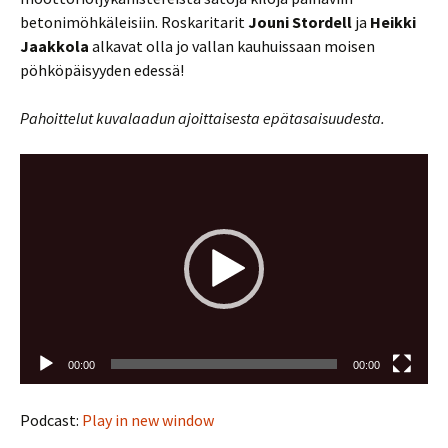
betonimöhkäleisiin. Roskaritarit
Jouni Stordell
ja
Heikki
Jaakkola
alkavat olla jo vallan kauhuissaan moisen
pöhköpäisyyden edessä!
Pahoittelut kuvalaadun ajoittaisesta epätasaisuudesta.
Videotoistin
00:00
00:00
Podcast:
Play in new window