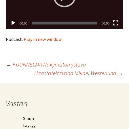
00:00
00:00
Podcast:
Play in new window
Artikkelien
←
KUUNNELMA Näkymätön ystävä
Haastateltavana Mikael Westerlund
→
selaus
Vastaa
Sinun
täytyy