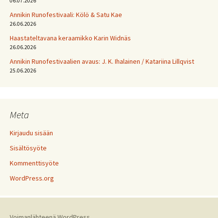
06.07.2026
Annikin Runofestivaali: Kölö & Satu Kae
26.06.2026
Haastateltavana keraamikko Karin Widnäs
26.06.2026
Annikin Runofestivaalien avaus: J. K. Ihalainen / Katariina Lillqvist
25.06.2026
Meta
Kirjaudu sisään
Sisältösyöte
Kommenttisyöte
WordPress.org
Voimanlähteenä WordPress