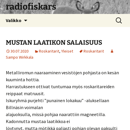
radiofiskars
Siirry
Haku:
Valikko
sisältöön
MUSTAN LAATIKON SALAISUUS
30.07.2020
Roskaritarit
,
Yleiset
Roskaritarit
Sampo Wirkkala
Metalliromun naaraaminen vesistöjen pohjasta on kesän
kuuminta hottia.
Harrastukseen ottivat tuntumaa myös roskaritareiden
reippaat matruusit.
Iskuryhmä purjehti ”punainen lokakuu” -aluksellaan
Billnäsin voimalan
alajuoksulla, missä pohjaa naarattiin magneetilla.
Kadonnutta mustaa laatikkoa ei
löytynyt, mutta mötikkä paljasti pohjan olevan paksulti