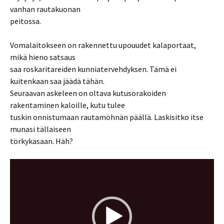
vanhan rautakuonan
peitossa.
Vomalaitokseen on rakennettu upouudet kalaportaat,
mikä hieno satsaus
saa roskaritareiden kunniatervehdyksen. Tämä ei
kuitenkaan saa jäädä tähän.
Seuraavan askeleen on oltava kutusorakoiden
rakentaminen kaloille, kutu tulee
tuskin onnistumaan rautamöhnän päällä. Laskisitko itse
munasi tällaiseen
törkykasaan. Häh?
Videotoistin