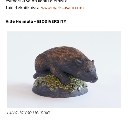
esimerkki Salon kehittelemistä
taidetekniikoista.
www.markkusalo.com
Ville Heimala
–
BIODIVERSITY
Kuva Jarmo Heimala