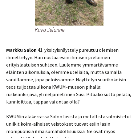
Kuva Jefunne
Markku Salon
41. yksityisnäyttely pureutuu olemisen
ihmettelyyn. Hän nostaa esiin ihmisen ja eläimen
erityislaatuisen suhteen. Luulemme ymmärtävämme
eläinten aikomuksia, olemme uteliaita, mutta samalla
varuillamme, jopa peloissamme. Näyttelyn suurikokoisin
teos tuijottaa ulkona KWUM-museon pihalla:
ruskeankirjava, yli neljämetrinen Susi. Pitääkö sutta pelätä,
kunnioittaa, tappaa vai antaa olla?
KWUMin alakerrassa Salon lasista ja metallista valmistetut
uniikit koira-aiheiset veistokset tuovat esiin lasin
monipuolisia ilmaisumahdollisuuksia. Ne ovat myös