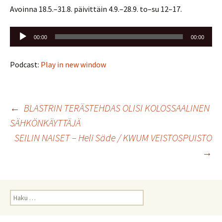
Avoinna 18.5.–31.8. päivittäin 4.9.–28.9. to–su 12–17.
Äänitoistin
00:00
00:00
Podcast:
Play in new window
Artikkelien
←
BLASTRIN TERÄSTEHDAS OLISI KOLOSSAALINEN
SÄHKÖNKÄYTTÄJÄ
selaus
SEILIN NAISET – Heli Säde / KWUM VEISTOSPUISTO
→
Haku: