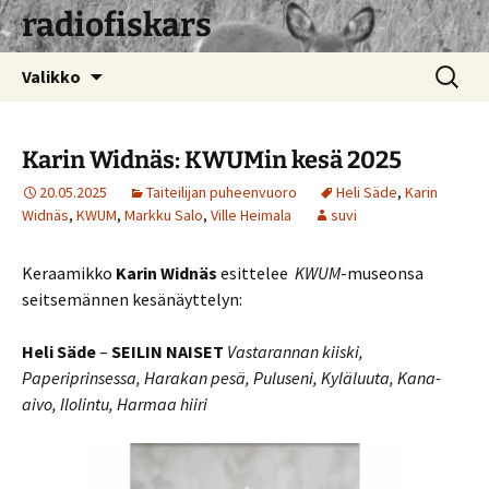
radiofiskars
Siirry
Haku:
Valikko
sisältöön
Karin Widnäs: KWUMin kesä 2025
20.05.2025
Taiteilijan puheenvuoro
Heli Säde
,
Karin
Widnäs
,
KWUM
,
Markku Salo
,
Ville Heimala
suvi
Keraamikko
Karin Widnäs
esittelee
KWUM
-museonsa
seitsemännen kesänäyttelyn:
Heli Säde
–
SEILIN NAISET
Vastarannan kiiski,
Paperiprinsessa, Harakan pesä, Puluseni, Kyläluuta, Kana-
aivo, Ilolintu, Harmaa hiiri