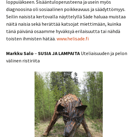
loppuiäkseen. Sisääntuloperusteena ja usein myös
diagnoosina oli sosiaalinen poikkeavuus ja säädyttömyys.
Seilin naisista kertovalla näyttelyllä Säde haluaa muistaa
näitä naisia sekä herättää katsojat miettimään, kuinka
tänä päivänä osaamme hyväksyä erilaisuutta tai nähdä
toisten ihmisten hätää.
www.helisade.fi
Markku Salo
–
SUSIA JA LAMPAITA
Uteliaisuuden ja pelon
välinen ristiriita