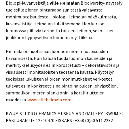
Biologi-kuvanveistäjä
Ville Heimalan
Biodiversity-näyttely
tuo esille pienen pintaraapaisun tästä valtavasta
monimuotoisuudesta – biologi Heimalan näkökulmasta,
kuvanveistäjä Heimalan tulkitsemana. Hän kertoo
luonnossa piileviä tarinoita taiteen keinoin, sekoittaen
joukkoon hyppysellisen luonnon mystiikkaa.
Heimala on huolissaan luonnon monimuotoisuuden
häviämisestä. Hän haluaa tuoda luonnon kauneuden ja
merkityksellisyyden esiin korostetusti – dekoratiivisten ja
visualisesti monitasoisten teostensa kautta. Näyttelyn
teoksissa lukuisten eliöiden monimutkaiset verkostot
tulevat esiin konkreettisina pintoina puiden lehvästöjen,
sammalikon, meren planktonin ja koralliriuttojen
muodossa.
www.villeheimala.com
KWUM STUDIO CERAMICS MUSEUM AND GALLERY · KWUM.FI
BAKLURANTIE 12 · 10470 FISKARS · +358 (0)50 511 2232