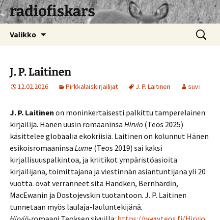
radiofiskars
Siirry
Haku:
Valikko
sisältöön
J. P. Laitinen
12.02.2026
Pirkkalaiskirjailijat
J. P. Laitinen
suvi
J. P. Laitinen
on moninkertaisesti palkittu tamperelainen
kirjailija. Hänen uusin romaaninsa
Hirviö
(Teos 2025)
käsittelee globaalia ekokriisiä. Laitinen on kolunnut Hänen
esikoisromaaninsa
Lume
(Teos 2019) sai kaksi
kirjallisuuspalkintoa, ja kriitikot ympäristöasioita
kirjailijana, toimittajana ja viestinnän asiantuntijana yli 20
vuotta. ovat verranneet sitä Handken, Bernhardin,
MacEwanin ja Dostojevskin tuotantoon. J. P. Laitinen
tunnetaan myös laulaja-lauluntekijänä.
Hirviö-
romaani Teoksen sivuilla:
https://www.teos.fi/Hirvio