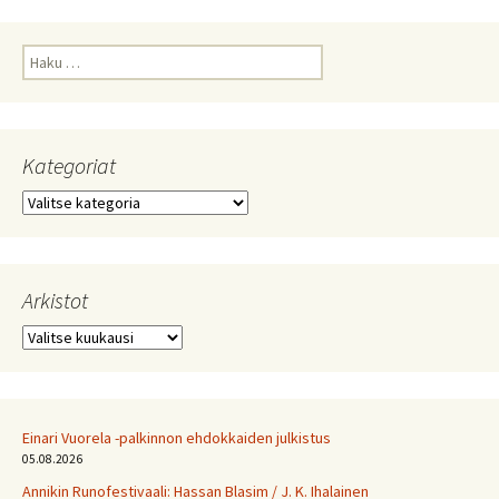
selaus
Haku:
Kategoriat
Kategoriat
Arkistot
Arkistot
Einari Vuorela -palkinnon ehdokkaiden julkistus
05.08.2026
Annikin Runofestivaali: Has­san Bla­sim / J. K. Ihalainen