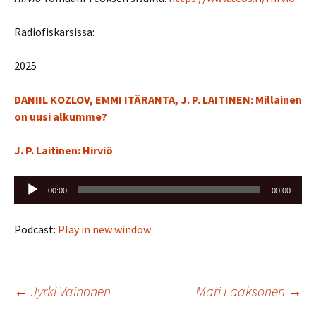
Radiofiskarsissa:
2025
DANIIL KOZLOV, EMMI ITÄRANTA, J. P. LAITINEN: Millainen
on uusi alkumme?
J. P. Laitinen: Hirviö
Äänitoistin
00:00
00:00
Podcast:
Play in new window
Artikkelien
←
Jyrki Vainonen
Mari Laaksonen
→