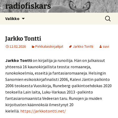
radiofiskars
Siirry
Haku:
Valikko
sisältöön
Jarkko Tontti
12.02.2026
Pirkkalaiskirjailijat
Jarkko Tontti
suvi
Jarkko Tontti
on kirjailija ja runoilija. Hän on julkaissut
yhteensä 16 kaunokirjallista teosta: romaaneja,
runokokoelmia, esseitä ja fantasiaromaaneja. Helsingin
Sanomien esikoiskirjafinalisti 2006, Kalevi Jäntin palkinto
2006 teoksesta Vuosikirja, Runeberg-palkintoehdokas 2020
teoksella Lain laita, Luku-Varkaus 2013 -palkinto
fantasiaromaanista Vedeeran taru. Runojen ja muiden
kirjoitusten käännöksiä ilmestynyt 20
kielellä.
https://jarkkotontti.net/