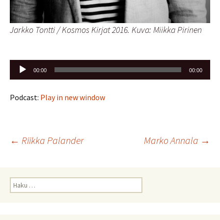
Jarkko Tontti / Kosmos Kirjat 2016. Kuva: Miikka Pirinen
Äänitoistin
00:00
00:00
Podcast:
Play in new window
Artikkelien
←
Riikka Palander
Marko Annala
→
selaus
Haku: