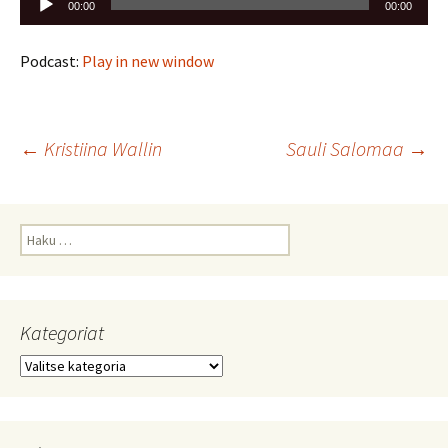
00:00
00:00
Podcast:
Play in new window
Artikkelien
←
Kristiina Wallin
Sauli Salomaa
→
selaus
Haku:
Kategoriat
Kategoriat