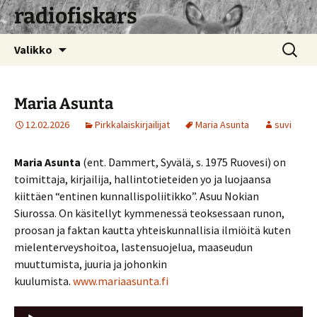
radiofiskars
Siirry
Haku:
Valikko
sisältöön
Maria Asunta
12.02.2026
Pirkkalaiskirjailijat
Maria Asunta
suvi
Maria Asunta
(ent. Dammert, Syvälä, s. 1975 Ruovesi) on
toimittaja, kirjailija, hallintotieteiden yo ja luojaansa
kiittäen “entinen kunnallispoliitikko”. Asuu Nokian
Siurossa. On käsitellyt kymmenessä teoksessaan runon,
proosan ja faktan kautta yhteiskunnallisia ilmiöitä kuten
mielenterveyshoitoa, lastensuojelua, maaseudun
muuttumista, juuria ja johonkin
kuulumista.
www.mariaasunta.fi
Äänitoistin