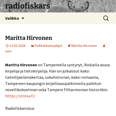
radiofiskars
Siirry
Haku:
Valikko
sisältöön
Maritta Hirvonen
12.02.2026
Pirkkalaiskirjailijat
Maritta Hirvonen
suvi
Maritta Hirvonen
on Tampereella syntynyt, Nokialla asuva
kirjailija ja tietokirjailija. Hän on julkaissut kaksi
taiteilijaelämäkertaa, sukuhistorian, kaksi romaania,
Tampereen kaupungin kirjallisuuspalkinnolla palkitun
novellikokoelman sekä Tampere Filharmonian historiikin.
https://stresa.fi/
Radiofiskarsissa: