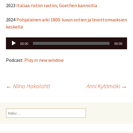
2023
Italiaa ristiin rastiin, Goethen kannoilla
2024
Pohjalainen arki 1800-luvun sotien ja levottomuuksien
keskellä
Äänitoistin
00:00
00:00
Podcast:
Play in new window
Artikkelien
←
Niina Hakalahti
Anni Kytömäki
→
selaus
Haku: