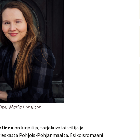
 Ulpu-Maria Lehtinen
htinen
on kirjailija, sarjakuvataiteilija ja
livieskasta Pohjois-Pohjanmaalta. Esikoisromaani