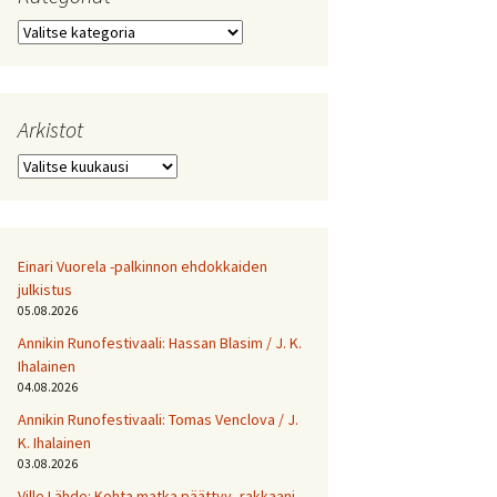
Kategoriat
Arkistot
Arkistot
Einari Vuorela -palkinnon ehdokkaiden
julkistus
05.08.2026
Annikin Runofestivaali: Has­san Bla­sim / J. K.
Ihalainen
04.08.2026
Annikin Runofestivaali: Tomas Venclova / J.
K. Ihalainen
03.08.2026
Ville Lähde: Kohta matka päättyy, rakkaani.