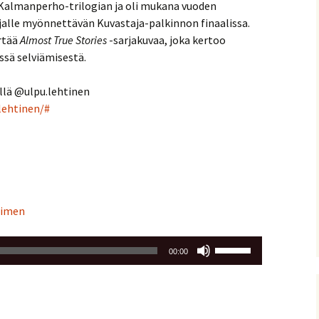
 Kalmanperho-trilogian ja oli mukana vuoden
rjalle myönnettävän Kuvastaja-palkinnon finaalissa.
irtää
Almost True Stories
-sarjakuvaa, joka kertoo
ssä selviämisestä.
llä @ulpu.lehtinen
lehtinen/#
aimen
Nuolinäppäimillä
00:00
ylös
ja
alas
säädät