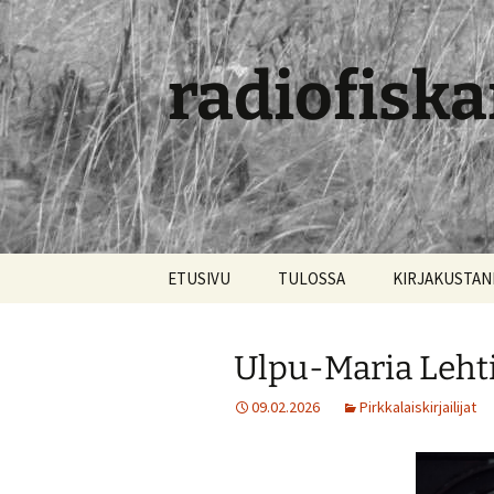
radiofiska
Siirry
ETUSIVU
TULOSSA
KIRJAKUSTA
sisältöön
Ulpu-Maria Leht
09.02.2026
Pirkkalaiskirjailijat