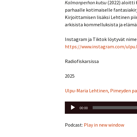
Kalmanperhon kutsu
(2022) aloitti
parhaalle kotimaiselle fantasiaki
Kirjoittamisen lisäksi Lehtinen pi
arkisista kommelluksista ja elämä
Instagram ja Tiktok löytyvät nime
https://www.instagram.com/ulpu.
Radiofiskarsissa
2025
Ulpu-Maria Lehtinen, Pimeyden p
Äänitoistin
00:00
Podcast:
Play in new window