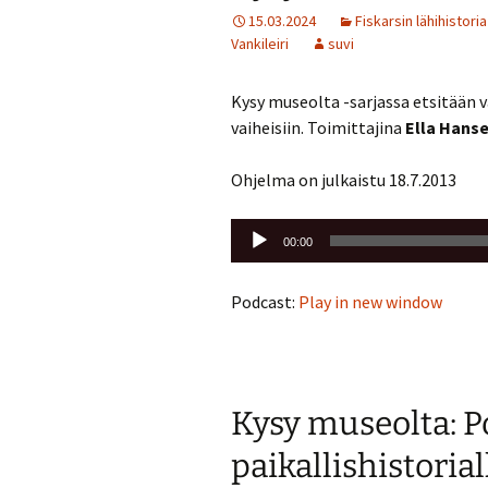
15.03.2024
Fiskarsin lähihistoria
Vankileiri
suvi
Kysy museolta -sarjassa etsitään v
vaiheisiin. Toimittajina
Ella Hans
Ohjelma on julkaistu 18.7.2013
Äänitoistin
00:00
Podcast:
Play in new window
Kysy museolta: P
paikallishistorial