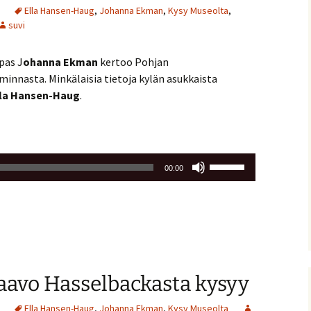
Ella Hansen-Haug
,
Johanna Ekman
,
Kysy Museolta
,
suvi
pas J
ohanna Ekman
kertoo Pohjan
iminnasta. Minkälaisia tietoja kylän asukkaista
lla Hansen-Haug
.
Nuolinäppäimillä
00:00
ylös
ja
alas
säädät
äänenvoimakkuutta
suuremmaksi
aavo Hasselbackasta kysyy
ja
pienemmäksi.
Ella Hansen-Haug
,
Johanna Ekman
,
Kysy Museolta