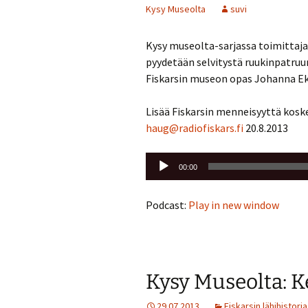
Kysy Museolta
suvi
Kysy museolta-sarjassa toimittaj
pyydetään selvitystä ruukinpatru
Fiskarsin museon opas Johanna E
Lisää Fiskarsin menneisyyttä kosk
haug@radiofiskars.fi
20.8.2013
Äänitoistin
00:00
Podcast:
Play in new window
Kysy Museolta: K
29.07.2013
Fiskarsin lähihistoria