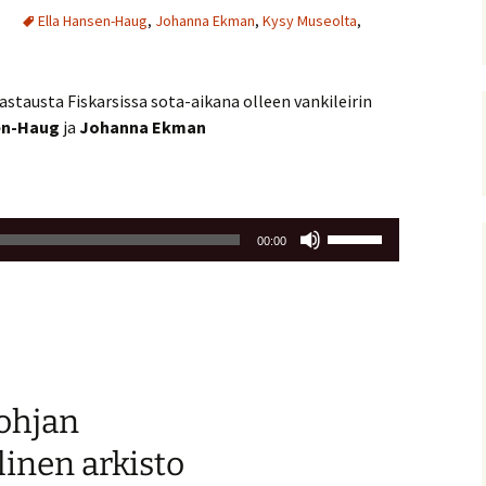
Ella Hansen-Haug
,
Johanna Ekman
,
Kysy Museolta
,
astausta Fiskarsissa sota-aikana olleen vankileirin
en-Haug
ja
Johanna Ekman
Nuolinäppäimillä
00:00
ylös
ja
alas
säädät
äänenvoimakkuutta
suuremmaksi
ohjan
ja
pienemmäksi.
linen arkisto