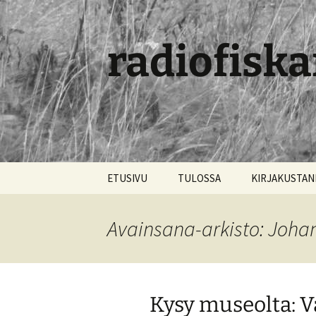
radiofiska
Siirry
ETUSIVU
TULOSSA
KIRJAKUSTA
sisältöön
Avainsana-arkisto: Joh
Kysy museolta: Va