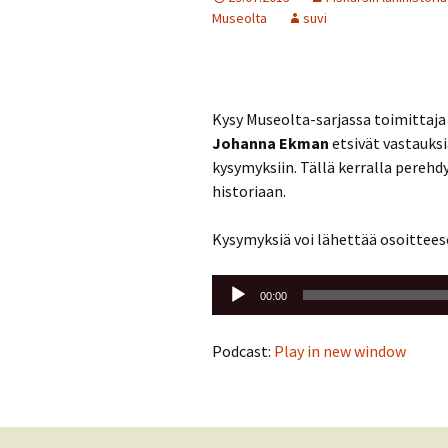
Museolta
suvi
Kysy Museolta-sarjassa toimittaj
Johanna Ekman
etsivät vastauksi
kysymyksiin. Tällä kerralla pereh
historiaan.
Kysymyksiä voi lähettää osoittee
Äänitoistin
00:00
Podcast:
Play in new window