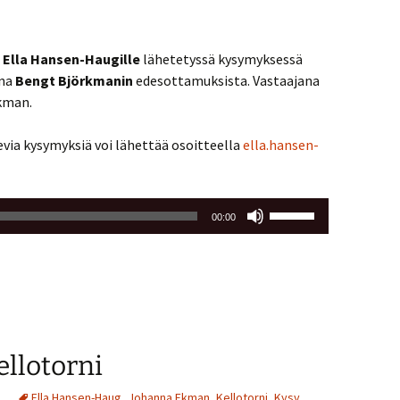
a
Ella Hansen-Haugille
lähetetyssä kysymyksessä
una
Bengt Björkmanin
edesottamuksista. Vastaajana
kman.
evia kysymyksiä voi lähettää osoitteella
ella.hansen-
Nuolinäppäimillä
00:00
ylös
ja
alas
säädät
äänenvoimakkuutta
suuremmaksi
ellotorni
ja
pienemmäksi.
Ella Hansen-Haug
,
Johanna Ekman
,
Kellotorni
,
Kysy