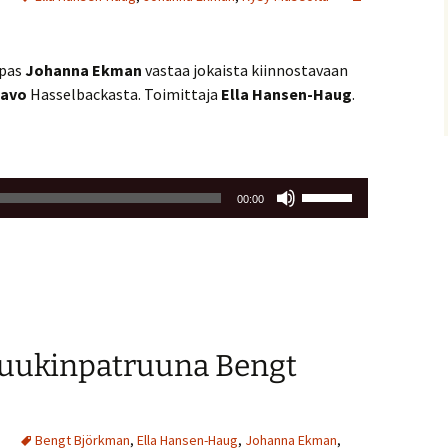
opas
Johanna Ekman
vastaa jokaista kiinnostavaan
avo
Hasselbackasta. Toimittaja
Ella Hansen-Haug
.
Nuolinäppäimillä
00:00
ylös
ja
alas
säädät
äänenvoimakkuutta
suuremmaksi
Ruukinpatruuna Bengt
ja
pienemmäksi.
Bengt Björkman
,
Ella Hansen-Haug
,
Johanna Ekman
,