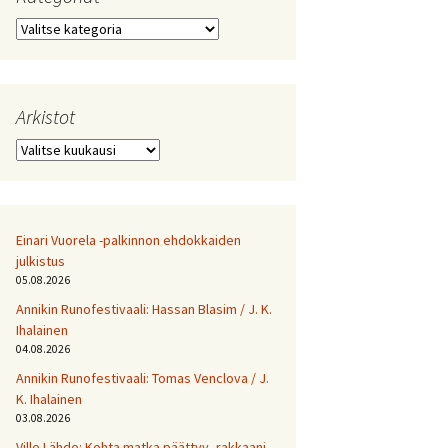
Kategoriat
Arkistot
Arkistot
Einari Vuorela -palkinnon ehdokkaiden
julkistus
05.08.2026
Annikin Runofestivaali: Has­san Bla­sim / J. K.
Ihalainen
04.08.2026
Annikin Runofestivaali: Tomas Venclova / J.
K. Ihalainen
03.08.2026
Ville Lähde: Kohta matka päättyy, rakkaani.