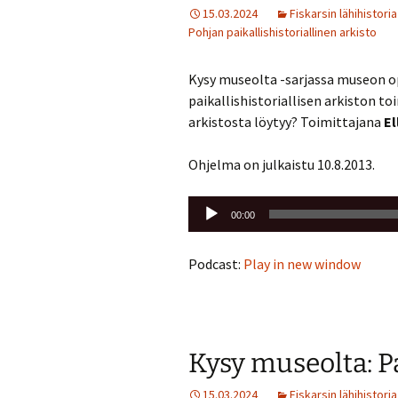
15.03.2024
Fiskarsin lähihistoria
Pohjan paikallishistoriallinen arkisto
Kysy museolta -sarjassa museon o
paikallishistoriallisen arkiston to
arkistosta löytyy? Toimittajana
E
Ohjelma on julkaistu 10.8.2013.
Äänitoistin
00:00
Podcast:
Play in new window
Kysy museolta: P
15.03.2024
Fiskarsin lähihistoria