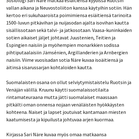
Sosiologi Sari Näre matkaa esiäitiensä kyydissä Ruotsin
vallan aikana ja Neuvostoliiton kanssa käytyihin sotiin. Hän
kertoo eri sukuhaaroista poimimiensa esiäitiensä tarinoita
1500-luvun pitkävihan ja nuijasodan ajalta isovihan kautta
sisällissotaan sekä talvi- ja jatkosotaan. Vaasa-kuninkaiden
sotien aikaiset jäljet johtavat Juustenien, Teitien ja
Espingien naisiin ja myöhempien monarkkien sodissa
pihtiputaalaisiin Jämsénien, Argillanderien ja Arnbergien
naisiin. Viime vuosisadan sotia Näre kuvaa isoäitiensä ja
äitinsä sisarussarjan kohtaloiden kautta.
Suomalaisten osana on ollut selviytymistaistelu Ruotsin ja
Venäjän välillä. Kruunu käytti suomalaissotilaita
rintamateuraana mutta jätti suomalaiset maassaan
pitkälti oman onnensa nojaan venäläisten hyökkäysten
kohteena. Naiset ja lapset joutuivat kantamaan miesten
kaatumisesta ja kipuilusta johtuvaa arjen kuormaa.
Kirjassa Sari Näre kuvaa myös omaa matkaansa