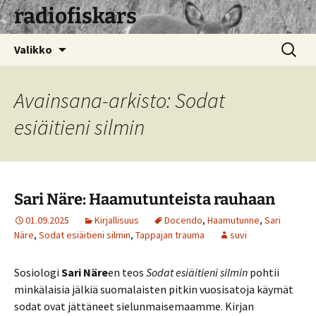
radiofiskars
Siirry
Haku:
Valikko
sisältöön
Avainsana-arkisto: Sodat
esiäitieni silmin
Sari Näre: Haamutunteista rauhaan
01.09.2025
Kirjallisuus
Docendo
,
Haamutunne
,
Sari
Näre
,
Sodat esiäitieni silmin
,
Tappajan trauma
suvi
Sosiologi
Sari Näre
en teos
Sodat esiäitieni silmin
pohtii
minkälaisia jälkiä suomalaisten pitkin vuosisatoja käymät
sodat ovat jättäneet sielunmaisemaamme. Kirjan