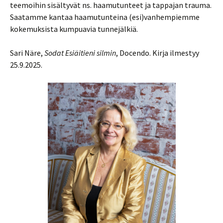
teemoihin sisältyvät ns. haamutunteet ja tappajan trauma.
Saatamme kantaa haamutunteina (esi)vanhempiemme
kokemuksista kumpuavia tunnejälkiä.
Sari Näre,
Sodat Esiäitieni silmin
, Docendo. Kirja ilmestyy
25.9.2025.