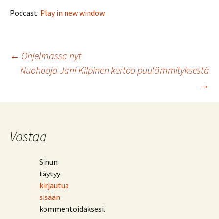
Podcast:
Play in new window
Artikkelien
←
Ohjelmassa nyt
Nuohooja Jani Kilpinen kertoo puulämmityksestä
selaus
→
Vastaa
Sinun
täytyy
kirjautua
sisään
kommentoidaksesi.