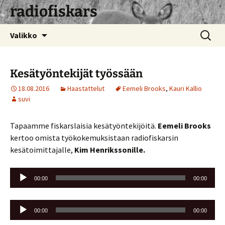
radiofiskars
Siirry
Haku:
Valikko
sisältöön
Kesätyöntekijät työssään
18.08.2016
Haastattelut
Eemeli Brooks
,
Kauri Kallio
suvi
Tapaamme fiskarslaisia kesätyöntekijöitä.
Eemeli Brooks
kertoo omista työkokemuksistaan radiofiskarsin
kesätoimittajalle,
Kim Henrikssonille.
Äänitoistin
00:00
00:00
Äänitoistin
00:00
00:00