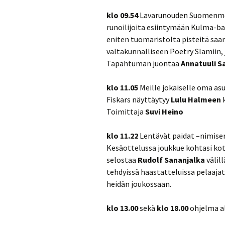
klo 09.54
Lavarunouden Suomenmes
runoilijoita esiintymään Kulma-baa
eniten tuomaristolta pisteitä saan
valtakunnalliseen Poetry Slamiin,
Tapahtuman juontaa
Annatuuli S
klo 11.05
Meille jokaiselle oma asu
Fiskars näyttäytyy
Lulu Halmeen
k
Toimittaja
Suvi Heino
klo 11.22
Lentävät paidat –nimisen
Kesäottelussa joukkue kohtasi kot
selostaa
Rudolf Sananjalka
välil
tehdyissä haastatteluissa pelaajat
heidän joukossaan.
klo 13.00
sekä
klo 18.00
ohjelma a