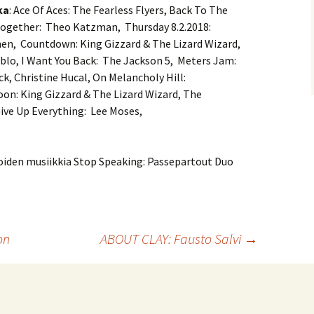
ka
: Ace Of Aces: The Fearless Flyers, Back To The
 Together: Theo Katzman, Thursday 8.2.2018:
en, Countdown: King Gizzard & The Lizard Wizard,
ablo, I Want You Back: The Jackson 5, Meters Jam:
ck, Christine Hucal, On Melancholy Hill:
on: King Gizzard & The Lizard Wizard, The
ve Up Everything: Lee Moses,
lijoiden musiikkia Stop Speaking: Passepartout Duo
on
ABOUT CLAY: Fausto Salvi
→