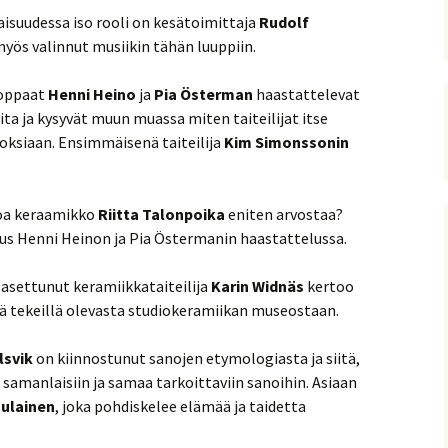
suudessa iso rooli on kesätoimittaja
Rudolf
myös valinnut musiikin tähän luuppiin.
 oppaat
Henni Heino
ja
Pia Österman
haastattelevat
oita ja kysyvät muun muassa miten taiteilijat itse
eoksiaan. Ensimmäisenä taiteilija
Kim Simonssonin
oa keraamikko
Riitta Talonpoika
eniten arvostaa?
s Henni Heinon ja Pia Östermanin haastattelussa.
a asettunut keramiikkataiteilija
Karin Widnäs
kertoo
ä tekeillä olevasta studiokeramiikan museostaan.
lsvik
on kiinnostunut sanojen etymologiasta ja siitä,
 samanlaisiin ja samaa tarkoittaviin sanoihin. Asiaan
ulainen
, joka pohdiskelee elämää ja taidetta