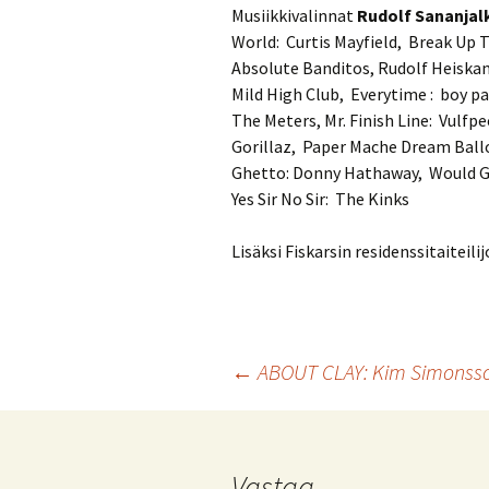
Musiikkivalinnat
Rudolf
Sananjal
World: Curtis Mayfield, Break Up
Absolute Banditos, Rudolf Heiskan
Mild High Club, Everytime : boy p
The Meters, Mr. Finish Line: Vulfpe
Gorillaz, Paper Mache Dream Ballo
Ghetto: Donny Hathaway, Would Gi
Yes Sir No Sir: The Kinks
Lisäksi Fiskarsin residenssitaitei
Artikkelien
←
ABOUT CLAY: Kim Simonss
selaus
Vastaa