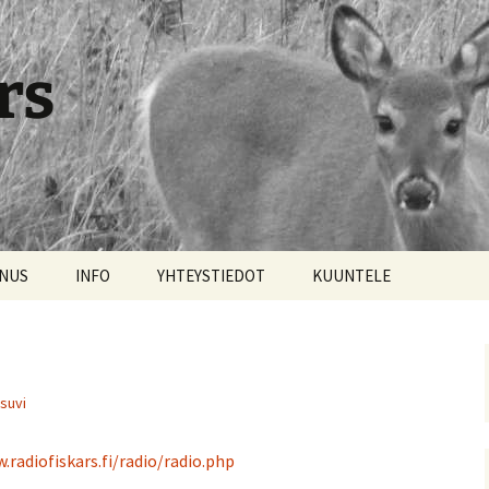
rs
NNUS
INFO
YHTEYSTIEDOT
KUUNTELE
suvi
.radiofiskars.fi/radio/radio.php