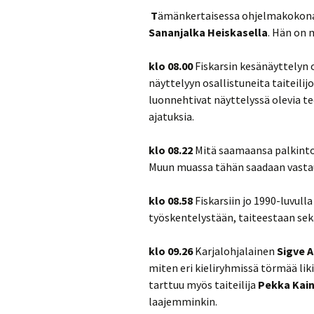
T
ämänkertaisessa ohjelmakokonai
Sananjalka Heiskasella
. Hän on 
klo 08.00
Fiskarsin kesänäyttelyn
näyttelyyn osallistuneita taiteilij
luonnehtivat näyttelyssä olevia t
ajatuksia.
klo 08.22
Mitä saamaansa palkint
Muun muassa tähän saadaan vastau
klo 08.58
Fiskarsiin jo 1990-luvull
työskentelystään, taiteestaan sek
klo 09.26
Karjalohjalainen
Sigve A
miten eri kieliryhmissä törmää liki
tarttuu myös taiteilija
Pekka Kain
laajemminkin.