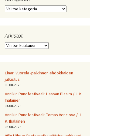
Kategoriat
Arkistot
Arkistot
Einari Vuorela -palkinnon ehdokkaiden
julkistus
05.08.2026
Annikin Runofestivaali: Has­san Bla­sim / J. K.
Ihalainen
04.08.2026
Annikin Runofestivaali: Tomas Venclova / J.
K. Ihalainen
03.08.2026
Ville Lähde: Kohta matka päättyy, rakkaani.