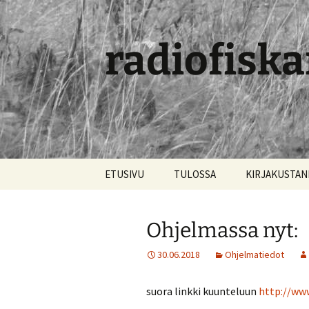
radiofiska
Siirry
ETUSIVU
TULOSSA
KIRJAKUSTA
sisältöön
Ohjelmassa nyt:
30.06.2018
Ohjelmatiedot
suora linkki kuunteluun
http://www