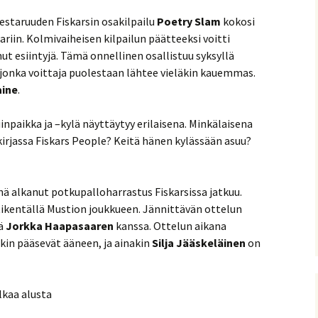
taruuden Fiskarsin osakilpailu
Poetry Slam
kokosi
riin. Kolmivaiheisen kilpailun päätteeksi voitti
ut esiintyjä. Tämä onnellinen osallistuu syksyllä
 jonka voittaja puolestaan lähtee vieläkin kauemmas.
aine
.
inpaikka ja –kylä näyttäytyy erilaisena. Minkälaisena
irjassa Fiskars People? Keitä hänen kylässään asuu?
ä alkanut potkupalloharrastus Fiskarsissa jatkuu.
ikentällä Mustion joukkueen. Jännittävän ottelun
lä
Jorkka Haapasaaren
kanssa. Ottelun aikana
kin pääsevät ääneen, ja ainakin
Silja Jääskeläinen
on
lkaa alusta