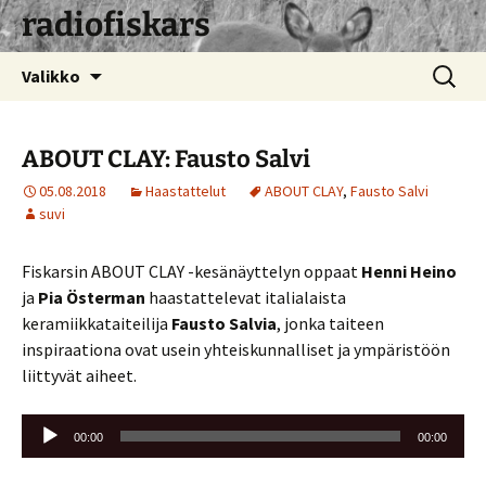
radiofiskars
Siirry
Haku:
Valikko
sisältöön
ABOUT CLAY: Fausto Salvi
05.08.2018
Haastattelut
ABOUT CLAY
,
Fausto Salvi
suvi
Fiskarsin ABOUT CLAY -kesänäyttelyn oppaat
Henni Heino
ja
Pia Österman
haastattelevat italialaista
keramiikkataiteilija
Fausto Salvia
, jonka taiteen
inspiraationa ovat usein yhteiskunnalliset ja ympäristöön
liittyvät aiheet.
Äänitoistin
00:00
00:00