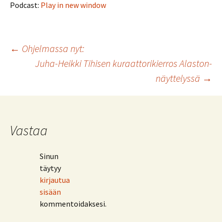
Podcast:
Play in new window
Artikkelien
←
Ohjelmassa nyt:
Juha-Heikki Tihisen kuraattorikierros Alaston-
selaus
näyttelyssä
→
Vastaa
Sinun
täytyy
kirjautua
sisään
kommentoidaksesi.