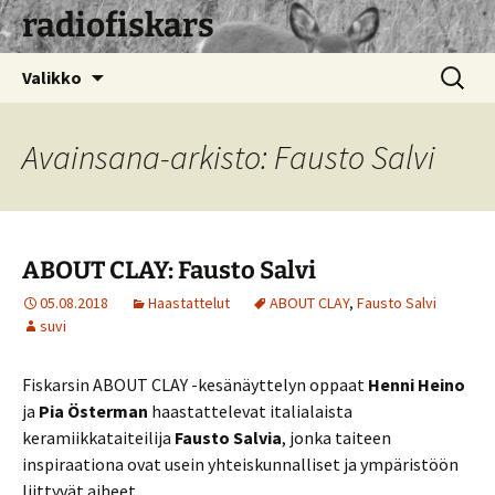
radiofiskars
Siirry
Haku:
Valikko
sisältöön
Avainsana-arkisto: Fausto Salvi
ABOUT CLAY: Fausto Salvi
05.08.2018
Haastattelut
ABOUT CLAY
,
Fausto Salvi
suvi
Fiskarsin ABOUT CLAY -kesänäyttelyn oppaat
Henni Heino
ja
Pia Österman
haastattelevat italialaista
keramiikkataiteilija
Fausto Salvia
, jonka taiteen
inspiraationa ovat usein yhteiskunnalliset ja ympäristöön
liittyvät aiheet.