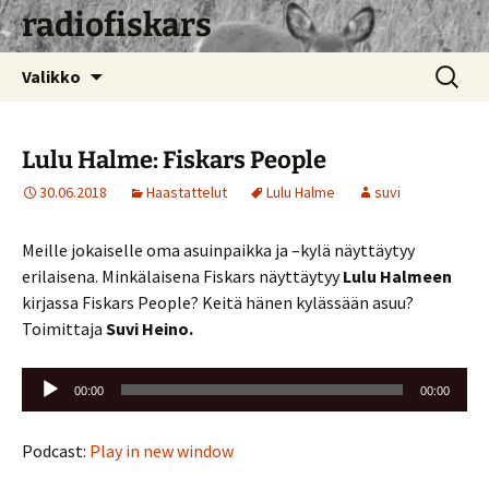
radiofiskars
Siirry
Haku:
Valikko
sisältöön
Lulu Halme: Fiskars People
30.06.2018
Haastattelut
Lulu Halme
suvi
Meille jokaiselle oma asuinpaikka ja –kylä näyttäytyy
erilaisena. Minkälaisena Fiskars näyttäytyy
Lulu Halmeen
kirjassa Fiskars People? Keitä hänen kylässään asuu?
Toimittaja
Suvi Heino.
Äänitoistin
00:00
00:00
Podcast:
Play in new window