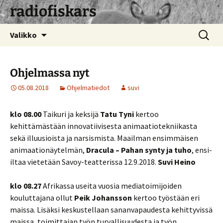
radiofiskars
Siirry
Haku:
Valikko
sisältöön
Ohjelmassa nyt
05.08.2018
Ohjelmatiedot
suvi
klo 08.00
Taikuri ja keksijä
Tatu Tyni
kertoo
kehittämästään innovatiivisesta animaatiotekniikasta
sekä illuusioista ja narsismista. Maailman ensimmäisen
animaationäytelmän,
Dracula – Pahan synty ja tuho
, ensi-
iltaa vietetään Savoy-teatterissa 12.9.2018.
Suvi Heino
klo 08.27
Afrikassa useita vuosia mediatoimijoiden
kouluttajana ollut
Peik Johansson
kertoo työstään eri
maissa. Lisäksi keskustellaan sananvapaudesta kehittyvissä
maissa, toimittajan työn turvallisuudesta ja työn