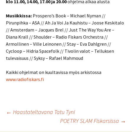
klo 11.00, 14.00, 17.00 ja 20.00
ohjelma alkaa alusta
Musiikkissa:
Prospero’s Book – Michael Nyman //
Pirunpihka – ASA // Ah Ja Voi Ja Kauhistu – Joose Keskitalo
// Amsterdam – Jacques Brel // Just The Way You Are –
Diana Krall // Shoulder – Radio Fiskars Orchestra //
Armollinen – Ville Leinonen // Stay – Eva Dahlgren //
Cycloop – Hidria Spacefolk // Tivolin valot – Telluksen
tulevaisuus // Syksy – Rafael Mahmoud
Kaikki ohjelmat on kuultavissa myös arkistossa
www.radiofiskars.fi
Artikkelien
←
Haastateltavana Tatu Tyni
POETRY SLAM Fiskarsissa
→
selaus