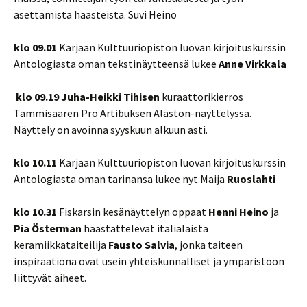
asettamista haasteista. Suvi Heino
klo 09.01
Karjaan Kulttuuriopiston luovan kirjoituskurssin
Antologiasta oman tekstinäytteensä lukee
Anne Virkkala
klo 09.19
Juha-Heikki Tihisen
kuraattorikierros
Tammisaaren Pro Artibuksen Alaston-näyttelyssä.
Näyttely on avoinna syyskuun alkuun asti.
klo 10.11
Karjaan Kulttuuriopiston luovan kirjoituskurssin
Antologiasta oman tarinansa lukee nyt Maija
Ruoslahti
klo 10.31
Fiskarsin kesänäyttelyn oppaat
Henni Heino
ja
Pia Österman
haastattelevat italialaista
keramiikkataiteilija
Fausto Salvia
, jonka taiteen
inspiraationa ovat usein yhteiskunnalliset ja ympäristöön
liittyvät aiheet.