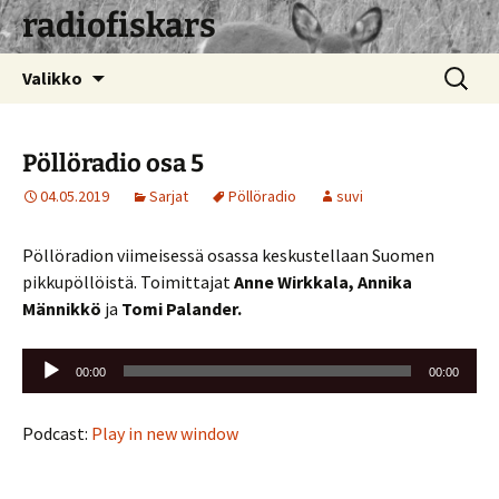
radiofiskars
Siirry
Haku:
Valikko
sisältöön
Pöllöradio osa 5
04.05.2019
Sarjat
Pöllöradio
suvi
Pöllöradion viimeisessä osassa keskustellaan Suomen
pikkupöllöistä. Toimittajat
Anne Wirkkala, Annika
Männikkö
ja
Tomi Palander.
Äänitoistin
00:00
00:00
Podcast:
Play in new window