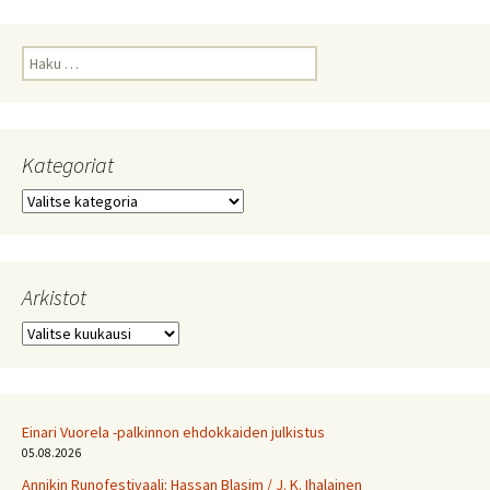
Haku:
Kategoriat
Kategoriat
Arkistot
Arkistot
Einari Vuorela -palkinnon ehdokkaiden julkistus
05.08.2026
Annikin Runofestivaali: Has­san Bla­sim / J. K. Ihalainen