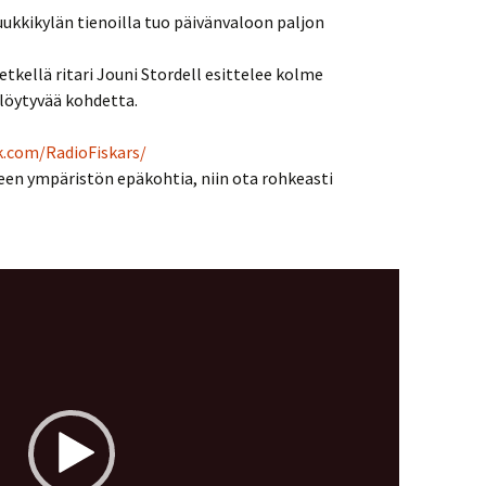
ruukkikylän tienoilla tuo päivänvaloon paljon
etkellä ritari Jouni Stordell esittelee kolme
löytyvää kohdetta.
k.com/
RadioFiskars/
lueen ympäristön epäkohtia, niin ota rohkeasti