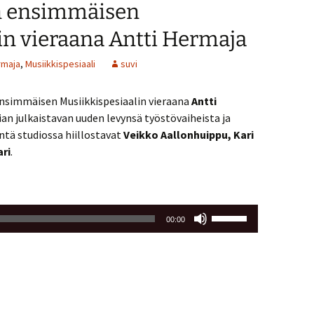
 ensimmäisen
in vieraana Antti Hermaja
rmaja
,
Musiikkispesiaali
suvi
simmäisen Musiikkispesiaalin vieraana
Antti
an julkaistavan uuden levynsä työstövaiheista ja
ntä studiossa hiillostavat
Veikko Aallonhuippu, Kari
ari
.
Nuolinäppäimillä
00:00
ylös
ja
alas
säädät
äänenvoimakkuutta
suuremmaksi