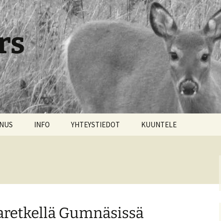
rs
NNUS
INFO
YHTEYSTIEDOT
KUUNTELE
taretkellä Gumnäsissä