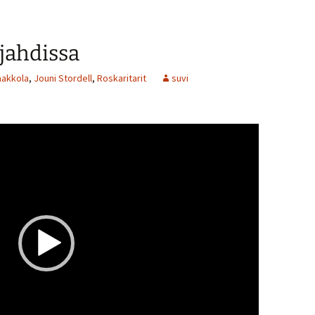
ja
pienemmäksi.
ejahdissa
aakkola
,
Jouni Stordell
,
Roskaritarit
suvi