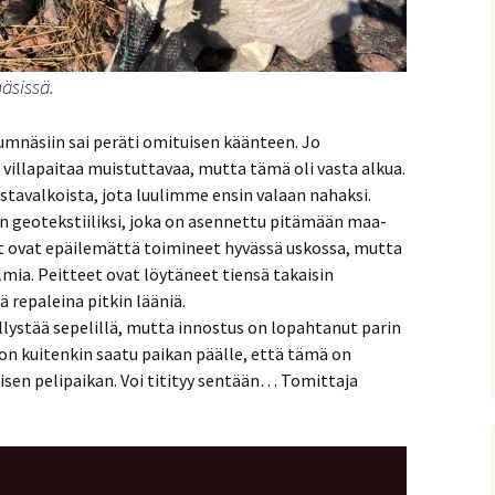
sissä.
umnäsiin sai peräti omituisen käänteen. Jo
 villapaitaa muistuttavaa, mutta tämä oli vasta alkua.
mustavalkoista, jota luulimme ensin valaan nahaksi.
 geotekstiiliksi, joka on asennettu pitämään maa-
t ovat epäilemättä toimineet hyvässä uskossa, mutta
mia. Peitteet ovat löytäneet tiensä takaisin
ä repaleina pitkin lääniä.
llystää sepelillä, mutta innostus on lopahtanut parin
 on kuitenkin saatu paikan päälle, että tämä on
isen pelipaikan. Voi titityy sentään… Tomittaja