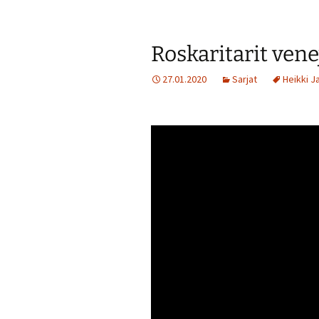
Roskaritarit ven
27.01.2020
Sarjat
Heikki J
Videotoistin