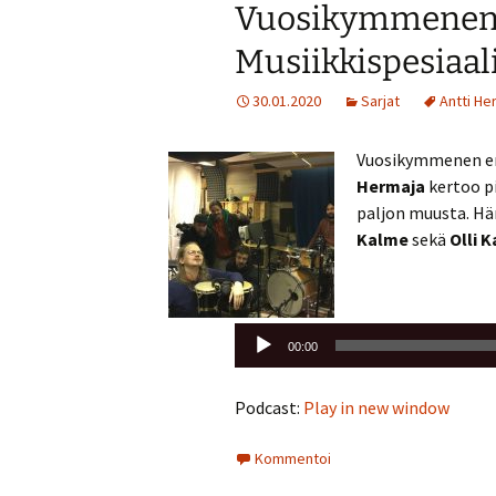
Vuosikymmenen
Musiikkispesiaal
30.01.2020
Sarjat
Antti He
Vuosikymmenen en
Hermaja
kertoo pi
paljon muusta. Hä
Kalme
sekä
Olli K
Äänitoistin
00:00
Podcast:
Play in new window
Kommentoi