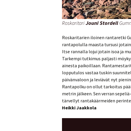
Roskaritari
Jouni Stordell
Gumnä
Roskaritarien iloinen rantaretki G
rantapolulla maasta tursusi jotain
Itse rannalla lojui jotain isoa ja 
Tarkempi tutkimus paljasti möykyn
ainesta paikoillaan. Rantamestari
lopputulos vastaa tuskin suunnitel
päivänvaloon ja leviävät nyt pienin
Rantapolku on ollut tarkoitus pää
metrin jälkeen. Sen verran sepeliä
tärvellyt rantakäärmeiden perinte
Heikki
Jaakkola
Videotoistin