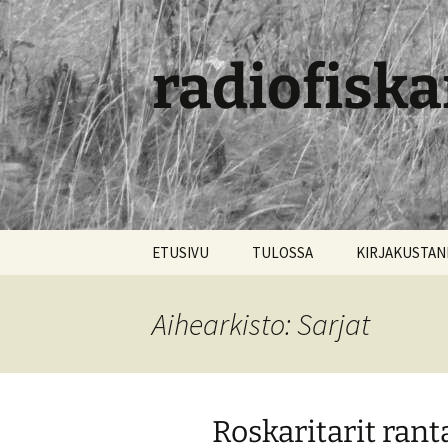
radiofiska
Siirry
ETUSIVU
TULOSSA
KIRJAKUSTA
sisältöön
Aihearkisto: Sarjat
Roskaritarit ran