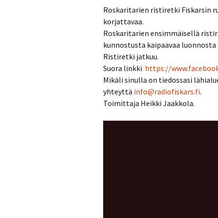
Roskaritarien ristiretki Fiskarsin 
korjattavaa.
Roskaritarien ensimmäisellä ristir
kunnostusta kaipaavaa luonnosta 
Ristiretki jatkuu.
Suora linkki
https://www.faceboo
Mikäli sinulla on tiedossasi lähia
yhteyttä
info@radiofiskars.fi
.
Toimittaja Heikki Jaakkola.
Videotoistin