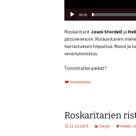
00:00
Roskaritarit
Jouni Stordell
ja
Hei
jättöveneisiin. Roskaritarien miel
harrastuksen hiipuessa. Muovi ja 
veneilyinnostus.
Tunnistatko paikat?
Kommentoi
Roskaritarien rist
21.10.2019
Sarjat
Heikki J