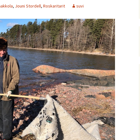
aakkola
,
Jouni Stordell
,
Roskaritarit
suvi