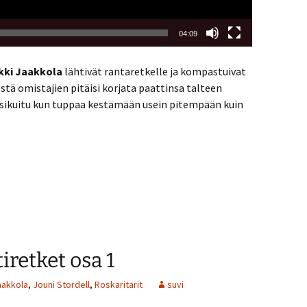
04:09
kki Jaakkola
lähtivät rantaretkelle ja kompastuivat
estä omistajien pitäisi korjata paattinsa talteen
lasikuitu kun tuppaa kestämään usein pitempään kuin
iretket osa 1
aakkola
,
Jouni Stordell
,
Roskaritarit
suvi