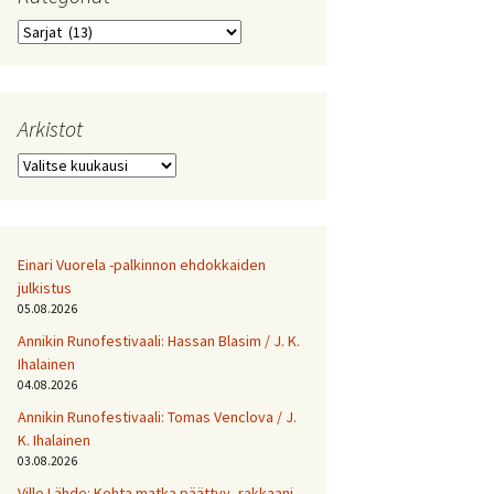
Kategoriat
Arkistot
Arkistot
Einari Vuorela -palkinnon ehdokkaiden
julkistus
05.08.2026
Annikin Runofestivaali: Has­san Bla­sim / J. K.
Ihalainen
04.08.2026
Annikin Runofestivaali: Tomas Venclova / J.
K. Ihalainen
03.08.2026
Ville Lähde: Kohta matka päättyy, rakkaani.