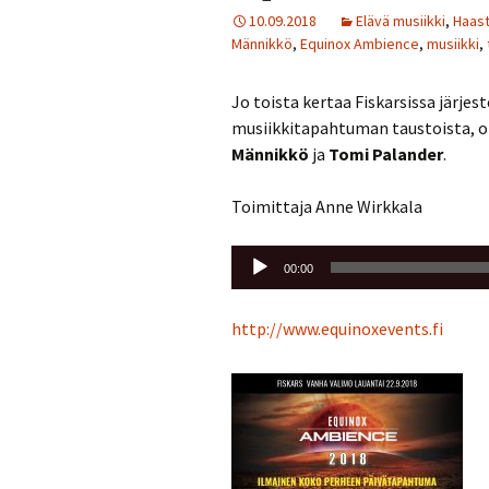
10.09.2018
Elävä musiikki
,
Haast
Männikkö
,
Equinox Ambience
,
musiikki
,
Jo toista kertaa Fiskarsissa järje
musiikkitapahtuman taustoista, oh
Männikkö
ja
Tomi Palander
.
Toimittaja Anne Wirkkala
Äänitoistin
00:00
http://www.equinoxevents.fi