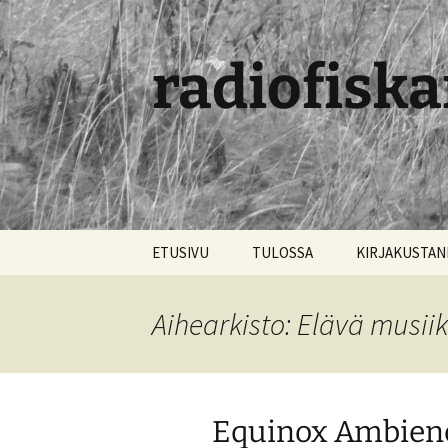
radiofiska
Siirry
ETUSIVU
TULOSSA
KIRJAKUSTA
sisältöön
Aihearkisto: Elävä musiik
Equinox Ambien