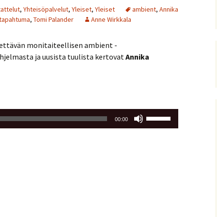
attelut
,
Yhteisöpalvelut
,
Yleiset
,
Yleiset
ambient
,
Annika
tapahtuma
,
Tomi Palander
Anne Wirkkala
stettävän monitaiteellisen ambient -
jelmasta ja uusista tuulista kertovat
Annika
Nuolinäppäimillä
00:00
ylös
ja
alas
säädät
äänenvoimakkuutta
suuremmaksi
ja
pienemmäksi.