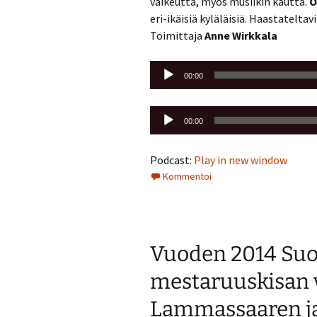
vaikeutta, myös musiikin kautta.
O
eri-ikäisiä kyläläisiä. Haastateltav
Toimittaja
Anne Wirkkala
Äänitoistin
00:00
Äänitoistin
00:00
Podcast:
Play in new window
Kommentoi
Vuoden 2014 Su
mestaruuskisan v
Lammassaaren ja