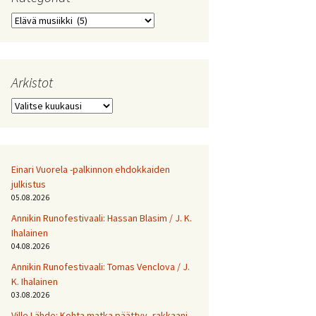
Kategoriat
Arkistot
Arkistot
Einari Vuorela -palkinnon ehdokkaiden
julkistus
05.08.2026
Annikin Runofestivaali: Has­san Bla­sim / J. K.
Ihalainen
04.08.2026
Annikin Runofestivaali: Tomas Venclova / J.
K. Ihalainen
03.08.2026
Ville Lähde: Kohta matka päättyy, rakkaani.