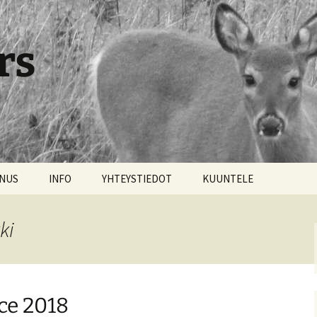
rs
NNUS
INFO
YHTEYSTIEDOT
KUUNTELE
ki
ce 2018