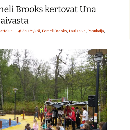
ja
eli Brooks kertovat Una
pienemmäksi.
aivasta
attelut
Anu Mykrä
,
Eemeli Brooks
,
Laululaiva
,
Papukaija
,