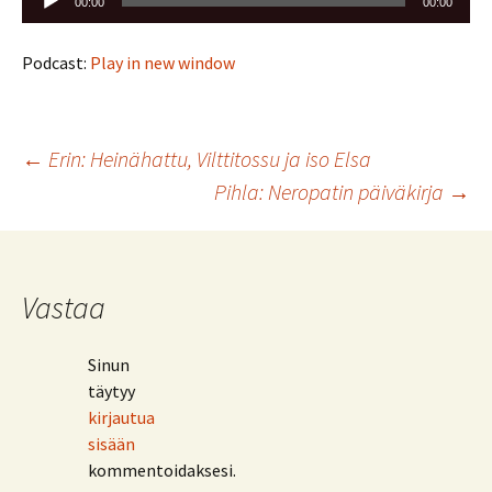
00:00
00:00
Podcast:
Play in new window
Artikkelien
←
Erin: Heinähattu, Vilttitossu ja iso Elsa
Pihla: Neropatin päiväkirja
→
selaus
Vastaa
Sinun
täytyy
kirjautua
sisään
kommentoidaksesi.