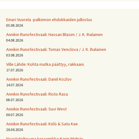
Einari Vuorela -palkinnon ehdokkaiden julkistus
05.08.2026
Annikin Runofestivaali: Has­san Bla­sim / J. K. Ihalainen
04.08.2026
Annikin Runofestivaali: Tomas Venclova / J. K. Ihalainen
03.08.2026
Ville Lähde: Kohta matka päättyy, rakkaani.
17.07.2026
Annikin Runofestivaali: Daniil Kozlov
14.07.2026
Annikin Runofestivaali: Risto Rasa
08.07.2026
Annikin Runofestivaali: Suvi West
06.07.2026
Annikin Runofestivaali: Kölö & Satu Kae
26.06.2026
Haastateltavana keraamikko Karin Widnäs