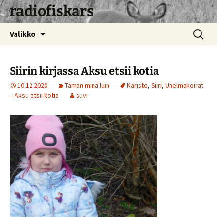
radiofiskars
Siirry
Haku:
Valikko
sisältöön
Siirin kirjassa Aksu etsii kotia
10.12.2020
Tämän minä luin
Karisto
,
Siiri
,
Unelmakoirat
– Aksu etsii kotia
suvi