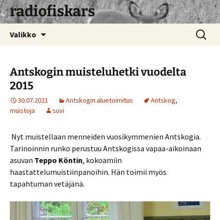
radiofiskars
Siirry
Haku:
Valikko
sisältöön
Antskogin muisteluhetki vuodelta
2015
30.07.2021
Antskogin aluetoimitus
Antskog
,
muistoja
suvi
Nyt muistellaan menneiden vuosikymmenien Antskogia.
Tarinoinnin runko perustuu Antskogissa vapaa-aikoinaan
asuvan
Teppo Köntin
, kokoamiin
haastattelumuistiinpanoihin. Hän toimii myös
tapahtuman vetäjänä.