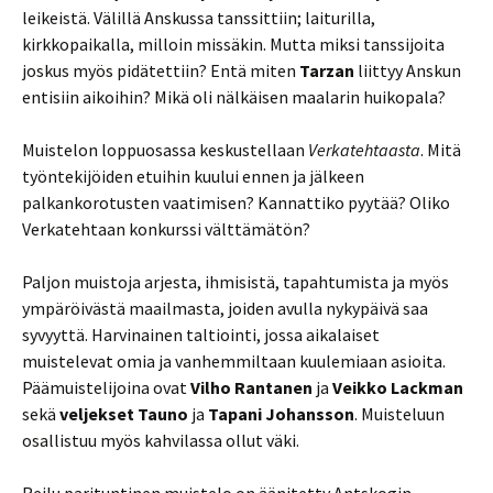
leikeistä. Välillä Anskussa tanssittiin; laiturilla,
kirkkopaikalla, milloin missäkin. Mutta miksi tanssijoita
joskus myös pidätettiin? Entä miten
Tarzan
liittyy Anskun
entisiin aikoihin? Mikä oli nälkäisen maalarin huikopala?
Muistelon loppuosassa keskustellaan
Verkatehtaasta
. Mitä
työntekijöiden etuihin kuului ennen ja jälkeen
palkankorotusten vaatimisen? Kannattiko pyytää? Oliko
Verkatehtaan konkurssi välttämätön?
Paljon muistoja arjesta, ihmisistä, tapahtumista ja myös
ympäröivästä maailmasta, joiden avulla nykypäivä saa
syvyyttä. Harvinainen taltiointi, jossa aikalaiset
muistelevat omia ja vanhemmiltaan kuulemiaan asioita.
Päämuistelijoina ovat
Vilho Rantanen
ja
Veikko Lackman
sekä
veljekset Tauno
ja
Tapani Johansson
. Muisteluun
osallistuu myös kahvilassa ollut väki.