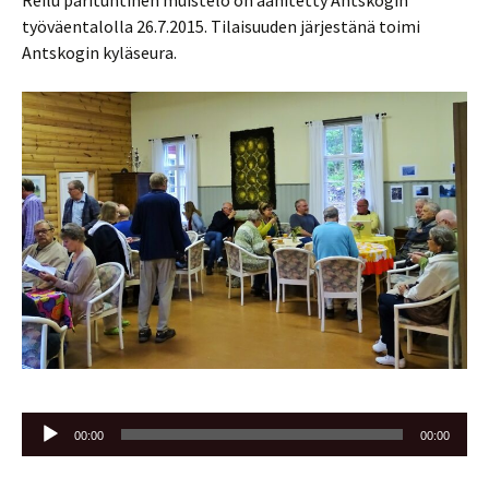
Reilu parituntinen muistelo on äänitetty Antskogin
työväentalolla 26.7.2015. Tilaisuuden järjestänä toimi
Antskogin kyläseura.
Äänitoistin
00:00
00:00