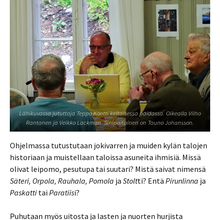
Lähikuvassa jututtaja Teppo Köntti keltaisessa paidassa. Oikealla Vilho
Rantanen ja Veikko Lackman. Sinipaitainen on Tauno Johansson.
Ohjelmassa tutustutaan jokivarren ja muiden kylän talojen
historiaan ja muistellaan taloissa asuneita ihmisiä. Missä
olivat leipomo, pesutupa tai suutari? Mistä saivat nimensä
Säteri, Orpola, Rauhala, Pomola
ja
Stolt
ti? Entä
Pirunlinna
ja
Paskatti
tai
Paratiis
i?
Puhutaan myös uitosta ja lasten ja nuorten hurjista