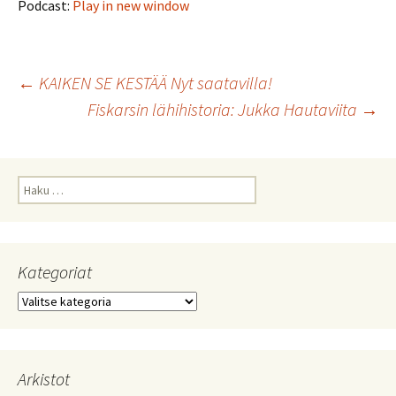
Podcast:
Play in new window
Artikkelien
←
KAIKEN SE KESTÄÄ Nyt saatavilla!
Fiskarsin lähihistoria: Jukka Hautaviita
→
selaus
Haku:
Kategoriat
Kategoriat
Arkistot