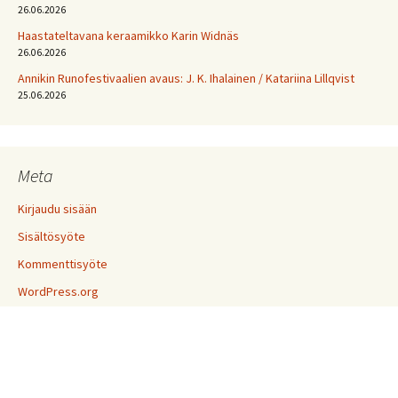
26.06.2026
Haastateltavana keraamikko Karin Widnäs
26.06.2026
Annikin Runofestivaalien avaus: J. K. Ihalainen / Katariina Lillqvist
25.06.2026
Meta
Kirjaudu sisään
Sisältösyöte
Kommenttisyöte
WordPress.org
Voimanlähteenä WordPress