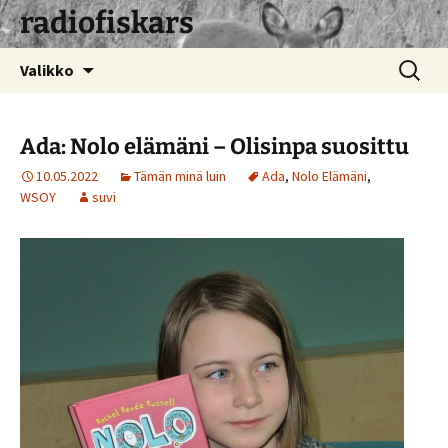
radiofiskars
Siirry
Haku:
Valikko
sisältöön
Ada: Nolo elämäni – Olisinpa suosittu
10.05.2022
Tämän minä luin
Ada
,
Nolo Elämäni
,
WSOY
suvi