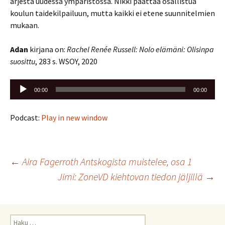
arjesta uudessa ympäristössä. Nikki päättää osallistua
koulun taidekilpailuun, mutta kaikki ei etene suunnitelmien
mukaan.
Adan
kirjana on:
Rachel Renée Russell: Nolo elämäni: Olisinpa
suosittu
, 283 s. WSOY, 2020
Äänitoistin
00:00
00:00
Podcast:
Play in new window
Artikkelien
←
Aira Fagerroth Antskogista muistelee, osa 1
Jimi: ZoneVD kiehtovan tiedon jäljillä
→
selaus
Haku: