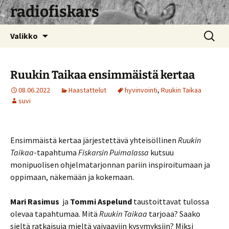
radiofiskars
Siirry
Haku:
Valikko
sisältöön
Ruukin Taikaa ensimmäistä kertaa
08.06.2022
Haastattelut
hyvinvointi
,
Ruukin Taikaa
suvi
Ensimmäistä kertaa järjestettävä yhteisöllinen
Ruukin
Taikaa
-tapahtuma
Fiskarsin Puimalassa
kutsuu
monipuolisen ohjelmatarjonnan pariin inspiroitumaan ja
oppimaan, näkemään ja kokemaan.
Mari Rasimus
ja
Tommi Aspelund
taustoittavat tulossa
olevaa tapahtumaa. Mitä
Ruukin Taikaa
tarjoaa? Saako
sieltä ratkaisuja mieltä vaivaaviin kysymyksiin? Miksi