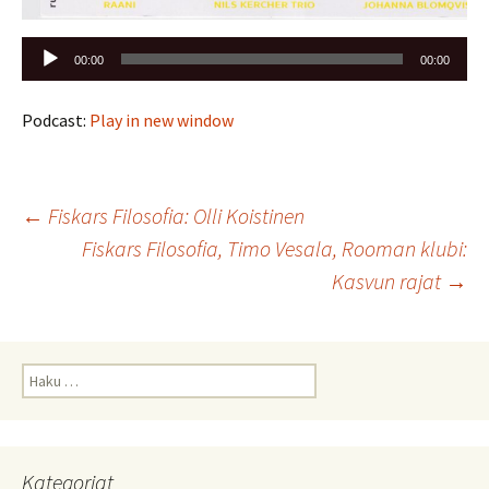
Äänitoistin
00:00
00:00
Podcast:
Play in new window
Artikkelien
←
Fiskars Filosofia: Olli Koistinen
Fiskars Filosofia, Timo Vesala, Rooman klubi:
selaus
Kasvun rajat
→
Haku:
Kategoriat