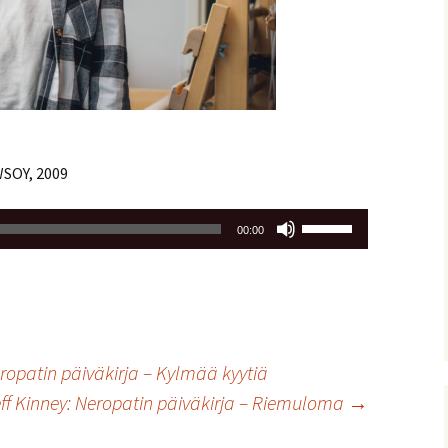
 WSOY, 2009
Nuolinäppäimillä
00:00
ylös
ja
alas
säädät
äänenvoimakkuutta
suuremmaksi
Neropatin päiväkirja – Kylmää kyytiä
ja
Jeff Kinney: Neropatin päiväkirja – Riemuloma
→
pienemmäksi.