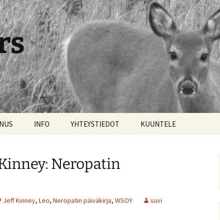
rs
NNUS
INFO
YHTEYSTIEDOT
KUUNTELE
f Kinney: Neropatin
Jeff Kinney
,
Leo
,
Neropatin päiväkirja
,
WSOY
suvi