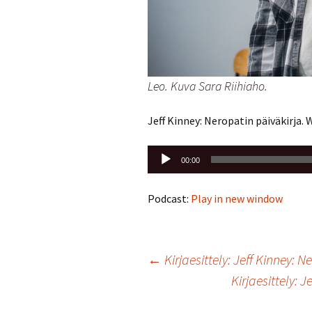
Leo. Kuva Sara Riihiaho.
Jeff Kinney: Neropatin päiväkirja.
Äänitoistin
00:00
Podcast:
Play in new window
Artikkelien
←
Kirjaesittely: Jeff Kinney: 
Kirjaesittely: 
selaus