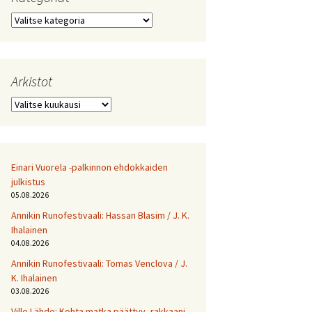
Kategoriat
Arkistot
Arkistot
Einari Vuorela -palkinnon ehdokkaiden
julkistus
05.08.2026
Annikin Runofestivaali: Has­san Bla­sim / J. K.
Ihalainen
04.08.2026
Annikin Runofestivaali: Tomas Venclova / J.
K. Ihalainen
03.08.2026
Ville Lähde: Kohta matka päättyy, rakkaani.