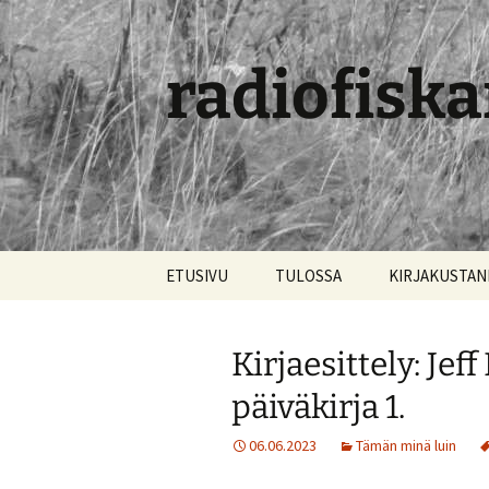
radiofiska
Siirry
ETUSIVU
TULOSSA
KIRJAKUSTA
sisältöön
Kirjaesittely: Jef
päiväkirja 1.
06.06.2023
Tämän minä luin