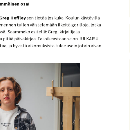
simmäinen osa!
Greg Heffley
sen tietää jos kuka. Koulun käytävillä
 mennen tullen väistelemään ilkeitä gorilloja, jotka
sä. Saammeko esitellä: Greg, kirjailija ja
a pitää päiväkirjaa. Tai oikeastaan se on JULKAISU.
taa, ja hyvistä aikomuksista tulee usein jotain aivan