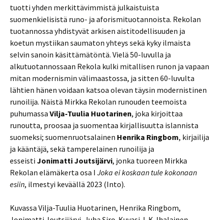
tuotti yhden merkittävimmistä julkaistuista
suomenkielisistä runo- ja aforismituotannoista. Rekolan
tuotannossa yhdistyvät arkisen aistitodellisuuden ja
koetun mystiikan saumaton yhteys sekä kyky ilmaista
selvin sanoin käsittämätöntä. Vielä 50-luvulla ja
alkutuotannossaan Rekola kulki mitallisen runon ja vapaan
mitan modernismin välimaastossa, ja sitten 60-luvulta
lähtien hänen voidaan katsoa olevan täysin modernistinen
runoilija. Näistä Mirkka Rekolan runouden teemoista
puhumassa
Vilja-Tuulia Huotarinen
, joka kirjoittaa
runoutta, proosaa ja suomentaa kirjallisuutta islannista
suomeksi; suomenruotsalainen
Henrika Ringbom
, kirjailija
ja kääntäjä, sekä tamperelainen runoilija ja
esseisti
Jonimatti Joutsijärvi
, jonka tuoreen Mirkka
Rekolan elämäkerta osa I
Joka ei koskaan tule kokonaan
esiin
, ilmestyi keväällä 2023 (Into).
Kuvassa Vilja-Tuulia Huotarinen, Henrika Ringbom,
Jonimatti Joutsijärvi, Juha Siro. Kuvasi J. K. Ihalainen.