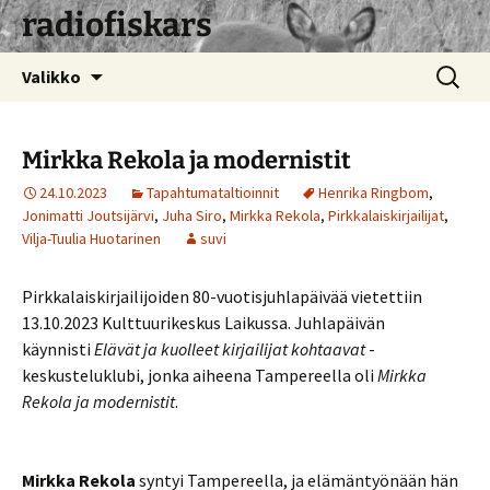
radiofiskars
Siirry
Haku:
Valikko
sisältöön
Mirkka Rekola ja modernistit
24.10.2023
Tapahtumataltioinnit
Henrika Ringbom
,
Jonimatti Joutsijärvi
,
Juha Siro
,
Mirkka Rekola
,
Pirkkalaiskirjailijat
,
Vilja-Tuulia Huotarinen
suvi
Pirkkalaiskirjailijoiden 80-vuotisjuhlapäivää vietettiin
13.10.2023 Kulttuurikeskus Laikussa. Juhlapäivän
käynnisti
Elävät ja kuolleet kirjailijat kohtaavat
-
keskusteluklubi, jonka aiheena Tampereella oli
Mirkka
Rekola ja modernistit
.
Mirkka Rekola
syntyi Tampereella, ja elämäntyönään hän