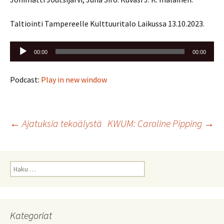
Taltiointi Tampereelle Kulttuuritalo Laikussa 13.10.2023.
Äänitoistin
00:00
00:00
Podcast:
Play in new window
Artikkelien
←
Ajatuksia tekoälystä
KWUM: Caroline Pipping
→
selaus
Haku:
Kategoriat