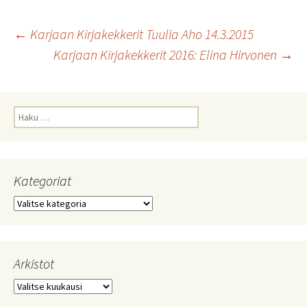
Artikkelien
←
Karjaan Kirjakekkerit Tuulia Aho 14.3.2015
Karjaan Kirjakekkerit 2016: Elina Hirvonen
→
selaus
Haku:
Kategoriat
Kategoriat
Arkistot
Arkistot