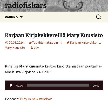
radiofiskars
Siirry
Haku:
Valikko
sisältöön
Karjaan Kirjakekkereillä Mary Kuusisto
20.03.2024
Tapahtumataltioinnit
Karjaan Kirjakekkerit
,
Mary Kuusisto
suvi
Kirjailija
Mary Kuusisto
kertoo kirjoittamistaan puutarha-
aiheisista kirjoista. 24.3.2016
Äänitoistin
00:00
00:00
Podcast:
Play in new window