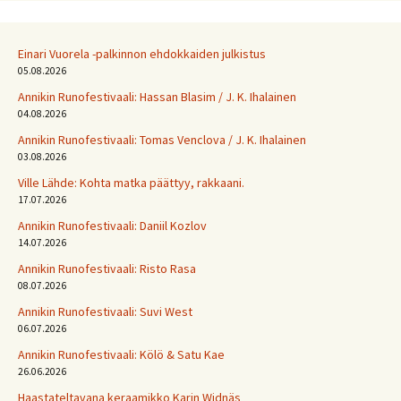
Einari Vuorela -palkinnon ehdokkaiden julkistus
05.08.2026
Annikin Runofestivaali: Has­san Bla­sim / J. K. Ihalainen
04.08.2026
Annikin Runofestivaali: Tomas Venclova / J. K. Ihalainen
03.08.2026
Ville Lähde: Kohta matka päättyy, rakkaani.
17.07.2026
Annikin Runofestivaali: Daniil Kozlov
14.07.2026
Annikin Runofestivaali: Risto Rasa
08.07.2026
Annikin Runofestivaali: Suvi West
06.07.2026
Annikin Runofestivaali: Kölö & Satu Kae
26.06.2026
Haastateltavana keraamikko Karin Widnäs