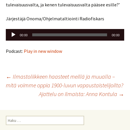
tulevaisuusvalta, ja kenen tulevaisuusvalta pääsee esille?’
Järjestäjä Onoma/Ohjelmataltiointi Radiofiskars
Äänitoistin
00:00
00:00
Podcast:
Play in new window
Artikkelien
←
Ilmastoliikkeen haasteet meillä ja muualla –
mitä voimme oppia 1900-luvun vapaustaistelijoilta?
selaus
Ajattelu on ilmaista: Anna Kontula
→
Haku: