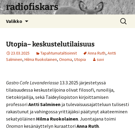
radiofiskars
Siirry
Haku:
Valikko
sisältöön
Utopia– keskustelutilaisuus
23.03.2025
Tapahtumataltioinnit
Anna Ruth
,
Antti
Salminen
,
Hilma Ruokolainen
,
Onoma
,
Utopia
suvi
Gastro Cafe Lavanderiassa
13.3.2025 järjestetyssä
tilaisuudessa keskustelijoina olivat filosofi, runoilija,
tietokirjailija, sekä Taideyliopiston kirjoittamisen
professori
Antti Salminen
ja tulevaisuusajatteluun tulisesti
rakastunut ja vahingossa yrittäjäksi päätynyt akateeminen
sekatyöläinen
Hilma Ruokolainen
. Juontajana toimi
Onoman
kesänäyttelyn kuraattori
Anna Ruth
.