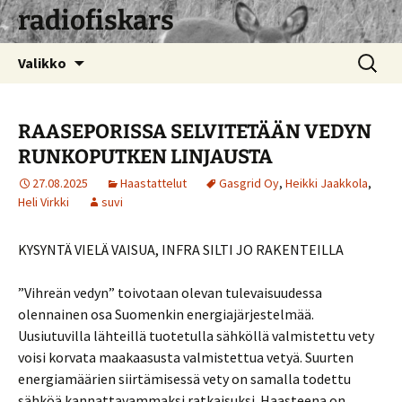
radiofiskars
Siirry
Haku:
Valikko
sisältöön
RAASEPORISSA SELVITETÄÄN VEDYN
RUNKOPUTKEN LINJAUSTA
27.08.2025
Haastattelut
Gasgrid Oy
,
Heikki Jaakkola
,
Heli Virkki
suvi
KYSYNTÄ VIELÄ VAISUA, INFRA SILTI JO RAKENTEILLA
”Vihreän vedyn” toivotaan olevan tulevaisuudessa
olennainen osa Suomenkin energiajärjestelmää.
Uusiutuvilla lähteillä tuotetulla sähköllä valmistettu vety
voisi korvata maakaasusta valmistettua vetyä. Suurten
energiamäärien siirtämisessä vety on samalla todettu
sähköä kannattavammaksi ratkaisuksi. Haasteena on