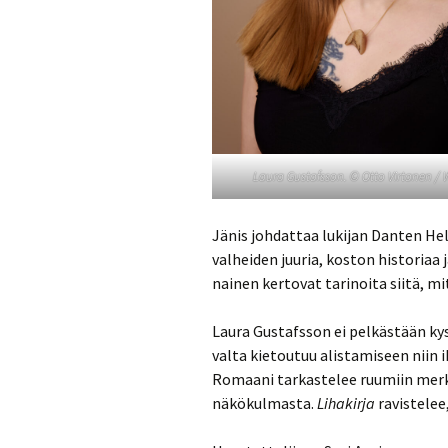
Laura Gustafsson. © Otto Virtanen /
Jänis johdattaa lukijan Danten Helv
valheiden juuria, koston historiaa
nainen kertovat tarinoita siitä, mi
Laura Gustafsson ei pelkästään kys
valta kietoutuu alistamiseen niin 
Romaani tarkastelee ruumiin merki
näkökulmasta.
Lihakirja
ravistelee