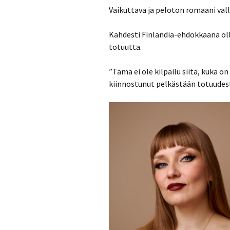
Vaikuttava ja peloton romaani vall
Kahdesti Finlandia-ehdokkaana oll
totuutta.
”Tämä ei ole kilpailu siitä, kuka on
kiinnostunut pelkästään totuudest