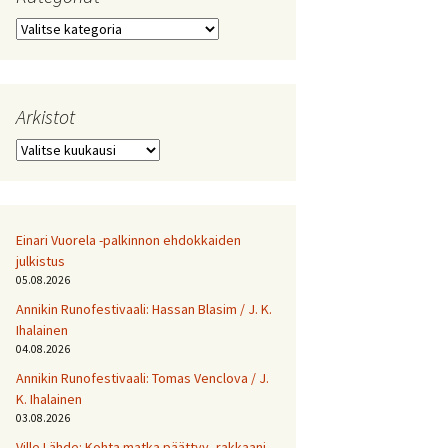
Kategoriat
Arkistot
Arkistot
Einari Vuorela -palkinnon ehdokkaiden
julkistus
05.08.2026
Annikin Runofestivaali: Has­san Bla­sim / J. K.
Ihalainen
04.08.2026
Annikin Runofestivaali: Tomas Venclova / J.
K. Ihalainen
03.08.2026
Ville Lähde: Kohta matka päättyy, rakkaani.