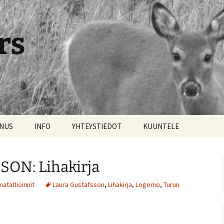
rs
NNUS
INFO
YHTEYSTIEDOT
KUUNTELE
ON: Lihakirja
ataltioinnit
Laura Gustafsson
,
Lihakirja
,
Logomo
,
Turun