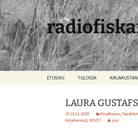
radiofiska
Siirry
ETUSIVU
TULOSSA
KIRJAKUSTA
sisältöön
LAURA GUSTAFSS
18.11.2025
Kirjallisuus
,
Tapahtum
Kirjamessut
,
WSOY
suvi