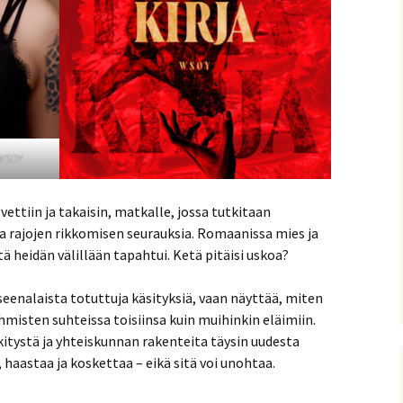
 WSOY
ettiin ja takaisin, matkalle, jossa tutkitaan
 ja rajojen rikkomisen seurauksia. Romaanissa mies ja
tä heidän välillään tapahtui. Ketä pitäisi uskoa?
eenalaista totuttuja käsityksiä, vaan näyttää, miten
ihmisten suhteissa toisiinsa kuin muihinkin eläimiin.
tystä ja yhteiskunnan rakenteita täysin uudesta
, haastaa ja koskettaa – eikä sitä voi unohtaa.