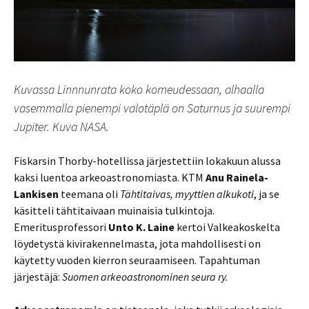
Kuvassa Linnnunrata koko komeudessaan, alhaalla
vasemmalla pienempi valotäplä on Saturnus ja suurempi
Jupiter. Kuva NASA.
Fiskarsin Thorby-hotellissa järjestettiin lokakuun alussa
kaksi luentoa arkeoastronomiasta. KTM
Anu Rainela-
Lankisen
teemana oli
Tähtitaivas, myyttien alkukoti
, ja se
käsitteli tähtitaivaan muinaisia tulkintoja.
Emeritusprofessori
Unto K. Laine
kertoi Valkeakoskelta
löydetystä kivirakennelmasta, jota mahdollisesti on
käytetty vuoden kierron seuraamiseen. Tapahtuman
järjestäjä:
Suomen arkeoastronominen seura ry.