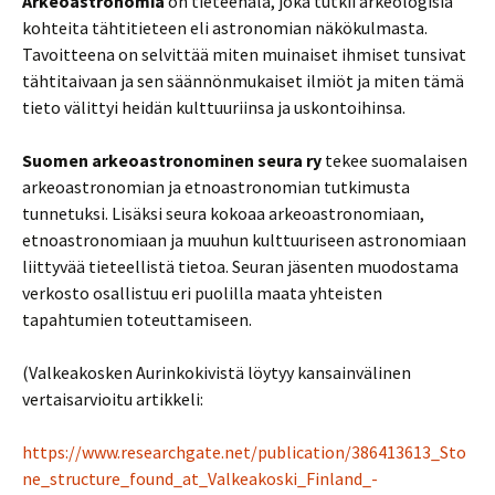
Arkeoastronomia
on tieteenala, joka tutkii arkeologisia
kohteita tähtitieteen eli astronomian näkökulmasta.
Tavoitteena on selvittää miten muinaiset ihmiset tunsivat
tähtitaivaan ja sen säännönmukaiset ilmiöt ja miten tämä
tieto välittyi heidän kulttuuriinsa ja uskontoihinsa.
Suomen arkeoastronominen seura ry
tekee suomalaisen
arkeoastronomian ja etnoastronomian tutkimusta
tunnetuksi. Lisäksi seura kokoaa arkeoastronomiaan,
etnoastronomiaan ja muuhun kulttuuriseen astronomiaan
liittyvää tieteellistä tietoa. Seuran jäsenten muodostama
verkosto osallistuu eri puolilla maata yhteisten
tapahtumien toteuttamiseen.
(Valkeakosken Aurinkokivistä löytyy kansainvälinen
vertaisarvioitu artikkeli:
https://www.researchgate.net/publication/386413613_Sto
ne_structure_found_at_Valkeakoski_Finland_-