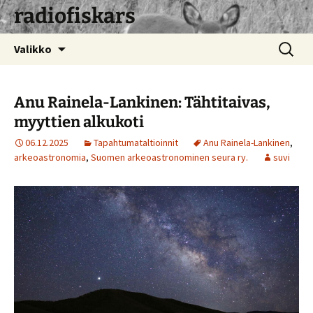
radiofiskars
Siirry
Haku:
Valikko
sisältöön
Anu Rainela-Lankinen: Tähtitaivas,
myyttien alkukoti
06.12.2025
Tapahtumataltioinnit
Anu Rainela-Lankinen
,
arkeoastronomia
,
Suomen arkeoastronominen seura ry.
suvi