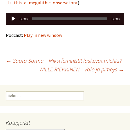
_Is_this_a_megalithic_observatory
)
Äänitoistin
00:00
00:00
Podcast:
Play in new window
Artikkelien
←
Saara Särmä – Miksi feministit laskevat miehiä?
WILLE RIEKKINEN – Valo ja pimeys
→
selaus
Haku:
Kategoriat