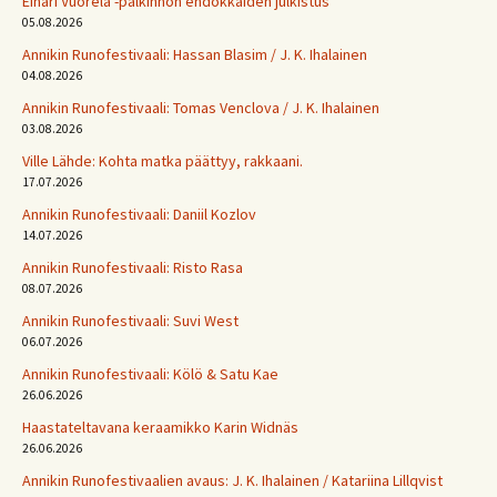
Einari Vuorela -palkinnon ehdokkaiden julkistus
05.08.2026
Annikin Runofestivaali: Has­san Bla­sim / J. K. Ihalainen
04.08.2026
Annikin Runofestivaali: Tomas Venclova / J. K. Ihalainen
03.08.2026
Ville Lähde: Kohta matka päättyy, rakkaani.
17.07.2026
Annikin Runofestivaali: Daniil Kozlov
14.07.2026
Annikin Runofestivaali: Risto Rasa
08.07.2026
Annikin Runofestivaali: Suvi West
06.07.2026
Annikin Runofestivaali: Kölö & Satu Kae
26.06.2026
Haastateltavana keraamikko Karin Widnäs
26.06.2026
Annikin Runofestivaalien avaus: J. K. Ihalainen / Katariina Lillqvist