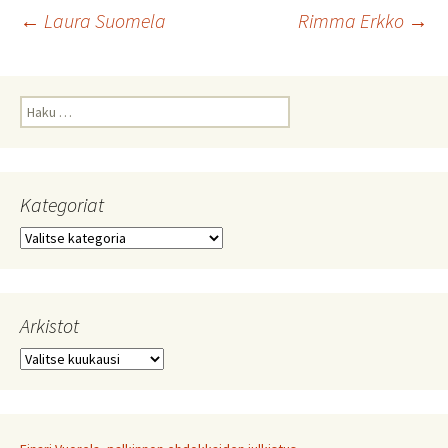
Artikkelien
←
Laura Suomela
Rimma Erkko
→
selaus
Haku:
Kategoriat
Kategoriat
Arkistot
Arkistot