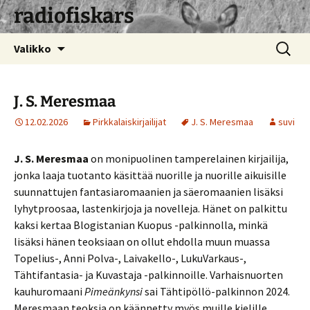
radiofiskars
Siirry
Haku:
Valikko
sisältöön
J. S. Meresmaa
12.02.2026
Pirkkalaiskirjailijat
J. S. Meresmaa
suvi
J. S. Meresmaa
on monipuolinen tamperelainen kirjailija,
jonka laaja tuotanto käsittää nuorille ja nuorille aikuisille
suunnattujen fantasiaromaanien ja säeromaanien lisäksi
lyhytproosaa, lastenkirjoja ja novelleja. Hänet on palkittu
kaksi kertaa Blogistanian Kuopus -palkinnolla, minkä
lisäksi hänen teoksiaan on ollut ehdolla muun muassa
Topelius-, Anni Polva-, Laivakello-, LukuVarkaus-,
Tähtifantasia- ja Kuvastaja -palkinnoille. Varhaisnuorten
kauhuromaani
Pimeänkynsi
sai Tähtipöllö-palkinnon 2024.
Meresmaan teoksia on käännetty myös muille kielille.