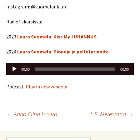
Instagram: @suomelanlaura
Radiofiskarsissa:
2023
Laura Suomela: Kiss My JUHANNUS
2024
Laura Suomela: Pioneja ja peitetarinoita
Äänitoistin
00:00
00:00
Podcast:
Play in new window
Artikkelien
←
Anna Elina Isoaro
J. S. Meresmaa
→
selaus