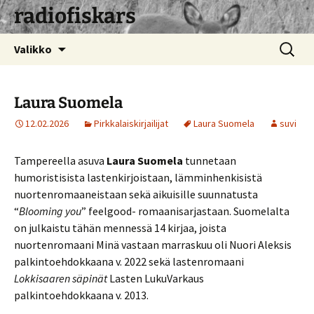
radiofiskars
Siirry
Haku:
Valikko
sisältöön
Laura Suomela
12.02.2026
Pirkkalaiskirjailijat
Laura Suomela
suvi
Tampereella asuva
Laura Suomela
tunnetaan
humoristisista lastenkirjoistaan, lämminhenkisistä
nuortenromaaneistaan sekä aikuisille suunnatusta
“
Blooming you
” feelgood- romaanisarjastaan. Suomelalta
on julkaistu tähän mennessä 14 kirjaa, joista
nuortenromaani Minä vastaan marraskuu oli Nuori Aleksis
palkintoehdokkaana v. 2022 sekä lastenromaani
Lokkisaaren säpinät
Lasten LukuVarkaus
palkintoehdokkaana v. 2013.