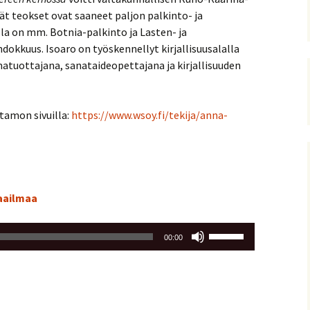
 teokset ovat saaneet paljon palkinto- ja
la on mm. Botnia-palkinto ja Lasten- ja
hdokkuus. Isoaro on työskennellyt kirjallisuusalalla
tuottajana, sanataideopettajana ja kirjallisuuden
tamon sivuilla:
https://www.wsoy.fi/tekija/anna-
aailmaa
Nuolinäppäimillä
00:00
ylös
ja
alas
säädät