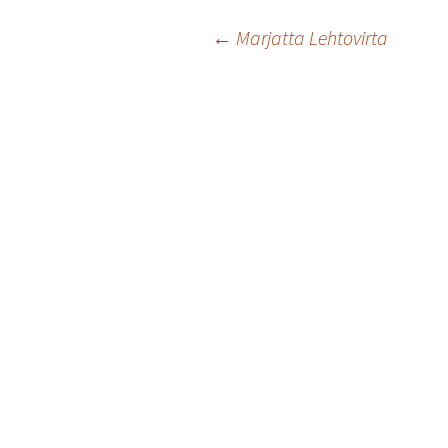
Artikkelien
←
Marjatta Lehtovirta
selaus