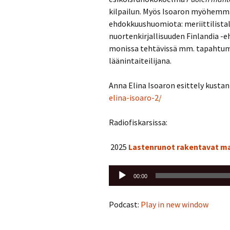
kilpailun. Myös Isoaron myöhemmät
ehdokkuushuomiota: meriittilistal
nuortenkirjallisuuden Finlandia -e
monissa tehtävissä mm. tapahtuma
läänintaiteilijana.
Anna Elina Isoaron esittely kustan
elina-isoaro-2/
Radiofiskarsissa:
2025
Lastenrunot rakentavat m
Äänitoistin
00:00
Podcast:
Play in new window