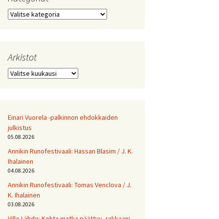
Kategoriat
Arkistot
Arkistot
Einari Vuorela -palkinnon ehdokkaiden
julkistus
05.08.2026
Annikin Runofestivaali: Has­san Bla­sim / J. K.
Ihalainen
04.08.2026
Annikin Runofestivaali: Tomas Venclova / J.
K. Ihalainen
03.08.2026
Ville Lähde: Kohta matka päättyy, rakkaani.