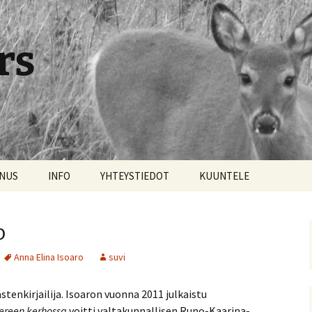
rs
NNUS
INFO
YHTEYSTIEDOT
KUUNTELE
o
Anna Elina Isoaro
suvi
astenkirjailija. Isoaron vuonna 2011 julkaistu
ereen kerhossa
voitti valtakunnallisen Runo-Kaarina-