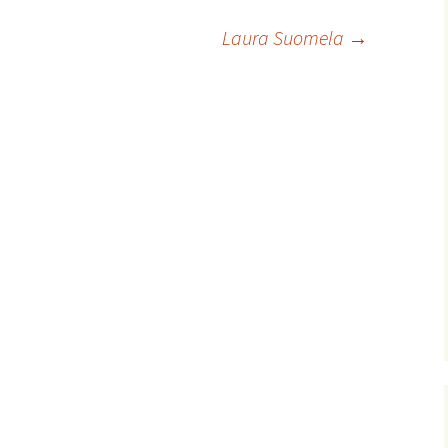
äänenvoimakkuutta
suuremmaksi
Laura Suomela
→
ja
pienemmäksi.