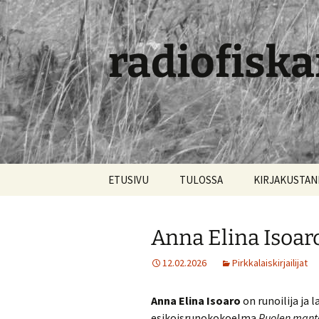
radiofiska
Siirry
ETUSIVU
TULOSSA
KIRJAKUSTA
sisältöön
Anna Elina Isoar
12.02.2026
Pirkkalaiskirjailijat
Anna Elina Isoaro
on runoilija ja l
esikoisrunokokoelma
Puolen mant