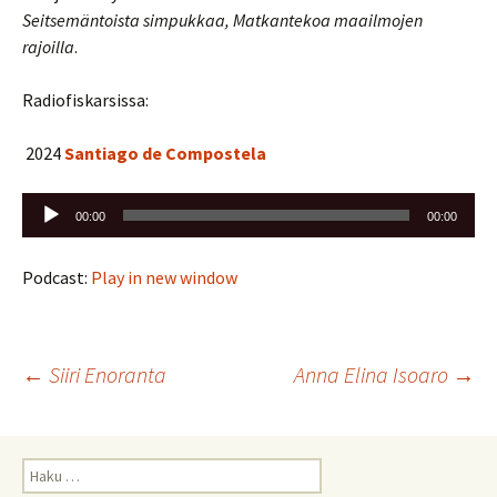
Seitsemäntoista simpukkaa, Matkantekoa maailmojen
rajoilla
.
Radiofiskarsissa:
2024
Santiago de Compostela
Äänitoistin
00:00
00:00
Podcast:
Play in new window
Artikkelien
←
Siiri Enoranta
Anna Elina Isoaro
→
selaus
Haku: