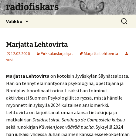
radiofiskars
Siirry
Haku:
Valikko
sisältöön
Marjatta Lehtovirta
12.02.2026
Pirkkalaiskirjailijat
Marjatta Lehtovirta
suvi
Marjatta Lehtovirta
on kotoisin Jyväskylän Säynätsalosta.
Hän on tehnyt elämäntyönsä psykologina, opettajana ja
Nordplus-koordinaattorina. Lisäksi hän toiminut
aktiivisesti Suomen Psykologiliitto ry:ssä, mistä hänelle
myönnettiin syksyllä 2024 kultainen ansiomerkki.
Lehtovirta on kirjoittanut oman alansa tietokirjoja ja
matkakirjan
Druidiset sirut, Santiago de Compostela kutsuu
sekä runokirjan
Kävelen joen väärää puolta
. Syksyllä 2024
hän julkaisi yhdessä Juhani Salmen kanssa esseekokoelman