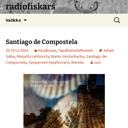
radiofiskars
Siirry
Haku:
Valikko
sisältöön
Santiago de Compostela
19.12.2024
Kirjallisuus
,
Tapahtumataltioinnit
Juhani
Salmi
,
Marjatta Lehtovirta
,
Marko Vesterbacka
,
Santiago de
Compostela
,
Tampereen Kirjafestarit
,
Warelia
suvi