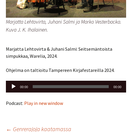
Marjatta Lehtovirta, Juhani Salmi ja Marko Vesterbacka.
Kuva J. K. Ihalainen.
Marjatta Lehtovirta & Juhani Salmi: Seitsemäntoista
simpukkaa, Warelia, 2024.
Ohjelma on taltioitu Tampereen Kirjafestareilla 2024.
Äänitoistin
00:00
00:00
Podcast:
Play in new window
Artikkelien
←
Genrerajoja kaatamassa