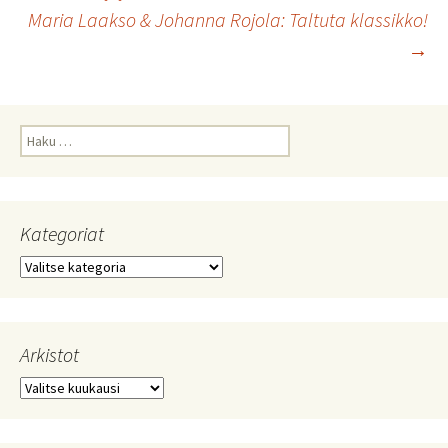
Maria Laakso & Johanna Rojola: Taltuta klassikko!
selaus
→
Haku:
Kategoriat
Kategoriat
Arkistot
Arkistot