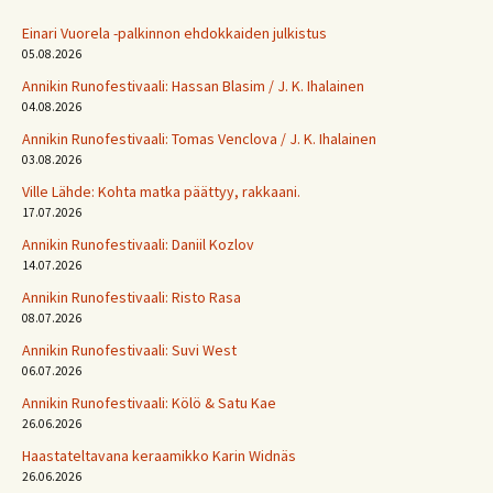
Einari Vuorela -palkinnon ehdokkaiden julkistus
05.08.2026
Annikin Runofestivaali: Has­san Bla­sim / J. K. Ihalainen
04.08.2026
Annikin Runofestivaali: Tomas Venclova / J. K. Ihalainen
03.08.2026
Ville Lähde: Kohta matka päättyy, rakkaani.
17.07.2026
Annikin Runofestivaali: Daniil Kozlov
14.07.2026
Annikin Runofestivaali: Risto Rasa
08.07.2026
Annikin Runofestivaali: Suvi West
06.07.2026
Annikin Runofestivaali: Kölö & Satu Kae
26.06.2026
Haastateltavana keraamikko Karin Widnäs
26.06.2026