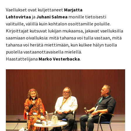
Vaellukset ovat kuljettaneet
Marjatta
Lehtovirtaa
ja
Juhani Salmea
monille tietoisesti
valituille, välillä kuin kohtalon osoittamille poluille.
Kirjoittajat kutsuvat lukijan mukaansa, jakavat vaelluksilla
saamiaan oivalluksia: mitä tahansa voi tulla vastaan, mitä
tahansa voi herätä miettimään, kun kulkee hälyn tuolla
puolella vastaanottavaisella mielellä.
Haastattelijana
Marko Vesterbacka
.