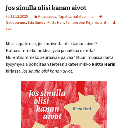
Jos sinulla olisi kanan aivot
22.12.2025
Kirjallisuus
,
Tapahtumataltioinnit
Gaudeamus
,
Iida Simes
,
Riitta Hari
,
Tampereen Kirjafestarit
suvi
Mitä tapahtuisi, jos ihmisellä olisi kanan aivot?
Haluaisimmeko nokkia jyviä ja nukkua orrella?
Murehtisimmeko seuraavaa päivää? Muun muassa näitä
kysymyksiä pohditaan tieteen akateemikko
Riitta Harin
kirjassa
Jos sinulla olisi kanan aivot.