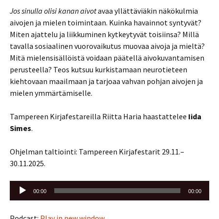
Jos sinulla olisi kanan aivot
avaa yllättäviäkin näkökulmia
aivojen ja mielen toimintaan. Kuinka havainnot syntyvät?
Miten ajattelu ja liikkuminen kytkeytyvät toisiinsa? Millä
tavalla sosiaalinen vuorovaikutus muovaa aivoja ja mieltä?
Mitä mielensisällöistä voidaan päätellä aivokuvantamisen
perusteella? Teos kutsuu kurkistamaan neurotieteen
kiehtovaan maailmaan ja tarjoaa vahvan pohjan aivojen ja
mielen ymmärtämiselle.
Tampereen Kirjafestareilla Riitta Haria haastattelee
Iida
Simes
.
Ohjelman taltiointi: Tampereen Kirjafestarit 29.11.–
30.11.2025.
Äänitoistin
00:00
00:00
Podcast:
Play in new window