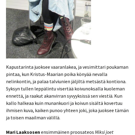
Kapustarinta juoksee vaaranlakea, ja vesimittari poukaman
pintaa, kun Kristus-Maarian poika könyää nevalla
nelinkontin, ja palaa talviunien jäljiltä metsästä kontiona.
Syksyn tullen leppälintu visertää koivunoksalla kuoleman
ennettä, ja raakut akanvirran syvyyksissä sen viestiä. Kun
kallo halkeaa kuin munankuori ja koivun sisältä kovertuu
ihmisen kuva, kaiken punoo yhteen joki, joka juoksee tämän
ja toisen maailman välillä.
Mari Laaksosen
ensimmäinen proosateos
Miksi joet