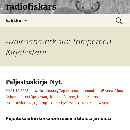
radiofiskars
Siirry
Haku:
Valikko
sisältöön
Avainsana-arkisto: Tampereen
Kirjafestarit
Paljastuskirja. Nyt.
31.12.2025
Kirjallisuus
,
Tapahtumataltioinnit
Anna-Stina
Nykänen
,
Irina Björkman
,
Johanna Venho
,
Kaisa Kuurne
,
Paljastuskirja.Nyt.
,
Tampereen Kirjafestarit
,
WSOY
suvi
Kirjoituksia keski-ikäisen ruumiin tiloista ja iloista