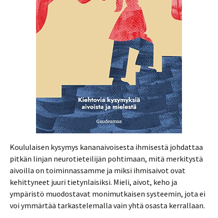
Koululaisen kysymys kananaivoisesta ihmisestä johdattaa
pitkän linjan neurotieteilijän pohtimaan, mitä merkitystä
aivoilla on toiminnassamme ja miksi ihmisaivot ovat
kehittyneet juuri tietynlaisiksi. Mieli, aivot, keho ja
ympäristö muodostavat monimutkaisen systeemin, jota ei
voi ymmärtää tarkastelemalla vain yhtä osasta kerrallaan.