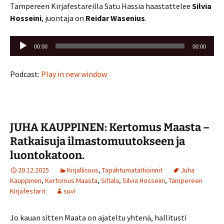
Tampereen Kirjafestareilla Satu Hassia haastattelee
Silvia
Hosseini
, juontaja on
Reidar Wasenius
.
Äänitoistin
00:00
00:00
Podcast:
Play in new window
JUHA KAUPPINEN: Kertomus Maasta –
Ratkaisuja ilmastomuutokseen ja
luontokatoon.
20.12.2025
Kirjallisuus
,
Tapahtumataltioinnit
Juha
Kauppinen
,
Kertomus Maasta
,
Siltala
,
Silvia Hosseini
,
Tampereen
Kirjafestarit
suvi
Jo kauan sitten Maata on ajateltu yhtenä, hallitusti