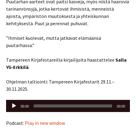
Puutarhan aarteet ovat paitsi kasveja, myös niistä haarovia
tarinanrönsyjä, jotka kertovat ihmisistä, menneistä
ajoista, ympäristön muutoksesta ja yhteiskunnan
kehityksestä. Puut ja perennat puhuvat.
”Ihmiset kuolevat, mutta jatkavat elämäänsä
puutarhassa.”
Tampereen Kirjafestareilla kirjailijoita haastattelee
Salla
Yli-Erkkilä
.
Ohjelman taltiointi: Tampereen Kirjafestarit 29.11.–
30.11.2025.
Äänitoistin
00:00
00:00
Podcast:
Play in new window