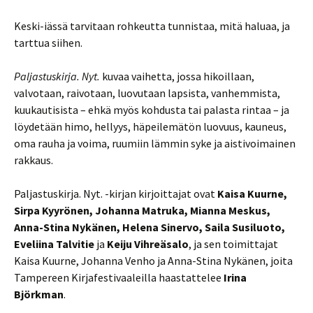
Keski-iässä tarvitaan rohkeutta tunnistaa, mitä haluaa, ja
tarttua siihen.
Paljastuskirja. Nyt.
kuvaa vaihetta, jossa hikoillaan,
valvotaan, raivotaan, luovutaan lapsista, vanhemmista,
kuukautisista – ehkä myös kohdusta tai palasta rintaa – ja
löydetään himo, hellyys, häpeilemätön luovuus, kauneus,
oma rauha ja voima, ruumiin lämmin syke ja aistivoimainen
rakkaus.
Paljastuskirja. Nyt. -kirjan kirjoittajat ovat
Kaisa Kuurne,
Sirpa Kyyrönen, Johanna Matruka, Mianna Meskus,
Anna-Stina Nykänen, Helena Sinervo, Saila Susiluoto,
Eveliina Talvitie
ja
Keiju Vihreäsalo
, ja sen toimittajat
Kaisa Kuurne, Johanna Venho ja Anna-Stina Nykänen, joita
Tampereen Kirjafestivaaleilla haastattelee
Irina
Björkman
.