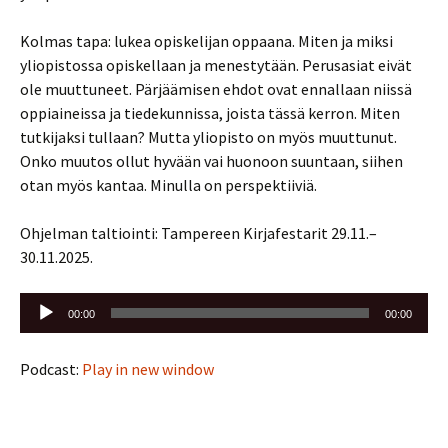
Kolmas tapa: lukea opiskelijan oppaana. Miten ja miksi
yliopistossa opiskellaan ja menestytään. Perusasiat eivät
ole muuttuneet. Pärjäämisen ehdot ovat ennallaan niissä
oppiaineissa ja tiedekunnissa, joista tässä kerron. Miten
tutkijaksi tullaan? Mutta yliopisto on myös muuttunut.
Onko muutos ollut hyvään vai huonoon suuntaan, siihen
otan myös kantaa. Minulla on perspektiiviä.
Ohjelman taltiointi: Tampereen Kirjafestarit 29.11.–
30.11.2025.
Äänitoistin
00:00
00:00
Podcast:
Play in new window