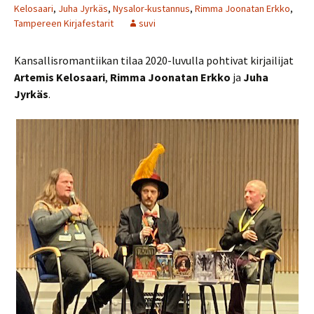
Kelosaari
,
Juha Jyrkäs
,
Nysalor-kustannus
,
Rimma Joonatan Erkko
,
Tampereen Kirjafestarit
suvi
Kansallisromantiikan tilaa 2020-luvulla pohtivat kirjailijat
Artemis Kelosaari
,
Rimma Joonatan Erkko
ja
Juha
Jyrkäs
.