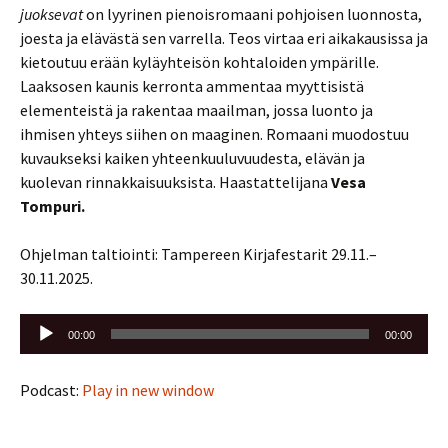
juoksevat
on lyyrinen pienoisromaani pohjoisen luonnosta,
joesta ja elävästä sen varrella. Teos virtaa eri aikakausissa ja
kietoutuu erään kyläyhteisön kohtaloiden ympärille.
Laaksosen kaunis kerronta ammentaa myyttisistä
elementeistä ja rakentaa maailman, jossa luonto ja
ihmisen yhteys siihen on maaginen. Romaani muodostuu
kuvaukseksi kaiken yhteenkuuluvuudesta, elävän ja
kuolevan rinnakkaisuuksista. Haastattelijana
Vesa
Tompuri.
Ohjelman taltiointi: Tampereen Kirjafestarit 29.11.–
30.11.2025.
Äänitoistin
00:00
00:00
Podcast:
Play in new window