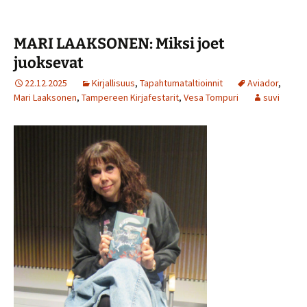
MARI LAAKSONEN: Miksi joet
juoksevat
22.12.2025
Kirjallisuus
,
Tapahtumataltioinnit
Aviador
,
Mari Laaksonen
,
Tampereen Kirjafestarit
,
Vesa Tompuri
suvi