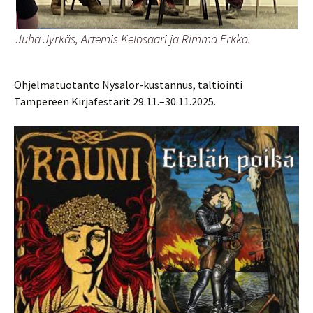
Juha Jyrkäs, Artemis Kelosaari ja Rimma Erkko.
Ohjelmatuotanto Nysalor-kustannus, taltiointi
Tampereen Kirjafestarit 29.11.–30.11.2025.