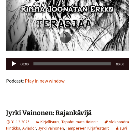
Äänitoistin
00:00
00:00
Podcast:
Play in new window
Jyrki Vainonen: Rajankävijä
31.12.2025
Kirjallisuus
,
Tapahtumataltioinnit
Aleksandra
Hintikka
,
Aviador
,
Jyrki Vainonen
,
Tampereen Kirjafestarit
suvi