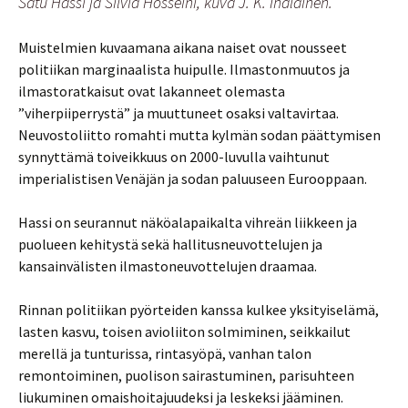
Satu Hassi ja Silvia Hosseini, kuva J. K. Ihalainen.
Muistelmien kuvaamana aikana naiset ovat nousseet
politiikan marginaalista huipulle. Ilmastonmuutos ja
ilmastoratkaisut ovat lakanneet olemasta
”viherpiiperrystä” ja muuttuneet osaksi valtavirtaa.
Neuvostoliitto romahti mutta kylmän sodan päättymisen
synnyttämä toiveikkuus on 2000-luvulla vaihtunut
imperialistisen Venäjän ja sodan paluuseen Eurooppaan.
Hassi on seurannut näköalapaikalta vihreän liikkeen ja
puolueen kehitystä sekä hallitusneuvottelujen ja
kansainvälisten ilmastoneuvottelujen draamaa.
Rinnan politiikan pyörteiden kanssa kulkee yksityiselämä,
lasten kasvu, toisen avioliiton solmiminen, seikkailut
merellä ja tunturissa, rintasyöpä, vanhan talon
remontoiminen, puolison sairastuminen, parisuhteen
liukuminen omaishoitajuudeksi ja leskeksi jääminen.