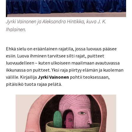
Jyrki Vainonen ja Aleksandra Hintikka, kuva J. K.
Ihalainen.
Ehkä sielu on eräänlainen rajatila, jossa luovuus pääsee
esiin. Luova ihminen tarvitsee silti rajat, puitteet
luovuudelleen – kuten ulkoiseen maailmaan avautuvassa
ikkunassa on puitteet. Yksi raja piirtyy elämän ja kuoleman
välille. Kirjailija
Jyrki Vainonen
pohtii teoksessaan,
pitäisikö tuota rajaa pelätä.