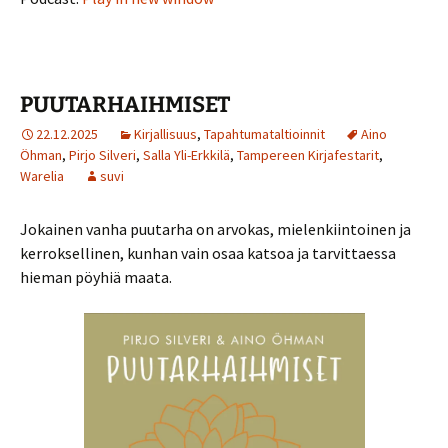
PUUTARHAIHMISET
22.12.2025
Kirjallisuus
,
Tapahtumataltioinnit
Aino
Öhman
,
Pirjo Silveri
,
Salla Yli-Erkkilä
,
Tampereen Kirjafestarit
,
Warelia
suvi
Jokainen vanha puutarha on arvokas, mielenkiintoinen ja
kerroksellinen, kunhan vain osaa katsoa ja tarvittaessa
hieman pöyhiä maata.