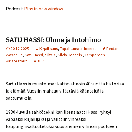
Podcast:
Play in new window
SATU HASSI: Uhma ja Intohimo
20.12.2025
Kirjallisuus
,
Tapahtumataltioinnit
Reidar
Wasenius
,
Satu Hassi
,
Siltala
,
Silvia Hosseini
,
Tampereen
Kirjafestarit
suvi
Satu Hassin
muistelmat kattavat noin 40 vuotta historiaa
ja elämää. Vuosiin mahtuu yllättäviä käänteitä ja
sattumuksia.
1980-luvulla sähkötekniikan lisensiaatti Hassi ryhtyi
vapaaksi kirjailijaksi ja valittiin vihreäksi
kaupunginvaltuutetuksi vuosia ennen vihreän puolueen