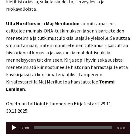
kielihistoriasta, sukulaisuudesta, terveydestä ja
ruokavalioista.
Ulla Nordforsin
ja
Maj Meriluodon
toimittama teos
esittelee muinais-DNA-tutkimuksen ja sen sisartieteiden
menetelmiä ja tutkimustuloksia laajalle yleisölle. Se auttaa
ymmärtämään, miten monitieteinen tutkimus rikastuttaa
historiantutkimusta ja avaa uusia mahdollisuuksia
menneisyyden tutkimiseen. Kirja sopii hyvin sekä uusista
menetelmistä kiinnostuneelle historian harrastajalle että
käsikirjaksi tai kurssimateriaaliksi. Tampereen
Kirjafestareilla Maj Meriluotoa haastattelee
Tommi
Leminen
.
Ohjelman taltiointi: Tampereen Kirjafestarit 29.11.–
30.11.2025.
Äänitoistin
00:00
00:00