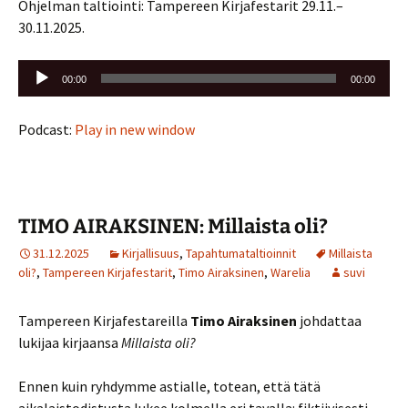
Ohjelman taltiointi: Tampereen Kirjafestarit 29.11.–
30.11.2025.
Äänitoistin
00:00
00:00
Podcast:
Play in new window
TIMO AIRAKSINEN: Millaista oli?
31.12.2025
Kirjallisuus
,
Tapahtumataltioinnit
Millaista
oli?
,
Tampereen Kirjafestarit
,
Timo Airaksinen
,
Warelia
suvi
Tampereen Kirjafestareilla
Timo Airaksinen
johdattaa
lukijaa kirjaansa
Millaista oli?
Ennen kuin ryhdymme astialle, totean, että tätä
aikalaistodistusta lukee kolmella eri tavalla: fiktiivisesti,