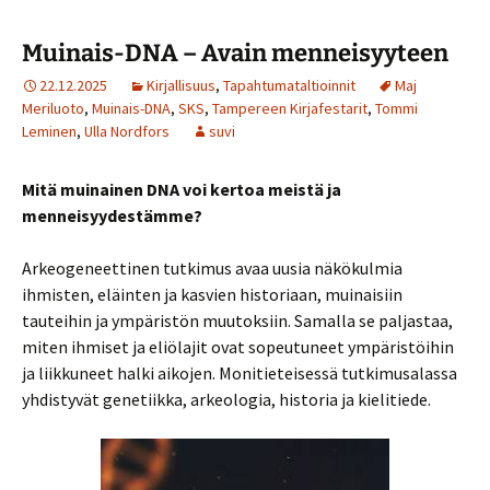
Muinais-DNA – Avain menneisyyteen
22.12.2025
Kirjallisuus
,
Tapahtumataltioinnit
Maj
Meriluoto
,
Muinais-DNA
,
SKS
,
Tampereen Kirjafestarit
,
Tommi
Leminen
,
Ulla Nordfors
suvi
Mitä muinainen DNA voi kertoa meistä ja
menneisyydestämme?
Arkeogeneettinen tutkimus avaa uusia näkökulmia
ihmisten, eläinten ja kasvien historiaan, muinaisiin
tauteihin ja ympäristön muutoksiin. Samalla se paljastaa,
miten ihmiset ja eliölajit ovat sopeutuneet ympäristöihin
ja liikkuneet halki aikojen. Monitieteisessä tutkimusalassa
yhdistyvät genetiikka, arkeologia, historia ja kielitiede.