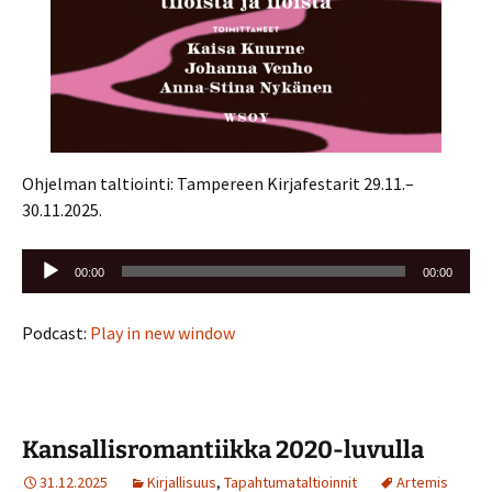
Ohjelman taltiointi: Tampereen Kirjafestarit 29.11.–
30.11.2025.
Äänitoistin
00:00
00:00
Podcast:
Play in new window
Kansallisromantiikka 2020-luvulla
31.12.2025
Kirjallisuus
,
Tapahtumataltioinnit
Artemis