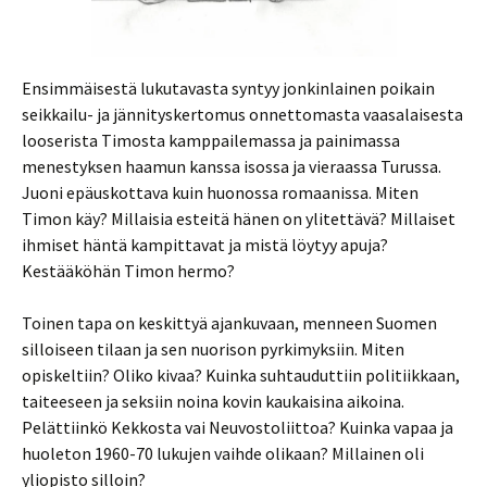
Ensimmäisestä lukutavasta syntyy jonkinlainen poikain
seikkailu- ja jännityskertomus onnettomasta vaasalaisesta
looserista Timosta kamppailemassa ja painimassa
menestyksen haamun kanssa isossa ja vieraassa Turussa.
Juoni epäuskottava kuin huonossa romaanissa. Miten
Timon käy? Millaisia esteitä hänen on ylitettävä? Millaiset
ihmiset häntä kampittavat ja mistä löytyy apuja?
Kestääköhän Timon hermo?
Toinen tapa on keskittyä ajankuvaan, menneen Suomen
silloiseen tilaan ja sen nuorison pyrkimyksiin. Miten
opiskeltiin? Oliko kivaa? Kuinka suhtauduttiin politiikkaan,
taiteeseen ja seksiin noina kovin kaukaisina aikoina.
Pelättiinkö Kekkosta vai Neuvostoliittoa? Kuinka vapaa ja
huoleton 1960-70 lukujen vaihde olikaan? Millainen oli
yliopisto silloin?