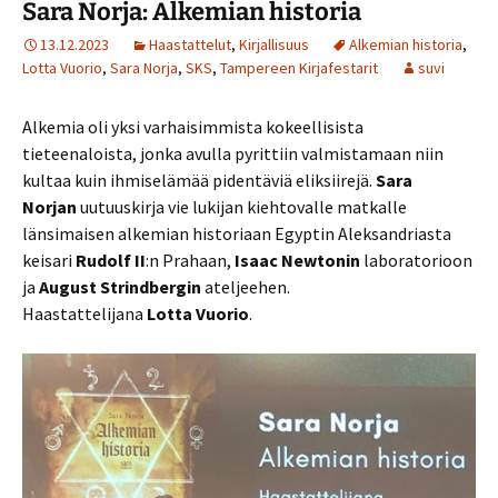
Sara Norja: Alkemian historia
13.12.2023
Haastattelut
,
Kirjallisuus
Alkemian historia
,
Lotta Vuorio
,
Sara Norja
,
SKS
,
Tampereen Kirjafestarit
suvi
Alkemia oli yksi varhaisimmista kokeellisista
tieteenaloista, jonka avulla pyrittiin valmistamaan niin
kultaa kuin ihmiselämää pidentäviä eliksiirejä.
Sara
Norjan
uutuuskirja vie lukijan kiehtovalle matkalle
länsimaisen alkemian historiaan Egyptin Aleksandriasta
keisari
Rudolf II
:n Prahaan,
Isaac Newtonin
laboratorioon
ja
August Strindbergin
ateljeehen.
Haastattelijana
Lotta Vuorio
.