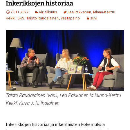
Inkerikkojen historiaa
23.11.2022
Kirjallisuus
Lea Pakkanen
,
Minna-Kerttu
Kekki
,
SKS
,
Taisto Raudalainen
,
Vastapaino
suvi
Taisto Raudalainen (vas.), Lea Pakkanen ja Minna-Kerttu
Kekki. Kuva J. K. Ihalainen
Inkerikkojen historiaa ja inkeriläisten kokemuksia