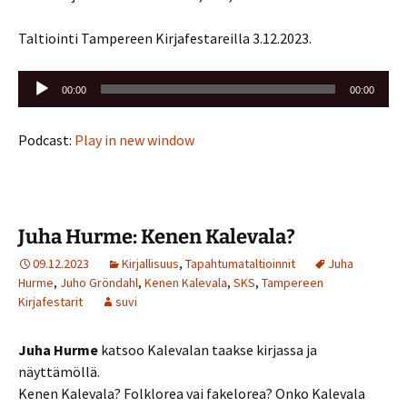
Taltiointi Tampereen Kirjafestareilla 3.12.2023.
Äänitoistin
00:00
00:00
Podcast:
Play in new window
Juha Hurme: Kenen Kalevala?
09.12.2023
Kirjallisuus
,
Tapahtumataltioinnit
Juha
Hurme
,
Juho Gröndahl
,
Kenen Kalevala
,
SKS
,
Tampereen
Kirjafestarit
suvi
Juha Hurme
katsoo Kalevalan taakse kirjassa ja
näyttämöllä.
Kenen Kalevala? Folklorea vai fakelorea? Onko Kalevala