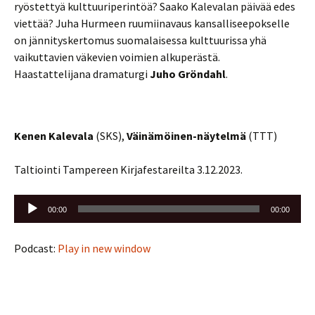
ryöstettyä kulttuuriperintöä? Saako Kalevalan päivää edes
viettää? Juha Hurmeen ruumiinavaus kansalliseepokselle
on jännityskertomus suomalaisessa kulttuurissa yhä
vaikuttavien väkevien voimien alkuperästä.
Haastattelijana dramaturgi
Juho Gröndahl
.
Kenen Kalevala
(SKS),
Väinämöinen-näytelmä
(TTT)
Taltiointi Tampereen Kirjafestareilta 3.12.2023.
Äänitoistin
00:00
00:00
Podcast:
Play in new window