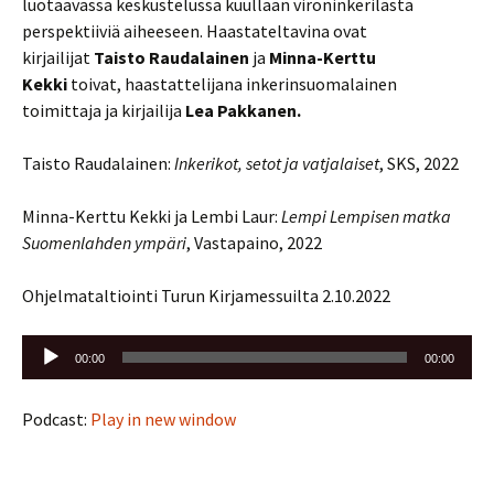
luotaavassa keskustelussa kuullaan vironinkerilästä
perspektiiviä aiheeseen. Haastateltavina ovat
kirjailijat
Taisto Raudalainen
ja
Minna-Kerttu
Kekki
toivat, haastattelijana inkerinsuomalainen
toimittaja ja kirjailija
Lea Pakkanen.
Taisto Raudalainen:
Inkerikot, setot ja vatjalaiset
, SKS, 2022
Minna-Kerttu Kekki ja Lembi Laur:
Lempi Lempisen matka
Suomenlahden ympäri
, Vastapaino, 2022
Ohjelmataltiointi Turun Kirjamessuilta 2.10.2022
Äänitoistin
00:00
00:00
Podcast:
Play in new window