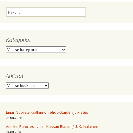
Haku:
Kategoriat
Kategoriat
Arkistot
Arkistot
Einari Vuorela -palkinnon ehdokkaiden julkistus
05.08.2026
Annikin Runofestivaali: Has­san Bla­sim / J. K. Ihalainen
04.08.2026