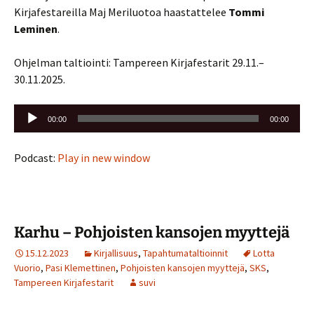
Kirjafestareilla Maj Meriluotoa haastattelee
Tommi
Leminen
.
Ohjelman taltiointi: Tampereen Kirjafestarit 29.11.–
30.11.2025.
Äänitoistin
00:00
00:00
Podcast:
Play in new window
Karhu – Pohjoisten kansojen myyttejä
15.12.2023
Kirjallisuus
,
Tapahtumataltioinnit
Lotta
Vuorio
,
Pasi Klemettinen
,
Pohjoisten kansojen myyttejä
,
SKS
,
Tampereen Kirjafestarit
suvi