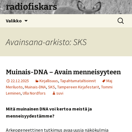
radiofiskars
Siirry
Haku:
Valikko
sisältöön
Avainsana-arkisto: SKS
Muinais-DNA – Avain menneisyyteen
22.12.2025
Kirjallisuus
,
Tapahtumataltioinnit
Maj
Meriluoto
,
Muinais-DNA
,
SKS
,
Tampereen Kirjafestarit
,
Tommi
Leminen
,
Ulla Nordfors
suvi
Mitä muinainen DNA voi kertoa meistä ja
menneisyydestämme?
Arkeogeneettinen tutkimus avaa uusia näkökulmia