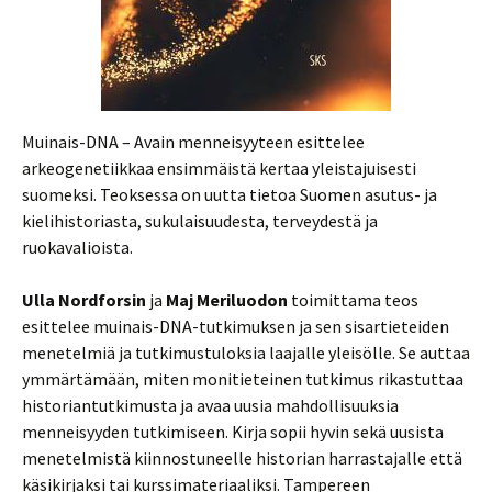
Muinais-DNA – Avain menneisyyteen esittelee
arkeogenetiikkaa ensimmäistä kertaa yleistajuisesti
suomeksi. Teoksessa on uutta tietoa Suomen asutus- ja
kielihistoriasta, sukulaisuudesta, terveydestä ja
ruokavalioista.
Ulla Nordforsin
ja
Maj Meriluodon
toimittama teos
esittelee muinais-DNA-tutkimuksen ja sen sisartieteiden
menetelmiä ja tutkimustuloksia laajalle yleisölle. Se auttaa
ymmärtämään, miten monitieteinen tutkimus rikastuttaa
historiantutkimusta ja avaa uusia mahdollisuuksia
menneisyyden tutkimiseen. Kirja sopii hyvin sekä uusista
menetelmistä kiinnostuneelle historian harrastajalle että
käsikirjaksi tai kurssimateriaaliksi. Tampereen