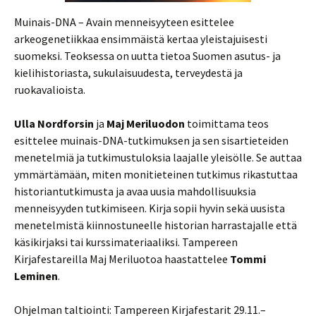
Muinais-DNA – Avain menneisyyteen esittelee
arkeogenetiikkaa ensimmäistä kertaa yleistajuisesti
suomeksi. Teoksessa on uutta tietoa Suomen asutus- ja
kielihistoriasta, sukulaisuudesta, terveydestä ja
ruokavalioista.
Ulla Nordforsin
ja
Maj Meriluodon
toimittama teos
esittelee muinais-DNA-tutkimuksen ja sen sisartieteiden
menetelmiä ja tutkimustuloksia laajalle yleisölle. Se auttaa
ymmärtämään, miten monitieteinen tutkimus rikastuttaa
historiantutkimusta ja avaa uusia mahdollisuuksia
menneisyyden tutkimiseen. Kirja sopii hyvin sekä uusista
menetelmistä kiinnostuneelle historian harrastajalle että
käsikirjaksi tai kurssimateriaaliksi. Tampereen
Kirjafestareilla Maj Meriluotoa haastattelee
Tommi
Leminen
.
Ohjelman taltiointi: Tampereen Kirjafestarit 29.11.–