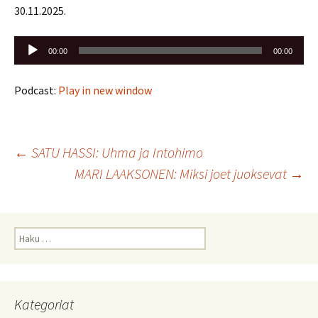
30.11.2025.
Äänitoistin
00:00
00:00
Podcast:
Play in new window
Artikkelien
←
SATU HASSI: Uhma ja Intohimo
MARI LAAKSONEN: Miksi joet juoksevat
→
selaus
Haku:
Kategoriat