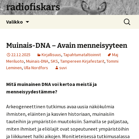
radiofiskars
Siirry
Haku:
Valikko
sisältöön
Muinais-DNA – Avain menneisyyteen
22.12.2025
Kirjallisuus
,
Tapahtumataltioinnit
Maj
Meriluoto
,
Muinais-DNA
,
SKS
,
Tampereen Kirjafestarit
,
Tommi
Leminen
,
Ulla Nordfors
suvi
Mitä muinainen DNA voi kertoa meistä ja
menneisyydestämme?
Arkeogeneettinen tutkimus avaa uusia näkökulmia
ihmisten, eläinten ja kasvien historiaan, muinaisiin
tauteihin ja ympäristön muutoksiin. Samalla se paljastaa,
miten ihmiset ja eliölajit ovat sopeutuneet ympäristöihin
ja liikkuneet halki aikojen. Monitieteisessä tutkimusalassa