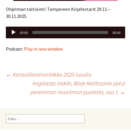
Ohjelman taltiointi: Tampereen Kirjafestarit 29.11.–
30.11.2025.
Äänitoistin
00:00
00:00
Podcast:
Play in new window
Artikkelien
←
Kansallisromantiikka 2020-luvulla
Angolasta Irakiin, Börje Mattssonin polut
selaus
paremman maailman puolesta, osa 1
→
Haku: