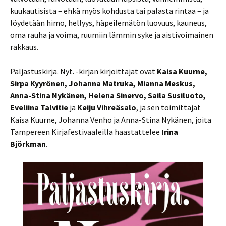
kuukautisista – ehkä myös kohdusta tai palasta rintaa – ja
löydetään himo, hellyys, häpeilemätön luovuus, kauneus,
oma rauha ja voima, ruumiin lämmin syke ja aistivoimainen
rakkaus.
Paljastuskirja. Nyt. -kirjan kirjoittajat ovat
Kaisa Kuurne,
Sirpa Kyyrönen, Johanna Matruka, Mianna Meskus,
Anna-Stina Nykänen, Helena Sinervo, Saila Susiluoto,
Eveliina Talvitie
ja
Keiju Vihreäsalo
, ja sen toimittajat
Kaisa Kuurne, Johanna Venho ja Anna-Stina Nykänen, joita
Tampereen Kirjafestivaaleilla haastattelee
Irina
Björkman
.