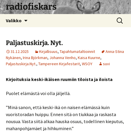
radiofiskars
Siirry
Haku:
Valikko
sisältöön
Paljastuskirja. Nyt.
31.12.2025
Kirjallisuus
,
Tapahtumataltioinnit
Anna-Stina
Nykänen
,
Irina Björkman
,
Johanna Venho
,
Kaisa Kuurne
,
Paljastuskirja.Nyt.
,
Tampereen Kirjafestarit
,
WSOY
suvi
Kirjoituksia keski-ikäisen ruumiin tiloista ja iloista
Puolet elämästä voi olla jäljellä.
”Minä sanon, että keski-ikä on naisen elämässä kuin
vuoristoradan huippu. Ennen sitä on tiukkaa ja raskasta
nousua. Vasta siitä alkaa hauska osuus, todellinen kieputus,
mahanpohjamäet ja hihkuminen.”