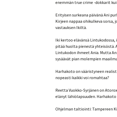
enemmän true crime -dokkarit kui
Erityisen surkeana päivänä Ani purk
Kirjeen nappaa ohikulkeva sorsa,
vastauksen Ikiltä.
Iki kertoo elävänsä Lintukodossa, i
pitää huolta pienestä yhteisöstä. 
Lintukodon ihmeet Ania. Mutta Ani 
sysäävät pian molempien maailm
Harhakoto on vääristyneen realisti
nopeasti kaikki voi romahtaa?
Reetta Vuokko-Syrjänen on Atorox-p
elänyt lähiölapsuuden. Harhakoto
Ohjelman taltiointi: Tampereen Kir