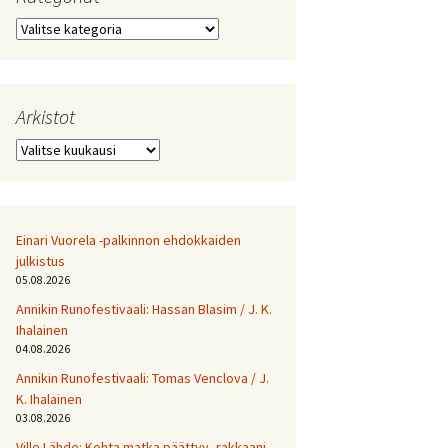
Kategoriat
Arkistot
Arkistot
Einari Vuorela -palkinnon ehdokkaiden
julkistus
05.08.2026
Annikin Runofestivaali: Has­san Bla­sim / J. K.
Ihalainen
04.08.2026
Annikin Runofestivaali: Tomas Venclova / J.
K. Ihalainen
03.08.2026
Ville Lähde: Kohta matka päättyy, rakkaani.