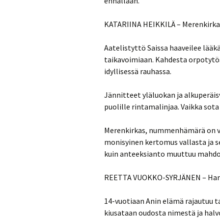
ennallaan.
KATARIINA HEIKKILÄ – Merenkir
Aatelistyttö Saissa haaveilee lääkä
taikavoimiaan. Kahdesta orpotytös
idyllisessä rauhassa.
Jännitteet yläluokan ja alkuperäis
puolille rintamalinjaa. Vaikka sot
Merenkirkas, nummenhämärä on vah
monisyinen kertomus vallasta ja s
kuin anteeksianto muuttuu mahd
REETTA VUOKKO-SYRJÄNEN – Har
14-vuotiaan Anin elämä rajautuu 
kiusataan oudosta nimestä ja halvo