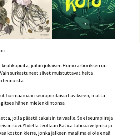
ni
 keuhkopuita, joihin jokaisen Homo arboriksen on
. Vain surkastuneet siivet muistuttavat heitä
ä lennoista.
ut hurmaamaan seurapiiriläisiä huvikseen, mutta
ngitsee hänen mielenkiintonsa.
tta, jolla päästä takaisin taivaalle. Se ei seurapiirejä
isiin sovi. Yhdellä teollaan Katica tuhoaa veljensä ja
aa koston kierre, jonka jälkeen maailma ei ole enää