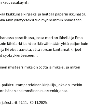
n kaupassakäynti.
aa kiukkunsa kirjeeksi ja heittää paperin ikkunasta.
 joka Anin yllätykseksi tuo myöhemmin nokassaan
hanassa paratiisissa, jossa meri on lähellä ja Emo
Anin lähiöarki kiehtoo Ikiä vähintään yhtä paljon kuin
ja Iki eivät aavista, että sorsan kantamat kirjeet
at syöksykierteeseen…
nen mysteeri: mikä on totta ja mikä ei, ja miten
alkittu tamperelainen kirjailija, joka on itsekin
 on hänen ensimmäinen nuortenkirjansa.
jafestarit 29.11.–30.11.2025.