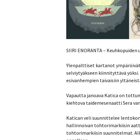
SIIRI ENORANTA – Keuhkopuiden u
Ylenpalttiset kartanot ympäröivät
selviytyäkseen kiinnityttävä yöksi
esivanhempien taivaisiin yltäneist
Vapautta janoava Katica on tottun
kiehtova taidemesenaatti Sera va
Katican veli suunnittelee lentokone
hallinnoivan tohtorimarkiisin aatte
tohtorimarkiisin suunnitelmat. Alk