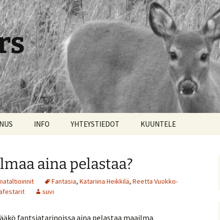
rs
NNUS
INFO
YHTEYSTIEDOT
KUUNTELE
lmaa aina pelastaa?
ataltioinnit
Fantasia
,
Katariina Heikkilä
,
Reetta Vuokko-
afestarit
suvi
ääkö fantsiatarinoissa aina pelastaa maailma.