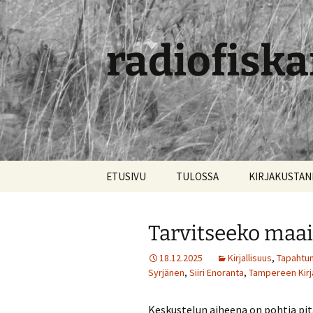
radiofiska
Siirry
ETUSIVU
TULOSSA
KIRJAKUSTA
sisältöön
Tarvitseeko maai
18.12.2025
Kirjallisuus
,
Tapahtum
Syrjänen
,
Siiri Enoranta
,
Tampereen Kirj
Keskustelun aiheena on pohtia pit