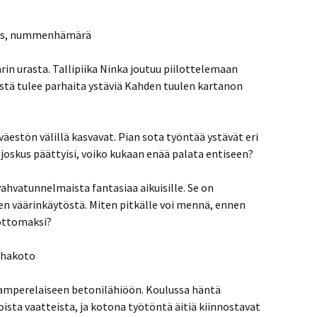
kas, nummenhämärä
rin urasta. Tallipiika Ninka joutuu piilottelemaan
tä tulee parhaita ystäviä Kahden tuulen kartanon
väestön välillä kasvavat. Pian sota työntää ystävät eri
a joskus päättyisi, voiko kukaan enää palata entiseen?
vatunnelmaista fantasiaa aikuisille. Se on
en väärinkäytöstä. Miten pitkälle voi mennä, ennen
ottomaksi?
hakoto
tamperelaiseen betonilähiöön. Koulussa häntä
ista vaatteista, ja kotona työtöntä äitiä kiinnostavat